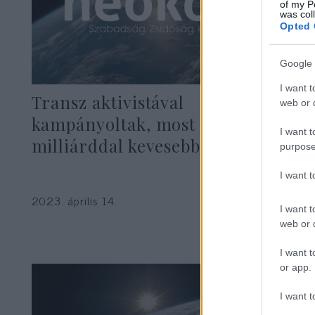
of my P
was col
Opted 
Google 
I want t
Transz aktivistával
web or d
kampányoltak, most 6
I want t
milliárddal kevesebbet ér a cég
purpose
I want 
2023. április 14.
I want t
web or d
I want t
or app.
I want t