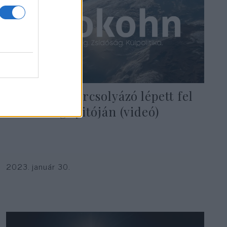
Transz műkorcsolyázó lépett fel
az EB megnyitóján (videó)
2023. január 30.