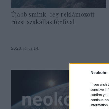
Újabb smink-cég reklámozott
rúzst szakállas férfival
2023. július 14.
Neokohn 
If you wish 
sensitive in
confirm you
continue se
information 