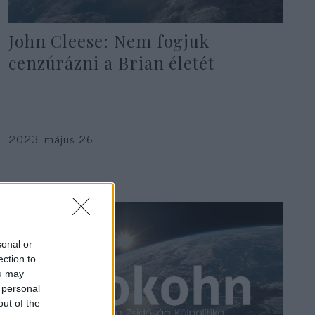
John Cleese: Nem fogjuk
cenzúrázni a Brian életét
2023. május 26.
sonal or
ection to
ou may
 personal
out of the