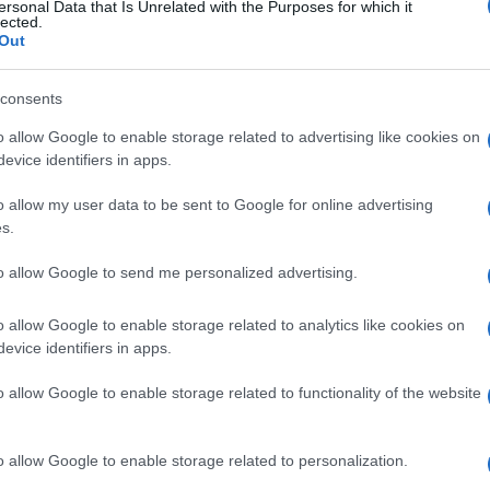
ersonal Data that Is Unrelated with the Purposes for which it
lected.
Out
consents
o allow Google to enable storage related to advertising like cookies on
Amerikai női biciklista:
evice identifiers in apps.
Visszavonulok, mert férfiak ellen
o allow my user data to be sent to Google for online advertising
kell indulnom
s.
to allow Google to send me personalized advertising.
2023. március 24.
o allow Google to enable storage related to analytics like cookies on
evice identifiers in apps.
o allow Google to enable storage related to functionality of the website
o allow Google to enable storage related to personalization.