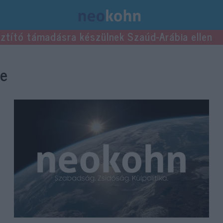
usztító támadásra készülnek Szaúd-Arábia ellen
se