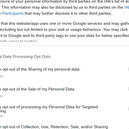
losure of your personal information by third parties on the IAB’s list of
. This information may also be disclosed by us to third parties on the
IA
Participants
that may further disclose it to other third parties.
 that this website/app uses one or more Google services and may gath
Trump az ukrajnai háborúról: 24
including but not limited to your visit or usage behaviour. You may click 
 to Google and its third-party tags to use your data for below specifi
órán belül elintézném
ogle consent section.
l Data Processing Opt Outs
2023. május 12.
o opt-out of the Sharing of my personal data.
In
o opt-out of the Sale of my Personal Data.
In
to opt-out of processing my Personal Data for Targeted
ing.
In
o opt-out of Collection, Use, Retention, Sale, and/or Sharing