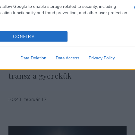
o allow Google to enable storage related to security, including
cation functionality and fraud prevention, and other user protection.
CONFIRM
Kirúgtak egy tanárt, mert nem
Data Deletion
Data Access
Privacy Policy
akarta titkolni szülők elől, ha
transz a gyerekük
2023. február 17.