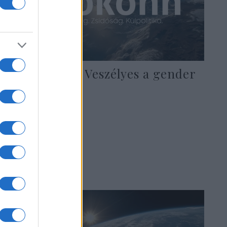
Ferenc pápa: Veszélyes a gender
ideológia
2023. március 12.