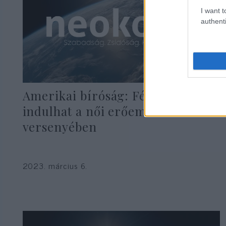
I want t
authenti
Amerikai bíróság: Férfi is
indulhat a női erőemelők
versenyében
2023. március 6.