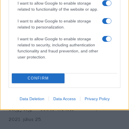
önzés erényéig – Heti Grün
I want to allow Google to enable storage
related to functionality of the website or app.
2021. augusztus 1.
I want to allow Google to enable storage
related to personalization.
I want to allow Google to enable storage
related to security, including authentication
functionality and fraud prevention, and other
user protection.
CONFIRM
A titkosszolgáktól az anticionista
Data Deletion
Data Access
Privacy Policy
fagyiig – Heti Grün
Sarah Copier Steiner
2021. július 25.