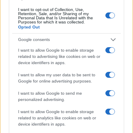
I want to opt-out of Collection, Use,
Retention, Sale, and/or Sharing of my
Ferenc pápától Berki Krisztiánig
Personal Data that Is Unrelated with the
Purposes for which it was collected.
– Heti Grün
Opted Out
2021. augusztus 8.
Google consents
I want to allow Google to enable storage
related to advertising like cookies on web or
device identifiers in apps.
I want to allow my user data to be sent to
Google for online advertising purposes.
I want to allow Google to send me
personalized advertising.
I want to allow Google to enable storage
related to analytics like cookies on web or
device identifiers in apps.
A téves helyzetelemzéstől az