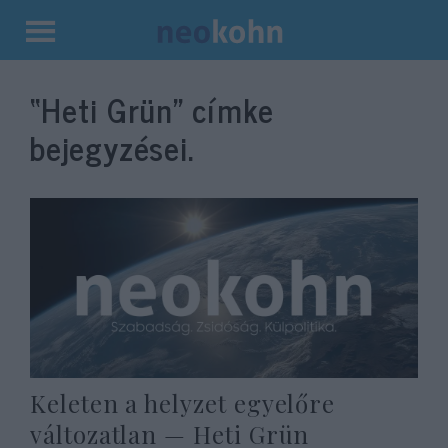
Kilépés
a
“Heti Grün”
címke
tartalomba
bejegyzései.
Keleten a helyzet egyelőre
változatlan — Heti Grün