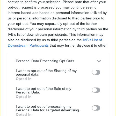
section to confirm your selection. Please note that after your
opt-out request is processed you may continue seeing
interest-based ads based on personal information utilized by
us or personal information disclosed to third parties prior to
your opt-out. You may separately opt-out of the further
disclosure of your personal information by third parties on the
IAB’s list of downstream participants. This information may
also be disclosed by us to third parties on the
IAB’s List of
Felsejlik a múlt – Heti Grün
Downstream Participants
that may further disclose it to other
third parties.
2021. augusztus 15.
Please note that this website/app uses one or more Google
Personal Data Processing Opt Outs
services and may gather and store information including but
not limited to your visit or usage behaviour. You may click to
I want to opt-out of the Sharing of my
personal data.
grant or deny consent to Google and its third-party tags to
Opted In
use your data for below specified purposes in below Google
consent section.
I want to opt-out of the Sale of my
Personal Data.
Opted In
I want to opt-out of processing my
Personal Data for Targeted Advertising.
Opted In