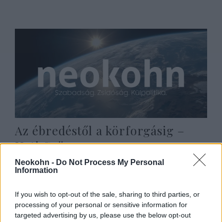
Az ébredéstől a körforgásig –
Heti Grün
Neokohn -
Do Not Process My Personal
2021. augusztus 23.
Information
If you wish to opt-out of the sale, sharing to third parties, or
processing of your personal or sensitive information for
targeted advertising by us, please use the below opt-out