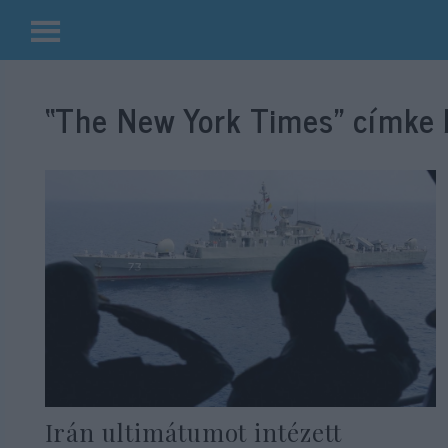
Kilépés
a
“The New York Times”
címke b
tartalomba
Irán ultimátumot intézett