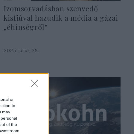
Izomsorvadásban szenvedő
kisfiúval hazudik a média a gázai
„éhínségről”
2025. július 28.
sonal or
ection to
ou may
 personal
out of the
 downstream