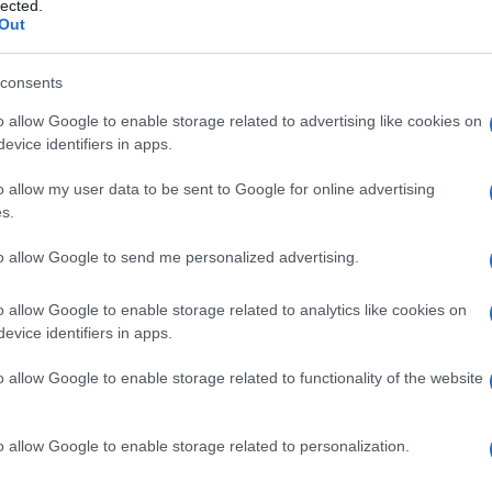
lected.
Out
consents
Újabb antiszemita botrány a The
o allow Google to enable storage related to advertising like cookies on
evice identifiers in apps.
New York Times–nál
o allow my user data to be sent to Google for online advertising
s.
to allow Google to send me personalized advertising.
2022. augusztus 31.
o allow Google to enable storage related to analytics like cookies on
evice identifiers in apps.
o allow Google to enable storage related to functionality of the website
o allow Google to enable storage related to personalization.