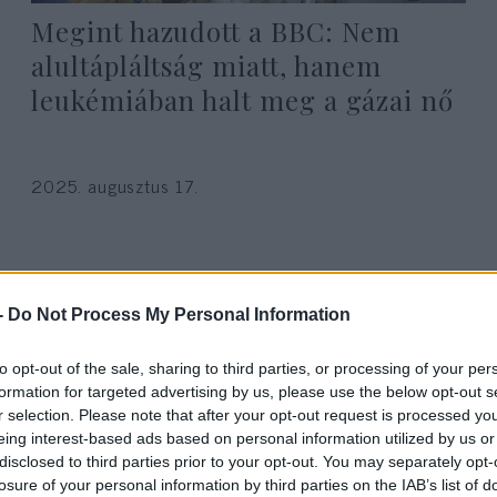
Megint hazudott a BBC: Nem
alultápláltság miatt, hanem
leukémiában halt meg a gázai nő
2025. augusztus 17.
-
Do Not Process My Personal Information
to opt-out of the sale, sharing to third parties, or processing of your per
formation for targeted advertising by us, please use the below opt-out s
r selection. Please note that after your opt-out request is processed y
eing interest-based ads based on personal information utilized by us or
disclosed to third parties prior to your opt-out. You may separately opt-
losure of your personal information by third parties on the IAB’s list of