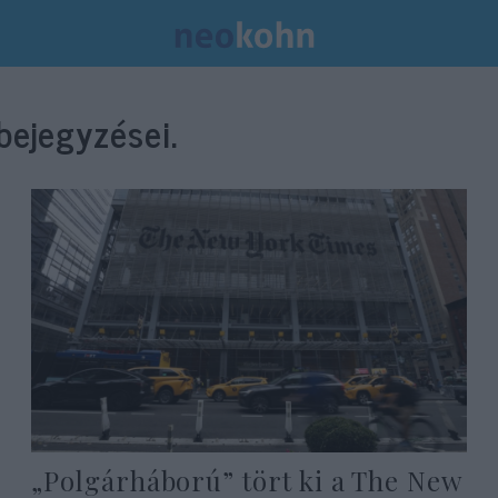
ejegyzései.
„Polgárháború” tört ki a The New