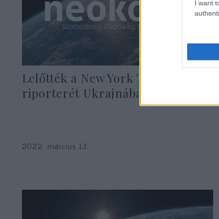
I want t
authenti
Lelőtték a New York Times
riporterét Ukrajnában
2022. március 13.