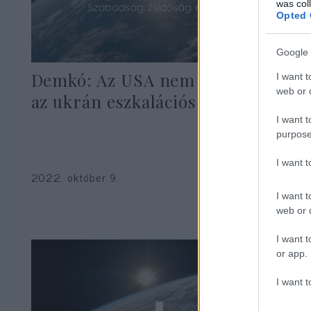
was col
Opted 
Google 
Demkó: Az USA nem támogatja
I want t
web or d
az ukrán eszkalációs lépéseket
I want t
purpose
I want 
2022. október 9.
I want t
web or d
I want t
or app.
I want t