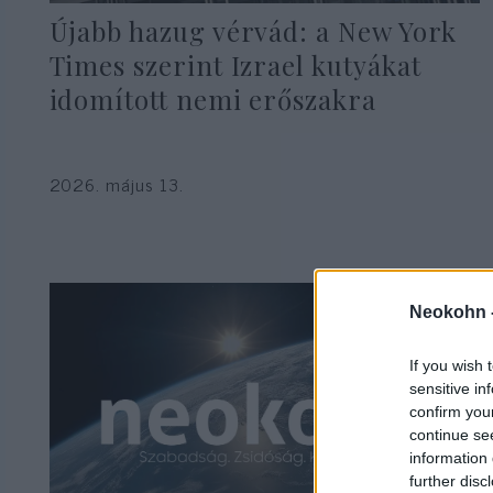
Újabb hazug vérvád: a New York
Times szerint Izrael kutyákat
idomított nemi erőszakra
2026. május 13.
Neokohn 
If you wish 
sensitive in
confirm you
continue se
information 
further disc