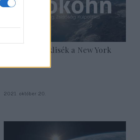
Antiszemita klisék a New York
Timesban
2021. október 20.