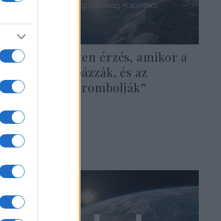
„Tudom, milyen érzés, amikor a
faludat bombázzák, és az
otthonodat lerombolják”
2022. június 12.