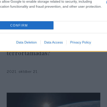
o allow Google to enable storage related to security, including
cation functionality and fraud prevention, and other user protection.
CONFIRM
Mikor nem iszlamista
Data Deletion
Data Access
Privacy Policy
terrortámadás az iszlamista
terrortámadás?
2021. október 21.