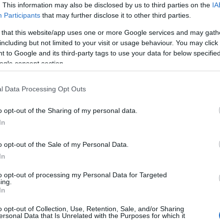
. This information may also be disclosed by us to third parties on the
IA
Participants
that may further disclose it to other third parties.
Egy amerikai tábornok tárgyalást
 that this website/app uses one or more Google services and may gath
including but not limited to your visit or usage behaviour. You may click 
sürget Ukrajnában, Biden
 to Google and its third-party tags to use your data for below specifi
tanácsadói ellenállnak
ogle consent section.
l Data Processing Opt Outs
2022. november 11.
o opt-out of the Sharing of my personal data.
In
o opt-out of the Sale of my Personal Data.
In
to opt-out of processing my Personal Data for Targeted
ing.
In
o opt-out of Collection, Use, Retention, Sale, and/or Sharing
ersonal Data that Is Unrelated with the Purposes for which it