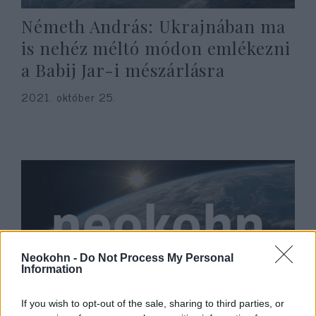
Németh András: Ukrajnában ma
is nehéz méltó módon emlékezni
a Babij Jar-i mészárlásra
2021. október 25.
Neokohn -
Do Not Process My Personal
Information
Szudánban a hadsereg
If you wish to opt-out of the sale, sharing to third parties, or