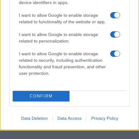
device identifiers in apps.
I want to allow Google to enable storage
related to functionality of the website or app.
I want to allow Google to enable storage
related to personalization.
I want to allow Google to enable storage
related to security, including authentication
functionality and fraud prevention, and other
„Férfinek” nevezte Biden
user protection.
transznemű miniszter-
helyettesét, ezért zárolták a
CONFIRM
képviselő Twitter-fiókját
2021. október 25.
Data Deletion
Data Access
Privacy Policy