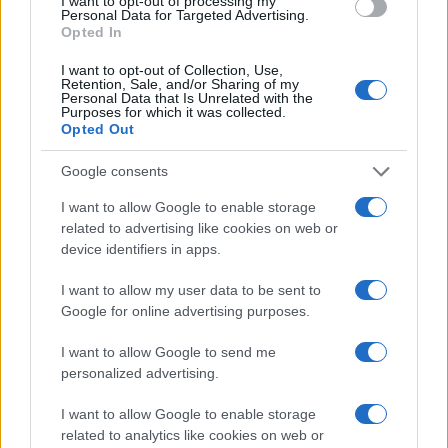
2021. október 25.
I want to opt-out of processing my
Personal Data for Targeted Advertising.
Opted In
I want to opt-out of Collection, Use,
Retention, Sale, and/or Sharing of my
Personal Data that Is Unrelated with the
Purposes for which it was collected.
Opted Out
Google consents
I want to allow Google to enable storage
related to advertising like cookies on web or
device identifiers in apps.
Sorost kritizálta a republikánus
I want to allow my user data to be sent to
Google for online advertising purposes.
politikus, most
antiszemitizmussal vádolják
I want to allow Google to send me
personalized advertising.
2021. október 25.
I want to allow Google to enable storage
related to analytics like cookies on web or