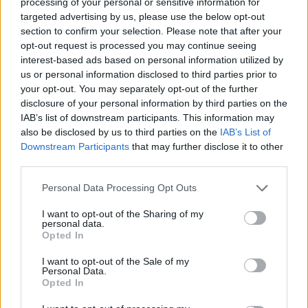
processing of your personal or sensitive information for
megpuccsolta a kormányt, a civil
targeted advertising by us, please use the below opt-out
lakosság ellenáll
section to confirm your selection. Please note that after your
opt-out request is processed you may continue seeing
2021. október 25.
interest-based ads based on personal information utilized by
us or personal information disclosed to third parties prior to
your opt-out. You may separately opt-out of the further
disclosure of your personal information by third parties on the
IAB’s list of downstream participants. This information may
also be disclosed by us to third parties on the
IAB’s List of
Downstream Participants
that may further disclose it to other
third parties.
Please note that this website/app uses one or more Google
Personal Data Processing Opt Outs
services and may gather and store information including but
not limited to your visit or usage behaviour. You may click to
I want to opt-out of the Sharing of my
personal data.
grant or deny consent to Google and its third-party tags to
Opted In
use your data for below specified purposes in below Google
Holokauszt-túlélők imáit
consent section.
I want to opt-out of the Sale of my
Personal Data.
helyezték el a Siratófalba
Opted In