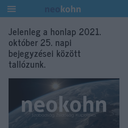
Kilépés
a
Jelenleg a honlap
2021.
tartalomba
október 25.
napi
bejegyzései között
tallózunk.