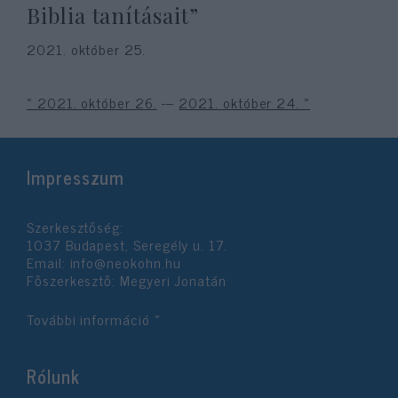
Biblia tanításait”
2021. október 25.
« 2021. október 26.
---
2021. október 24. »
Impresszum
Szerkesztőség:
1037 Budapest, Seregély u. 17.
Email:
info@neokohn.hu
Főszerkesztő: Megyeri Jonatán
További információ »
Rólunk