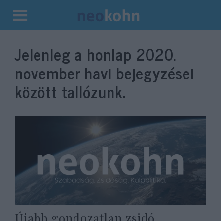
Kilépés
a
Jelenleg a honlap
2020.
tartalomba
november
havi bejegyzései
között tallózunk.
Újabb gondozatlan zsidó