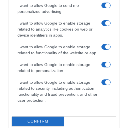
I want to allow Google to send me
personalized advertising.
I want to allow Google to enable storage
related to analytics like cookies on web or
device identifiers in apps.
I want to allow Google to enable storage
Kushner tesz egy utolsó
related to functionality of the website or app.
kísérletet Szaúd-Arábia és Katar
I want to allow Google to enable storage
kibékítésére
related to personalization.
2020. november 30.
I want to allow Google to enable storage
related to security, including authentication
functionality and fraud prevention, and other
user protection.
CONFIRM