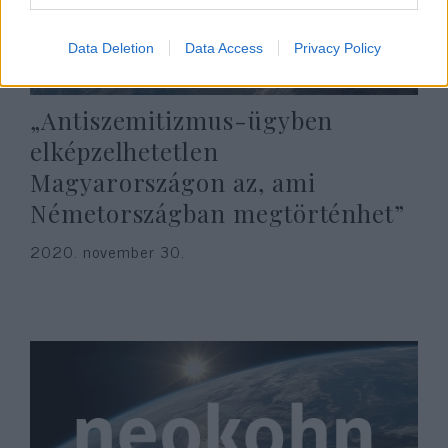
Data Deletion
Data Access
Privacy Policy
„Antiszemitizmus-ügyben
elképzelhetetlen
Magyarországon az, ami
Németországban megtörténhet”
2020. november 30.