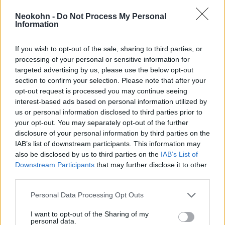
Soros-cikkének botránya
Neokohn -
Do Not Process My Personal
2020. november 30.
Information
If you wish to opt-out of the sale, sharing to third parties, or
processing of your personal or sensitive information for
targeted advertising by us, please use the below opt-out
section to confirm your selection. Please note that after your
opt-out request is processed you may continue seeing
interest-based ads based on personal information utilized by
us or personal information disclosed to third parties prior to
your opt-out. You may separately opt-out of the further
disclosure of your personal information by third parties on the
IAB’s list of downstream participants. This information may
also be disclosed by us to third parties on the
IAB’s List of
Downstream Participants
that may further disclose it to other
Kificamította a bokáját Joe Biden
third parties.
2020. november 30.
Please note that this website/app uses one or more Google
Personal Data Processing Opt Outs
services and may gather and store information including but
not limited to your visit or usage behaviour. You may click to
I want to opt-out of the Sharing of my
personal data.
grant or deny consent to Google and its third-party tags to