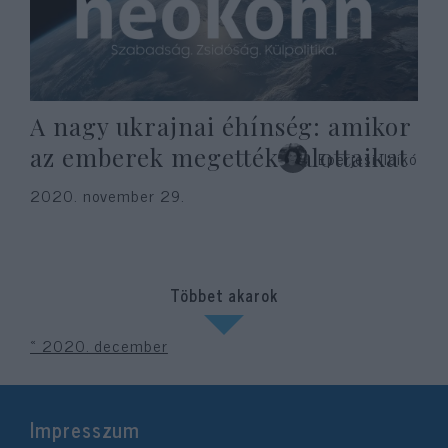
A nagy ukrajnai éhínség: amikor
az emberek megették halottaikat
Eperjesi Ildikó
2020. november 29.
Többet akarok
« 2020. december
Impresszum