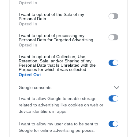
Opted In
use your data for below specified purposes in below Google
consent section.
I want to opt-out of the Sale of my
Personal Data.
Opted In
I want to opt-out of processing my
Personal Data for Targeted Advertising.
Opted In
I want to opt-out of Collection, Use,
Retention, Sale, and/or Sharing of my
Personal Data that Is Unrelated with the
Hamász Izraelnek: küldjetek több
Purposes for which it was collected.
Opted Out
lélegeztetőgépet, vagy
bombázunk
Google consents
2020. november 30.
I want to allow Google to enable storage
related to advertising like cookies on web or
device identifiers in apps.
I want to allow my user data to be sent to
Google for online advertising purposes.