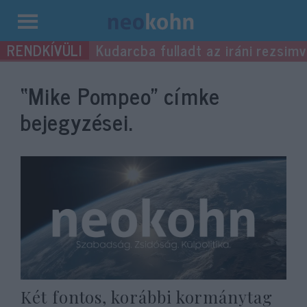
Kilépés
Kudarcba fulladt az iráni rezsimv
a
tartalomba
“Mike Pompeo”
címke
bejegyzései.
Két fontos, korábbi kormánytag