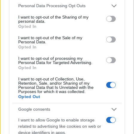
2022. november 29.
Please note that this website/app uses one or more Google
Personal Data Processing Opt Outs
services and may gather and store information including but
not limited to your visit or usage behaviour. You may click to
I want to opt-out of the Sharing of my
personal data.
grant or deny consent to Google and its third-party tags to
Opted In
use your data for below specified purposes in below Google
consent section.
I want to opt-out of the Sale of my
Personal Data.
Opted In
I want to opt-out of processing my
Personal Data for Targeted Advertising.
Opted In
I want to opt-out of Collection, Use,
Retention, Sale, and/or Sharing of my
Personal Data that Is Unrelated with the
Mike Pompeo: Örülök, hogy
Purposes for which it was collected.
Opted Out
Netanjahu visszatért
Google consents
2022. november 7.
I want to allow Google to enable storage
related to advertising like cookies on web or
device identifiers in apps.