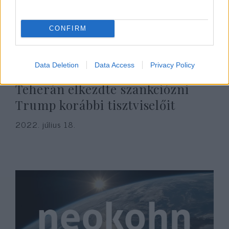
CONFIRM
Data Deletion
Data Access
Privacy Policy
Teherán elkezdte szankciózni
Trump korábbi tisztviselőit
2022. július 18.