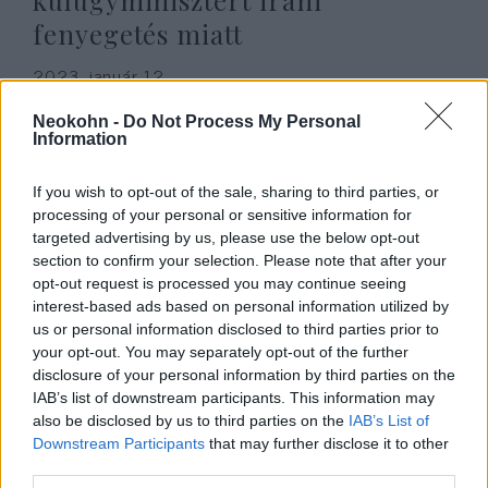
külügyminisztert iráni
fenyegetés miatt
2023. január 12.
Neokohn -
Do Not Process My Personal
Information
If you wish to opt-out of the sale, sharing to third parties, or
processing of your personal or sensitive information for
targeted advertising by us, please use the below opt-out
section to confirm your selection. Please note that after your
opt-out request is processed you may continue seeing
interest-based ads based on personal information utilized by
us or personal information disclosed to third parties prior to
your opt-out. You may separately opt-out of the further
disclosure of your personal information by third parties on the
Saját alelnöke is elítéli Trumpot,
IAB’s list of downstream participants. This information may
also be disclosed by us to third parties on the
IAB’s List of
amiért két antiszemitával
Downstream Participants
that may further disclose it to other
vacsorázott
third parties.