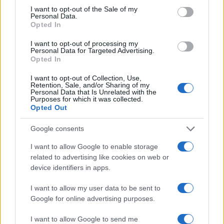
consent section.
I want to opt-out of the Sale of my
Personal Data.
Opted In
I want to opt-out of processing my
Personal Data for Targeted Advertising.
Opted In
Gyöngyösi Márton a
Neokohnnak: Én voltam az
I want to opt-out of Collection, Use,
Retention, Sale, and/or Sharing of my
egyetlen politikus a
Personal Data that Is Unrelated with the
Purposes for which it was collected.
szédervacsorán
Opted Out
Hende Olivér
2023. április 10.
Google consents
I want to allow Google to enable storage
related to advertising like cookies on web or
device identifiers in apps.
I want to allow my user data to be sent to
Google for online advertising purposes.
I want to allow Google to send me