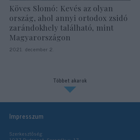
Köves Slomó: Kevés az olyan
ország, ahol annyi ortodox zsidó
zarándokhely található, mint
Magyarországon
2021. december 2.
Többet akarok
Impresszum
Szerkesztőség:
1037 Budapest, Seregély u. 17.