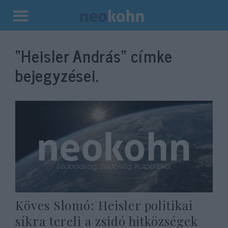
Kilépés
a
“Heisler András”
címke
tartalomba
bejegyzései.
Köves Slomó: Heisler politikai
síkra tereli a zsidó hitközségek