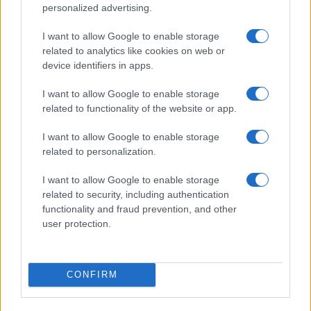
personalized advertising.
I want to allow Google to enable storage
related to analytics like cookies on web or
device identifiers in apps.
Együtt széderezett a Mazsihisz és
a Jobbik elnöke
I want to allow Google to enable storage
related to functionality of the website or app.
2023. április 9.
I want to allow Google to enable storage
related to personalization.
I want to allow Google to enable storage
related to security, including authentication
functionality and fraud prevention, and other
user protection.
CONFIRM