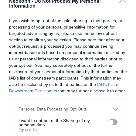
Neokohn -
Do Not Process My Personal
Information
If you wish to opt-out of the sale, sharing to third parties, or
processing of your personal or sensitive information for
targeted advertising by us, please use the below opt-out
section to confirm your selection. Please note that after your
opt-out request is processed you may continue seeing
Gyöngyösi Márton: Heisler
interest-based ads based on personal information utilized by
us or personal information disclosed to third parties prior to
Andrással a Mazsihisz
your opt-out. You may separately opt-out of the further
elnökválasztásáról is beszéltünk
disclosure of your personal information by third parties on the
IAB’s list of downstream participants. This information may
2023. április 10.
also be disclosed by us to third parties on the
IAB’s List of
Downstream Participants
that may further disclose it to other
third parties.
Please note that this website/app uses one or more Google
Personal Data Processing Opt Outs
services and may gather and store information including but
not limited to your visit or usage behaviour. You may click to
I want to opt-out of the Sharing of my
personal data.
grant or deny consent to Google and its third-party tags to
Opted In
use your data for below specified purposes in below Google