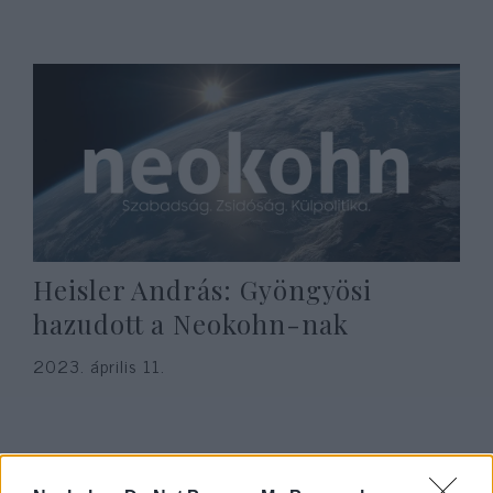
Heisler András: Gyöngyösi
hazudott a Neokohn-nak
2023. április 11.