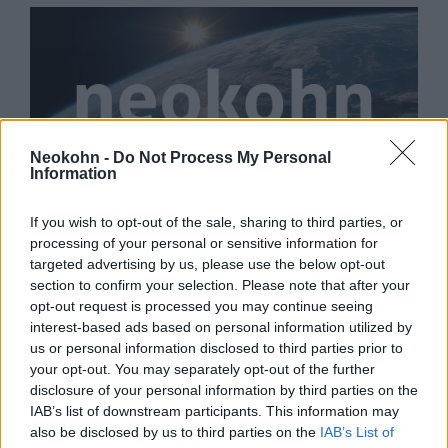
Neokohn -
Do Not Process My Personal
Information
Áttörés előtt: az Európai Unió és
If you wish to opt-out of the sale, sharing to third parties, or
Izrael is beszerzi a Pfizer új
processing of your personal or sensitive information for
targeted advertising by us, please use the below opt-out
vakcináját
section to confirm your selection. Please note that after your
opt-out request is processed you may continue seeing
2020. november 10.
interest-based ads based on personal information utilized by
us or personal information disclosed to third parties prior to
your opt-out. You may separately opt-out of the further
disclosure of your personal information by third parties on the
IAB’s list of downstream participants. This information may
also be disclosed by us to third parties on the
IAB’s List of