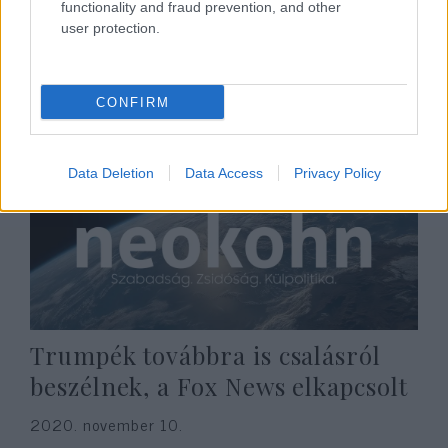
functionality and fraud prevention, and other
megadta magát Azerbajdzsánnak
user protection.
2020. november 10.
CONFIRM
Data Deletion
Data Access
Privacy Policy
Trumpék továbbra is csalásról
beszélnek, a Fox News elkapcsolt
2020. november 10.