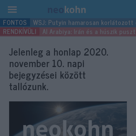
Kilépés
WSJ: Putyin hamarosan korlátozott
a
Al Arabiya: Irán és a húszik pus
tartalomba
Jelenleg a honlap
2020.
november 10.
napi
bejegyzései között
tallózunk.