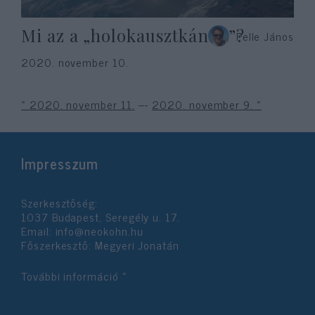
Mi az a „holokausztkánon”?
Pelle János
2020. november 10.
« 2020. november 11.
---
2020. november 9. »
Impresszum
Szerkesztőség:
1037 Budapest, Seregély u. 17.
Email:
info@neokohn.hu
Főszerkesztő: Megyeri Jonatán
További információ »