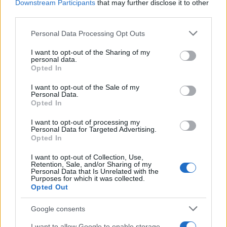
Downstream Participants
that may further disclose it to other
third parties.
Please note that this website/app uses one or more Google
Personal Data Processing Opt Outs
services and may gather and store information including but
not limited to your visit or usage behaviour. You may click to
I want to opt-out of the Sharing of my
personal data.
grant or deny consent to Google and its third-party tags to
Opted In
use your data for below specified purposes in below Google
Izraelben hamarosan
consent section.
I want to opt-out of the Sale of my
legalizálhatják a marijuanát
Personal Data.
Opted In
2020. november 10.
I want to opt-out of processing my
Personal Data for Targeted Advertising.
Opted In
I want to opt-out of Collection, Use,
Retention, Sale, and/or Sharing of my
Personal Data that Is Unrelated with the
Purposes for which it was collected.
Opted Out
Google consents
I want to allow Google to enable storage