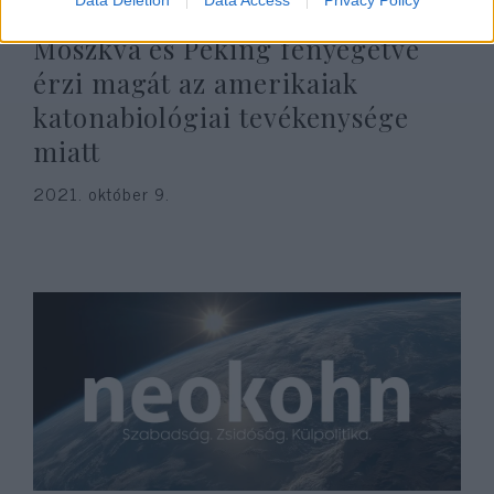
Moszkva és Peking fenyegetve
érzi magát az amerikaiak
katonabiológiai tevékenysége
miatt
2021. október 9.