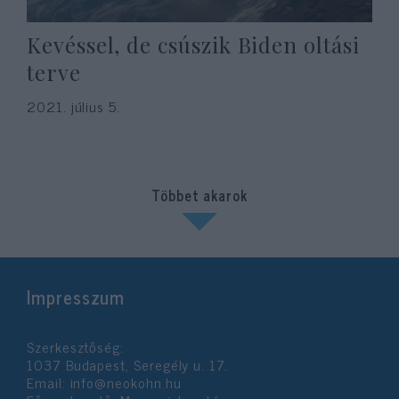
Kevéssel, de csúszik Biden oltási
terve
2021. július 5.
Többet akarok
Impresszum
Szerkesztőség:
1037 Budapest, Seregély u. 17.
Email:
info@neokohn.hu