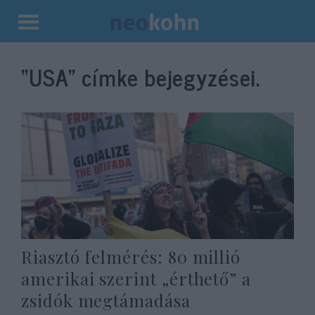
Kilépés
a
“USA”
címke bejegyzései.
tartalomba
Riasztó felmérés: 80 millió
amerikai szerint „érthető” a
zsidók megtámadása