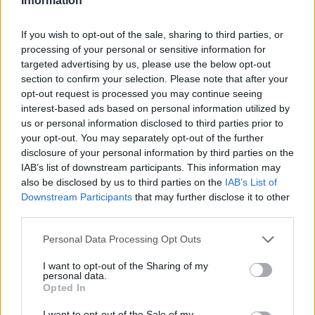
2021. október 19.
Information
If you wish to opt-out of the sale, sharing to third parties, or
processing of your personal or sensitive information for
targeted advertising by us, please use the below opt-out
section to confirm your selection. Please note that after your
opt-out request is processed you may continue seeing
interest-based ads based on personal information utilized by
us or personal information disclosed to third parties prior to
your opt-out. You may separately opt-out of the further
disclosure of your personal information by third parties on the
IAB’s list of downstream participants. This information may
also be disclosed by us to third parties on the
IAB’s List of
Downstream Participants
that may further disclose it to other
New York eltávolítja Thomas
third parties.
Jefferson szobrát
Please note that this website/app uses one or more Google
Personal Data Processing Opt Outs
services and may gather and store information including but
2021. október 19.
not limited to your visit or usage behaviour. You may click to
I want to opt-out of the Sharing of my
personal data.
grant or deny consent to Google and its third-party tags to
Opted In
use your data for below specified purposes in below Google
consent section.
I want to opt-out of the Sale of my