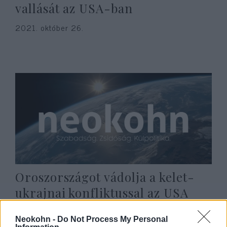
vallását az USA-ban
2021. október 26.
Oroszországot vádolja a kelet-
ukrajnai konfliktussal az USA
védelmi minisztere
Neokohn -
Do Not Process My Personal