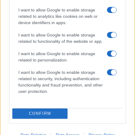
I want to allow Google to enable storage
related to analytics like cookies on web or
device identifiers in apps.
I want to allow Google to enable storage
Amerikai, uniós és izraeli
related to functionality of the website or app.
techcégeket tört fel Irán
I want to allow Google to enable storage
2021. október 12.
related to personalization.
I want to allow Google to enable storage
related to security, including authentication
functionality and fraud prevention, and other
user protection.
CONFIRM
Data Deletion
Data Access
Privacy Policy