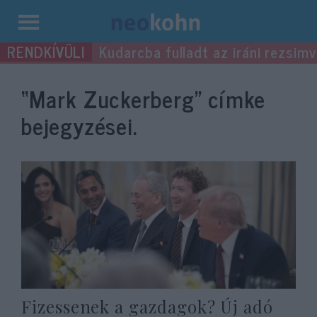
Kilépés
Kudarcba fulladt az iráni rezsimv
a
tartalomba
“Mark Zuckerberg”
címke
bejegyzései.
Fizessenek a gazdagok? Új adó