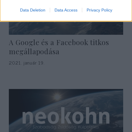
Data Deletion
Data Access
Privacy Policy
A Google és a Facebook titkos
megállapodása
2021. január 19.