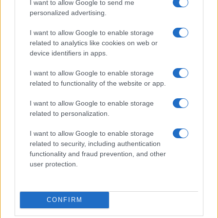
I want to allow Google to send me
personalized advertising.
I want to allow Google to enable storage
related to analytics like cookies on web or
device identifiers in apps.
I want to allow Google to enable storage
related to functionality of the website or app.
Ha fel szeretné hívni Mark
I want to allow Google to enable storage
Zuckerbergert, itt a lehetőség –
related to personalization.
az ő adatai is kiszivárogtak
I want to allow Google to enable storage
2021. április 5.
related to security, including authentication
functionality and fraud prevention, and other
user protection.
CONFIRM