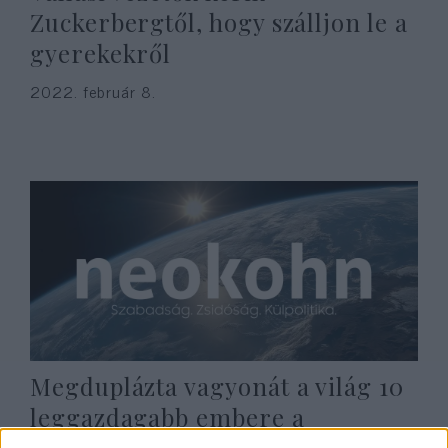
Zuckerbergtől, hogy szálljon le a
gyerekekről
2022. február 8.
Megduplázta vagyonát a világ 10
leggazdagabb embere a