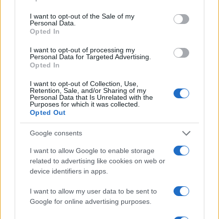
use your data for below specified purposes in below Google
consent section.
I want to opt-out of the Sale of my
Personal Data.
Opted In
I want to opt-out of processing my
Personal Data for Targeted Advertising.
Opted In
I want to opt-out of Collection, Use,
Retention, Sale, and/or Sharing of my
Personal Data that Is Unrelated with the
Purposes for which it was collected.
Opted Out
Zuckerberg már gazdagabb,
Google consents
mint Bill Gates
I want to allow Google to enable storage
related to advertising like cookies on web or
2021. augusztus 16.
device identifiers in apps.
I want to allow my user data to be sent to
Google for online advertising purposes.