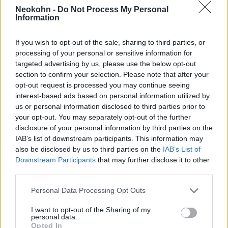
pandémia alatt
Neokohn -
Do Not Process My Personal
2022. január 17.
Information
If you wish to opt-out of the sale, sharing to third parties, or
processing of your personal or sensitive information for
targeted advertising by us, please use the below opt-out
section to confirm your selection. Please note that after your
opt-out request is processed you may continue seeing
interest-based ads based on personal information utilized by
us or personal information disclosed to third parties prior to
your opt-out. You may separately opt-out of the further
disclosure of your personal information by third parties on the
IAB’s list of downstream participants. This information may
also be disclosed by us to third parties on the
IAB’s List of
Downstream Participants
that may further disclose it to other
Mark Zuckerberg és felesége 1,3
third parties.
millió dollárt ad 11 zsidó
Please note that this website/app uses one or more Google
Personal Data Processing Opt Outs
csoportnak
services and may gather and store information including but
not limited to your visit or usage behaviour. You may click to
I want to opt-out of the Sharing of my
personal data.
2021. szeptember 23.
grant or deny consent to Google and its third-party tags to
Opted In