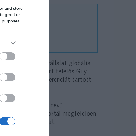
er and store
to grant or
ed purposes
k a Facebookot
zérigazgatója a vállalat globális
 a feddhetetlenségért felelős Guy
l együtt videókonferenciát tartott
ing Council (MRC) nevű,
álatával, hogy a portál megfelelően
éseket és tartalmakat.