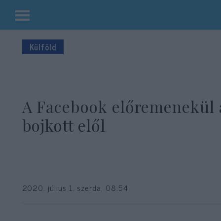
Kilépés
a
Külföld
tartalomba
A Facebook előremenekül 
bojkott elől
2020. július 1. szerda, 08:54