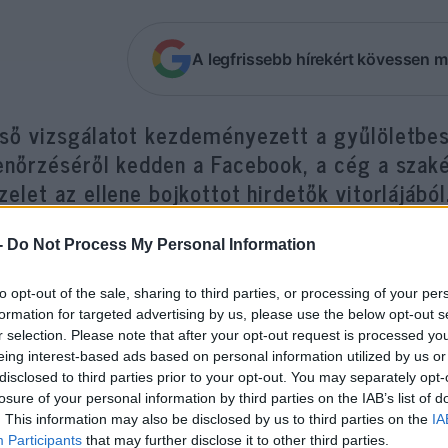
A legfrissebb hírekért kövessen m
lső vizsgálatot kezdeményezett a gyűlöletbe
enőrzéséről kedden a Facebook, a cég a szakér
zelet az ellene bojkottot hirdetők vitorlájából
-
Do Not Process My Personal Information
utóbbi időben számos vállalat csatlakozott az amer
deményezett „Stop Hate for Profit” kampányhoz, a
to opt-out of the sale, sharing to third parties, or processing of your per
eset tesz annak érdekében, hogy kiszűrje a rasszis
formation for targeted advertising by us, please use the below opt-out s
él több nagy céget meggyőzni arról, hogy szünetel
r selection. Please note that after your opt-out request is processed y
tformon, így nyomást gyakorolva a szabályozás mó
eing interest-based ads based on personal information utilized by us or
disclosed to third parties prior to your opt-out. You may separately opt-
an vállalatok is csatlakoztak, mint például az Unil
losure of your personal information by third parties on the IAB’s list of
oca-Cola.
. This information may also be disclosed by us to third parties on the
IA
Participants
that may further disclose it to other third parties.