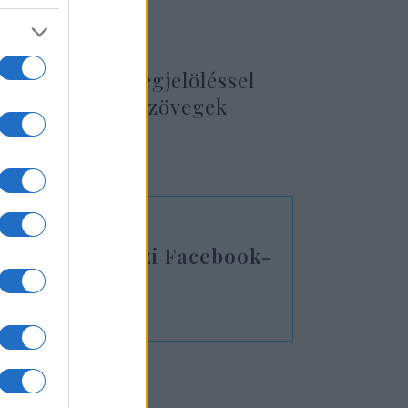
anak a forrásmegjelöléssel
gírók által írt szövegek
zott a nemzetközi Facebook-