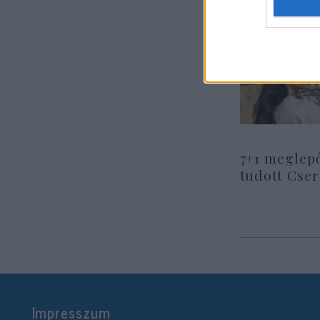
7+1 meglep
tudott Cse
Impresszum