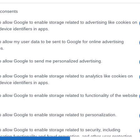
ábbá azt is bejelentették, hogy
consents
o allow Google to enable storage related to advertising like cookies on
a jövőben az oldalon elsőbbséget biztosít
evice identifiers in apps.
ellátott, átlátható információknak, az újsá
o allow my user data to be sent to Google for online advertising
közzétételének.
s.
to allow Google to send me personalized advertising.
o allow Google to enable storage related to analytics like cookies on
evice identifiers in apps.
Izraeli cég is csatlako
bojkotthoz
o allow Google to enable storage related to functionality of the website
o allow Google to enable storage related to personalization.
o allow Google to enable storage related to security, including
cation functionality and fraud prevention, and other user protection.