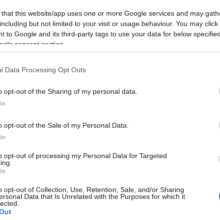
 that this website/app uses one or more Google services and may gath
including but not limited to your visit or usage behaviour. You may click 
 to Google and its third-party tags to use your data for below specifi
Óriáscégek bojkottáljá
ogle consent section.
l Data Processing Opt Outs
o opt-out of the Sharing of my personal data.
den Mark Zuckerberg, a közösségi portál alapító-ve
In
ketingjét irányító alelnökkel, Carolyn Evertonnal,
en alelnökkel és Neil Potts közpolitikai alelnökke
o opt-out of the Sale of my Personal Data.
es, a portálon hirdető vállalatok képviselőivel.
In
to opt-out of processing my Personal Data for Targeted
ing.
acebook bejelentette, hogy megbízzák a Media Rat
In
iakutatásokkal foglalkozó céget annak felülvizsg
o opt-out of Collection, Use, Retention, Sale, and/or Sharing
eli-e, illetve eltávolítja-e a gyűlöletkeltő bejegyz
ersonal Data that Is Unrelated with the Purposes for which it
lected.
Out