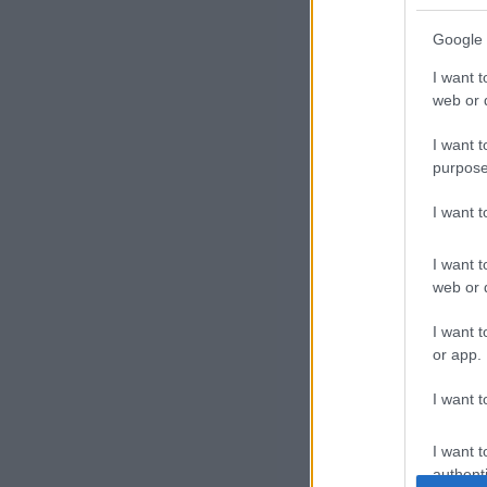
Tov
Google 
I want t
web or d
I want t
purpose
I want 
I want t
web or d
I want t
or app.
I want t
I want t
authenti