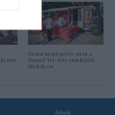
Óriási meglepetés várta a
rkezett
Hapoel Tel-Aviv szurkolóit
Miskolcon
Rólunk