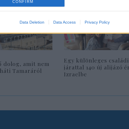
CONFIRM
Data Deletion
Data Access
Privacy Policy
Egy különleges családi
ő dolog, amit nem
járattal 140 új alijázó é
rháti Tamaráról
Izraelbe