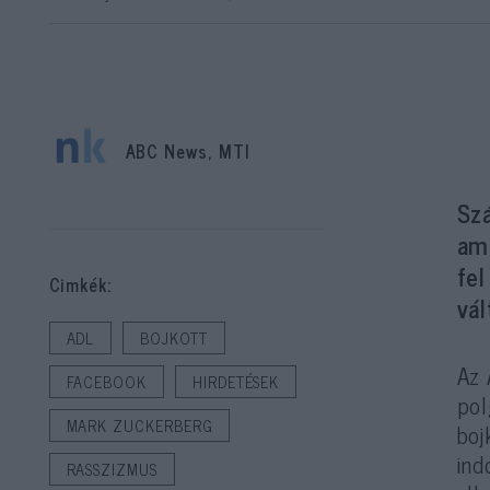
ABC News, MTI
Szá
am
fe
Cimkék:
vá
ADL
BOJKOTT
Az 
FACEBOOK
HIRDETÉSEK
pol
MARK ZUCKERBERG
boj
ind
RASSZIZMUS