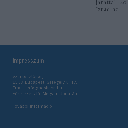
járattal 140
Izraelbe
Impresszum
Szerkesztőség:
1037 Budapest, Seregély u. 17.
Email:
info@neokohn.hu
Főszerkesztő: Megyeri Jonatán
További információ »