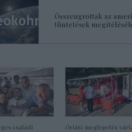
Összeugrottak az ameri
tüntetések megítélésé
eges családi
Óriási meglepetés várt