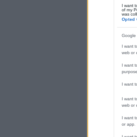
I want t
of my P
was col
A F
Opted 
láz
Google 
Mar
I want t
pol
web or d
I want t
purpose
I want 
I want t
web or d
I want t
or app.
I want t