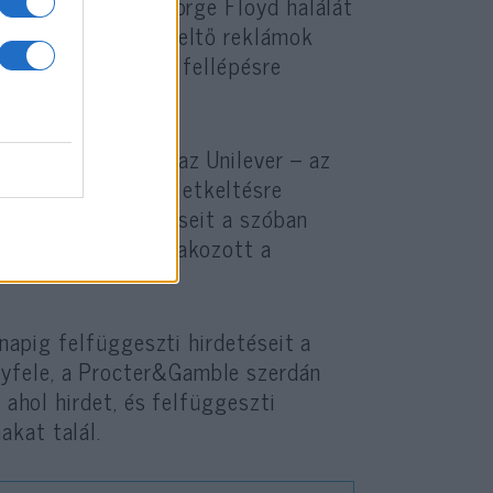
t fekete férfi, George Floyd halálát
dettek a gyűlöletkeltő reklámok
űlöletbeszéd elleni fellépésre
zt követően, hogy az Unilever – az
osztásra és gyűlöletkeltésre
elfüggeszti hirdetéseit a szóban
t 90 hirdető csatlakozott a
 napig felfüggeszti hirdetéseit a
yfele, a Procter&Gamble szerdán
 ahol hirdet, és felfüggeszti
akat talál.