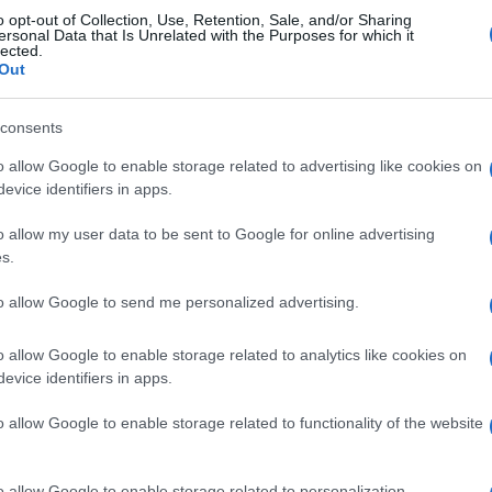
o opt-out of Collection, Use, Retention, Sale, and/or Sharing
ersonal Data that Is Unrelated with the Purposes for which it
lected.
acebookot sokan bírálták az elmúlt hetekben azért
Out
ító hangvételű posztjaival szemben.
consents
k Zuckerberg, a Facebook vezérigazgatója leszögez
o allow Google to enable storage related to advertising like cookies on
itikusok sem jelentenek kivételt. Zuckerberg hozz
evice identifiers in apps.
o allow my user data to be sent to Google for online advertising
s.
a jövőben letiltják mindazokat a rasszista
to allow Google to send me personalized advertising.
hirdetményeket, amelyek valamely faji vag
szexuális orientáció vagy bevándorlói st
o allow Google to enable storage related to analytics like cookies on
csoportot mások biztonságát vagy egészsé
evice identifiers in apps.
fenyegetésként tüntetnek fel.
o allow Google to enable storage related to functionality of the website
o allow Google to enable storage related to personalization.