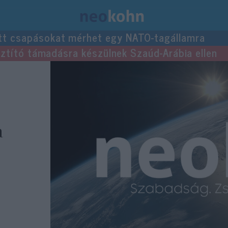
tt csapásokat mérhet egy NATO-tagállamra
usztító támadásra készülnek Szaúd-Arábia ellen
a