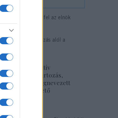
, mert nem lépett fel az elnök
te: az új szabályozás alól a
átette:
 és diszkriminatív
y vallási hovatartozás,
átusz alapján megnevezett
gét veszélyeztető