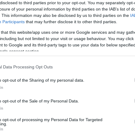
disclosed to third parties prior to your opt-out. You may separately opt-
kekkel, amelyek hiteles információkat tartalmazó 
losure of your personal information by third parties on the IAB’s list of
. This information may also be disclosed by us to third parties on the
IA
acebook egyik szóvivője megerősítette: az új inté
Participants
that may further disclose it to other third parties.
eles szavazási információkra mutató linkkel látnák
 that this website/app uses one or more Google services and may gath
élszavazatokról szóló bejegyzését is.
including but not limited to your visit or usage behaviour. You may click 
 to Google and its third-party tags to use your data for below specifi
ogle consent section.
mp akkor azt állította, hogy a levélszavazatok – 
ványügyi helyzetre hivatkozva sokan szorgalmazzák
l Data Processing Opt Outs
kázatát. Az üzenet a rivális Twitteren is megjelent,
yelmét, hogy ellenőrizzék az ominózus bejegyzés v
o opt-out of the Sharing of my personal data.
In
o opt-out of the Sale of my Personal Data.
In
Óriáscégek bojkottáljá
to opt-out of processing my Personal Data for Targeted
ing.
In