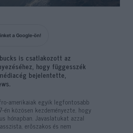
inket a Google-ön!
bucks is csatlakozott az
ényezéséhez, hogy függesszék
médiacég bejelentette,
ews.
fro-amerikaiak egyik legfontosabb
 27-én közösen kezdeményezte, hogy
ius hónapban. Javaslatukat azzal
rasszista, erőszakos és nem