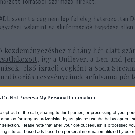
enőrzött forrásból származó híreket.”
ADL szerint a cég nem lép fel elég határozottan 
egyzései, valamint az álinformációk terjedése ellen
A kezdeményezéshez néhány hét alatt szám
csatlakozott
, így a Unilever, a Ben and Je
mások, első izraeli cégként a Soda Stream 
médiaóriás részvényeinek árfolyama pént
-
Do Not Process My Personal Information
k Zuckerberg Facebook alapító-vezetője pénteken 
ötelezett az iránt, hogy eltávolítsa az erőszakra 
to opt-out of the sale, sharing to third parties, or processing of your per
rásától.” A cég közölte, internetes közösségi hálóz
formation for targeted advertising by us, please use the below opt-out s
bályzatát sértő hírértékű tartalmakat, továbbá sz
r selection. Please note that after your opt-out request is processed y
ökválasztással kapcsolatos bejegyzéseket és politi
eing interest-based ads based on personal information utilized by us or