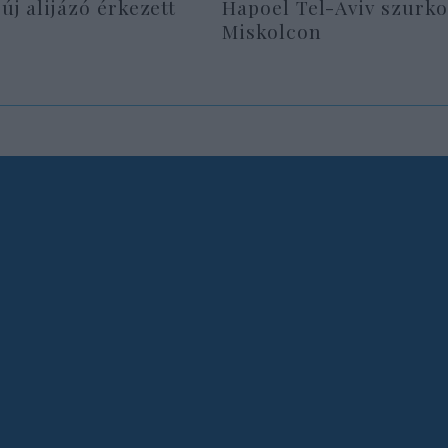
 új alijázó érkezett
Hapoel Tel-Aviv szurko
Miskolcon