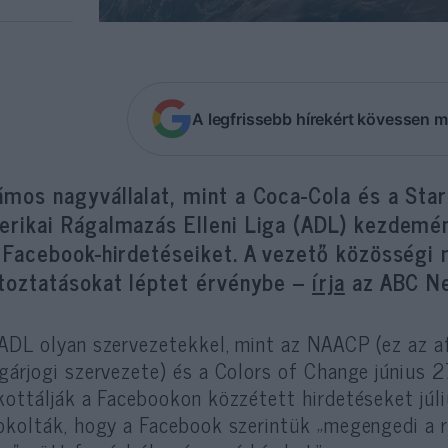
A legfrissebb hírekért kövessen m
mos nagyvállalat, mint a Coca-Cola és a Star
erikai Rágalmazás Elleni Liga (ADL) kezdem
l Facebook-hirdetéseiket. A vezető közösségi 
ltoztatásokat léptet érvénybe –
írja
az ABC N
ADL olyan szervezetekkel, mint az NAACP (ez az a
gárjogi szervezete) és a Colors of Change június
kottálják a Facebookon közzétett hirdetéseket júl
okolták, hogy a Facebook szerintük „megengedi a 