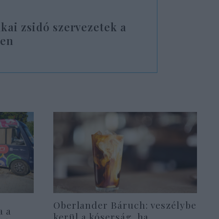
kai zsidó szervezetek a
ben
Oberlander Báruch: veszélybe
a a
kerül a kóserság, ha