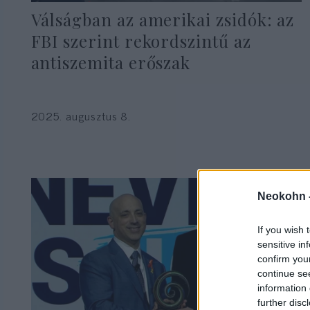
Válságban az amerikai zsidók: az
FBI szerint rekordszintű az
antiszemita erőszak
2025. augusztus 8.
Neokohn 
If you wish 
sensitive in
confirm you
continue se
information 
further disc