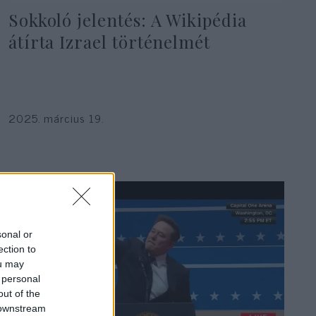
Sokkoló jelentés: A Wikipédia
átírta Izrael történelmét
2025. március 19.
sonal or
ection to
ou may
 personal
out of the
 downstream