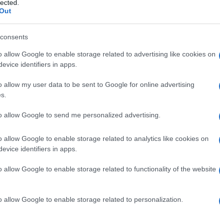
lected.
Out
consents
Csoportosan támadtak egy
o allow Google to enable storage related to advertising like cookies on
evice identifiers in apps.
amerikai diákra, miután kiderült
róla, hogy zsidó
o allow my user data to be sent to Google for online advertising
s.
to allow Google to send me personalized advertising.
2024. szeptember 16.
o allow Google to enable storage related to analytics like cookies on
evice identifiers in apps.
o allow Google to enable storage related to functionality of the website
o allow Google to enable storage related to personalization.