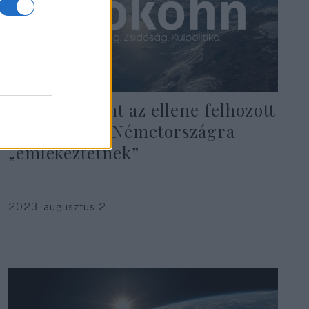
Trump szerint az ellene felhozott
vádak a náci Németországra
„emlékeztetnek”
2023. augusztus 2.