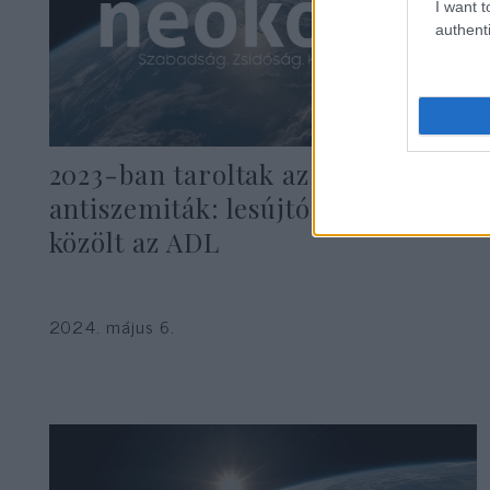
I want t
authenti
2023-ban taroltak az
antiszemiták: lesújtó adatokat
közölt az ADL
2024. május 6.