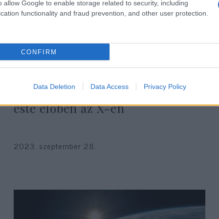
o allow Google to enable storage related to security, including
cation functionality and fraud prevention, and other user protection.
CONFIRM
Elon Musk, Ben Shapiro és
Data Deletion
Data Access
Privacy Policy
számos zsidó vezető beszélget ma
este élőben az X-en
2023. szeptember 28.