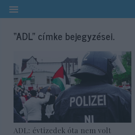
Kilépés
a
“ADL”
címke bejegyzései.
tartalomba
ADL: évtizedek óta nem volt