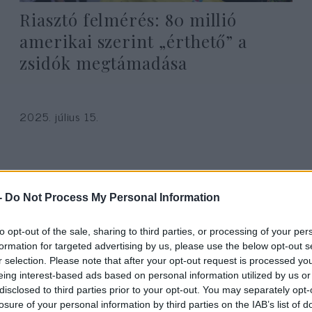
Riasztó felmérés: 80 millió
amerikai szerint „érthető” a
zsidók megtámadása
2025. július 15.
-
Do Not Process My Personal Information
to opt-out of the sale, sharing to third parties, or processing of your per
formation for targeted advertising by us, please use the below opt-out s
r selection. Please note that after your opt-out request is processed y
eing interest-based ads based on personal information utilized by us or
disclosed to third parties prior to your opt-out. You may separately opt-
losure of your personal information by third parties on the IAB’s list of