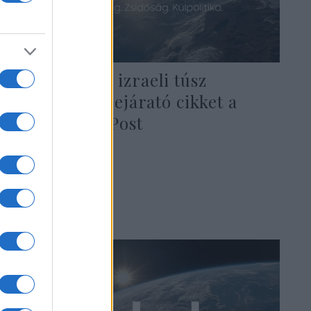
Botrány: Egy izraeli túsz
szüleiről írt lejárató cikket a
Washington Post
2024. július 21.