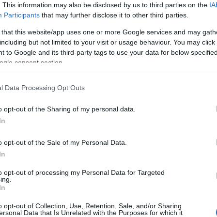
. This information may also be disclosed by us to third parties on the
IA
Participants
that may further disclose it to other third parties.
A Jóbarátok zsidó sztárja szerint
 that this website/app uses one or more Google services and may gath
including but not limited to your visit or usage behaviour. You may click 
megdöbbentő Hollywood
 to Google and its third-party tags to use your data for below specifi
hallgatása
ogle consent section.
l Data Processing Opt Outs
2025. március 6.
o opt-out of the Sharing of my personal data.
In
o opt-out of the Sale of my Personal Data.
In
to opt-out of processing my Personal Data for Targeted
ing.
In
o opt-out of Collection, Use, Retention, Sale, and/or Sharing
ersonal Data that Is Unrelated with the Purposes for which it