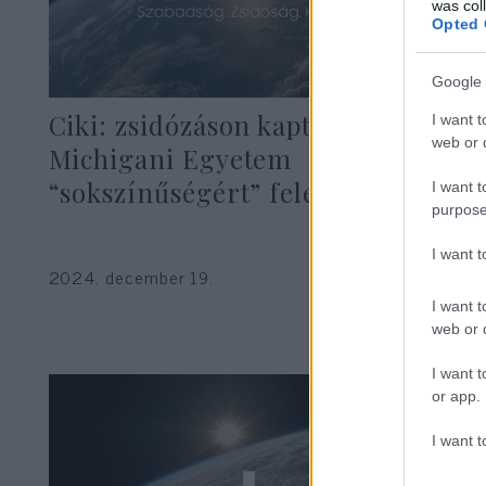
was col
Opted 
Google 
Ciki: zsidózáson kapták a
I want t
web or d
Michigani Egyetem
“sokszínűségért” felelős vezetőjét
I want t
purpose
I want 
2024. december 19.
I want t
web or d
I want t
or app.
I want t