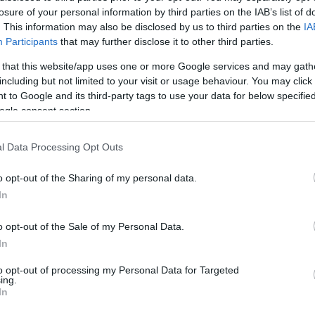
losure of your personal information by third parties on the IAB’s list of
közpolitikai, kommunikációs és tartalompo
. This information may also be disclosed by us to third parties on the
IA
Participants
that may further disclose it to other third parties.
 that this website/app uses one or more Google services and may gath
eta globális ügyekért felelős elnöke, Nick Clegg 
including but not limited to your visit or usage behaviour. You may click 
ncil for Foreign Relations októberi konferenciáj
 to Google and its third-party tags to use your data for below specifi
gy körültekintéssel kell eljárniuk, amikor arra tör
ogle consent section.
allgattassák a politikai hangokat”.
l Data Processing Opt Outs
o opt-out of the Sharing of my personal data.
In
Trump egy konzervatív 
ő szerepel
o opt-out of the Sale of my Personal Data.
In
to opt-out of processing my Personal Data for Targeted
ing.
In
ábban a Facebook, a Twitter, az Instagram és sz