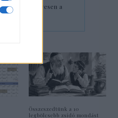
y kit látna szívesen a
nöknek
Összeszedtünk a 10
legbölcsebb zsidó mondást