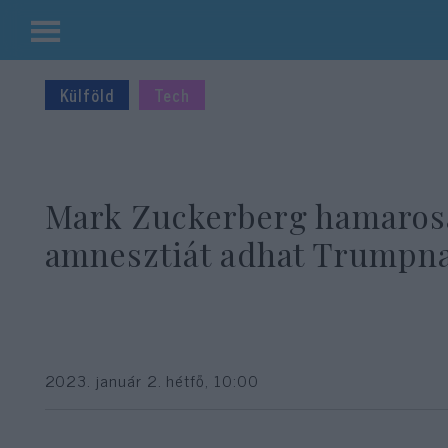
Kilépés
a
Külföld
Tech
tartalomba
Mark Zuckerberg hamaros
amnesztiát adhat Trumpn
2023. január 2. hétfő, 10:00