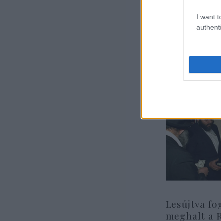
I want t
authenti
Lesújtva fo
meghalt a 