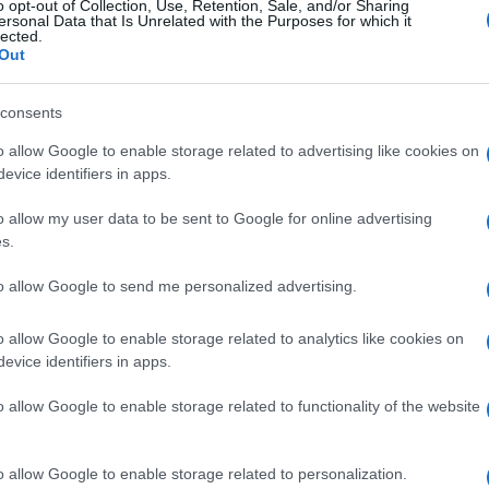
iaplatform tiltotta ki Trumpot, amiért szerepet j
o opt-out of Collection, Use, Retention, Sale, and/or Sharing
ersonal Data that Is Unrelated with the Purposes for which it
1. január 6-án megrohamozó tömeg felbujtásában.
lected.
Out
emberben a Twitter új tulajdonosa, Elon Musk viss
consents
nban azóta még nem tweetelt, és
o allow Google to enable storage related to advertising like cookies on
evice identifiers in apps.
nem világos, hogy visszatérne-e a Facebo
o allow my user data to be sent to Google for online advertising
lehetőséget kapna rá.
s.
to allow Google to send me personalized advertising.
olt elnök tavaly elindította saját közösségi oldalát
o allow Google to enable storage related to analytics like cookies on
ogatóival való kapcsolattartás módjaként használ
evice identifiers in apps.
asztási csalással kapcsolatos összeesküvésekkel h
o allow Google to enable storage related to functionality of the website
o allow Google to enable storage related to personalization.