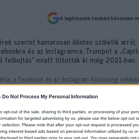
A legfrissebb hírekért kövessen m
írek szerint hamarosan döntés születik arról
cebookra és az Instagramra. Trumpot a „Capit
ó felbujtás” miatt tiltották ki még 2021-ban.
eta, a Facebook és az Instagram közösségi médiaó
 szerint még ebben a hónapban bejelenti, hogy eng
rikai elnök visszatérését a hálózatokra.
-
Do Not Process My Personal Information
inancial Times az ügyben érintett forrásokra hivat
to opt-out of the sale, sharing to third parties, or processing of your per
formation for targeted advertising by us, please use the below opt-out s
r selection. Please note that after your opt-out request is processed y
eing interest-based ads based on personal information utilized by us or
a vállalat a kérdéssel foglalkozó munkacso
disclosed to third parties prior to your opt-out. You may separately opt-