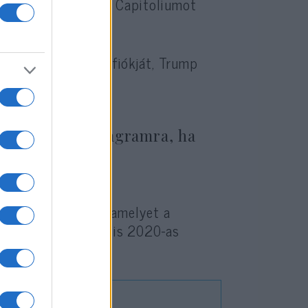
átszott az amerikai Capitoliumot
zaállította Trump fiókját, Trump
okra és az Instagramra, ha
, a Truth Social-t, amelyet a
, és ahol továbbra is 2020-as
ázal.