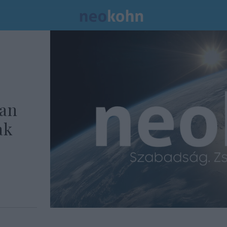
an
ak