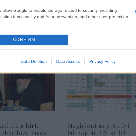
Elon Musk elárulta, hog
o allow Google to enable storage related to security, including
következő amerikai el
cation functionality and fraud prevention, and other user protection.
CONFIRM
Data Deletion
Data Access
Privacy Policy
gadtuk a hírt:
Megjelent az 5787. évi
Rebbe bizalmasa
falinaptár, töltse le!