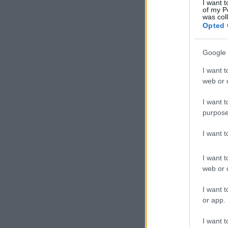
méd
I want t
of my P
202
was col
Opted 
Nov
Google 
azo
I want t
web or d
I want t
purpose
I want 
A v
I want t
tám
web or d
vál
I want t
or app.
I want t