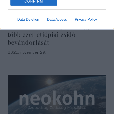
CONFIRM
Data Deletion
Data Access
Privacy Policy
Az izraeli kormány jóváhagyta
több ezer etiópiai zsidó
bevándorlását
2021. november 29.