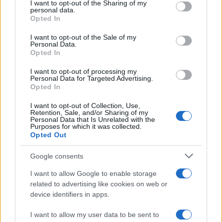
not limited to your visit or usage behaviour. You may click to
I want to opt-out of the Sharing of my
personal data.
grant or deny consent to Google and its third-party tags to
Opted In
use your data for below specified purposes in below Google
consent section.
I want to opt-out of the Sale of my
Personal Data.
Opted In
I want to opt-out of processing my
Personal Data for Targeted Advertising.
Opted In
I want to opt-out of Collection, Use,
Retention, Sale, and/or Sharing of my
Hogyan kerültek izraeli
Personal Data that Is Unrelated with the
Purposes for which it was collected.
fegyverek Etiópiába?
Opted Out
2021. december 5.
Google consents
I want to allow Google to enable storage
related to advertising like cookies on web or
device identifiers in apps.
I want to allow my user data to be sent to