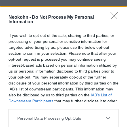
Neokohn -
Do Not Process My Personal
Information
If you wish to opt-out of the sale, sharing to third parties, or
processing of your personal or sensitive information for
targeted advertising by us, please use the below opt-out
section to confirm your selection. Please note that after your
opt-out request is processed you may continue seeing
interest-based ads based on personal information utilized by
us or personal information disclosed to third parties prior to
Etiópiában bezárnak a
your opt-out. You may separately opt-out of the further
középiskolák, hogy a diákok
disclosure of your personal information by third parties on the
IAB’s list of downstream participants. This information may
támogatni tudják a fronton
also be disclosed by us to third parties on the
IAB’s List of
harcolókat
Downstream Participants
that may further disclose it to other
third parties.
2021. december 5.
Please note that this website/app uses one or more Google
Personal Data Processing Opt Outs
services and may gather and store information including but