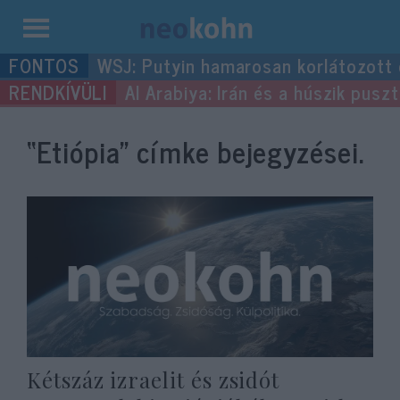
Kilépés
WSJ: Putyin hamarosan korlátozott
a
Al Arabiya: Irán és a húszik pus
tartalomba
“Etiópia”
címke bejegyzései.
Kétszáz izraelit és zsidót