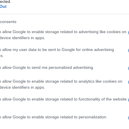
lected.
Out
consents
BRICS: A többpólusú világrend
o allow Google to enable storage related to advertising like cookies on
evice identifiers in apps.
sarokkövei
o allow my user data to be sent to Google for online advertising
s.
to allow Google to send me personalized advertising.
2022. július 20.
o allow Google to enable storage related to analytics like cookies on
evice identifiers in apps.
o allow Google to enable storage related to functionality of the website
o allow Google to enable storage related to personalization.