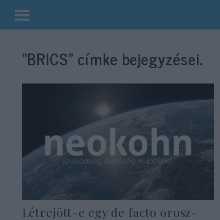
Kilépés
a
“BRICS”
címke bejegyzései.
tartalomba
Létrejött-e egy de facto orosz-