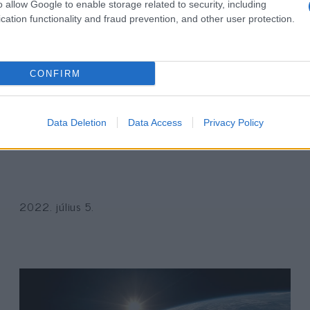
o allow Google to enable storage related to security, including
cation functionality and fraud prevention, and other user protection.
CONFIRM
WSJ: Így lett az élelmiszer Putyin
Data Deletion
Data Access
Privacy Policy
stratégiai fegyvere
2022. július 5.