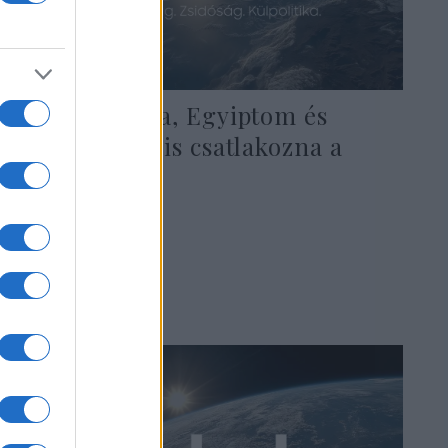
Szaúd-Arábia, Egyiptom és
Törökország is csatlakozna a
BRICS-hez
2022. július 18.