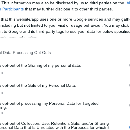
. This information may also be disclosed by us to third parties on the
IA
Participants
that may further disclose it to other third parties.
Ómen: Kínai-orosz hadgyakorlat
 that this website/app uses one or more Google services and may gath
including but not limited to your visit or usage behaviour. You may click 
kezdődik
 to Google and its third-party tags to use your data for below specifi
ogle consent section.
l Data Processing Opt Outs
2022. augusztus 18.
o opt-out of the Sharing of my personal data.
In
o opt-out of the Sale of my Personal Data.
In
to opt-out of processing my Personal Data for Targeted
ing.
In
o opt-out of Collection, Use, Retention, Sale, and/or Sharing
ersonal Data that Is Unrelated with the Purposes for which it