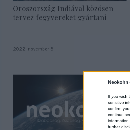
Oroszország Indiával közösen
tervez fegyvereket gyártani
2022. november 8.
Neokohn 
If you wish 
sensitive in
confirm you
continue se
information 
further disc