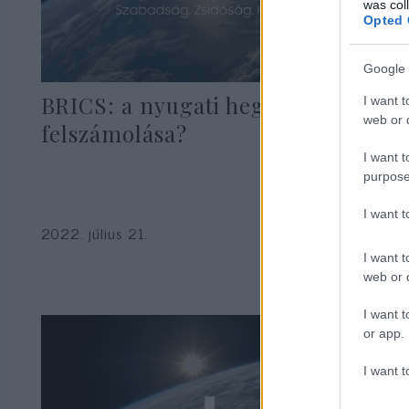
was col
Opted 
Google 
BRICS: a nyugati hegemónia
I want t
web or d
felszámolása?
I want t
purpose
I want 
2022. július 21.
I want t
web or d
I want t
or app.
I want t