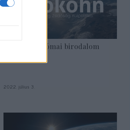
Jöhet az új Római birodalom
Európában?
2022. július 3.