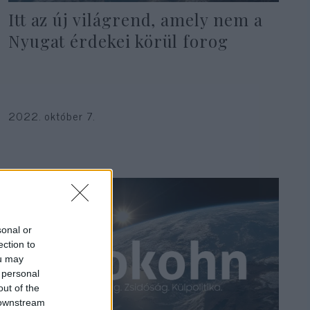
Itt az új világrend, amely nem a
Nyugat érdekei körül forog
2022. október 7.
sonal or
ection to
ou may
 personal
out of the
 downstream