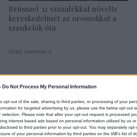
Brüsszel 32 százalékkal növelte
kereskedelmét az oroszokkal a
szankciók óta
2022. november 2.
-
Do Not Process My Personal Information
to opt-out of the sale, sharing to third parties, or processing of your per
formation for targeted advertising by us, please use the below opt-out s
r selection. Please note that after your opt-out request is processed y
eing interest-based ads based on personal information utilized by us or
disclosed to third parties prior to your opt-out. You may separately opt-
losure of your personal information by third parties on the IAB’s list of