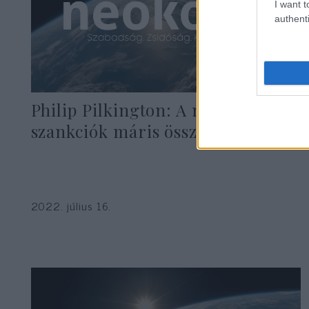
I want t
authenti
Philip Pilkington: A nyugati
szankciók máris összeomlóban
2022. július 16.