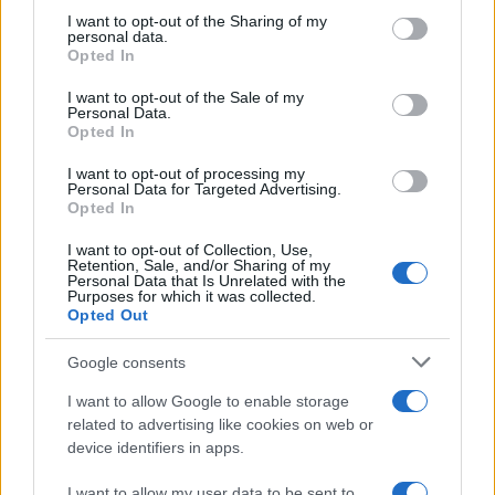
sőt elkerülhetetlenek – lehetnek”.
not limited to your visit or usage behaviour. You may click to
I want to opt-out of the Sharing of my
personal data.
grant or deny consent to Google and its third-party tags to
Opted In
use your data for below specified purposes in below Google
consent section.
I want to opt-out of the Sale of my
A 2017-es kínai BRICS-csúcstalálkozót
Personal Data.
Opted In
követően a tagok közzétették a Xiameni
Nyilatkozatot, amely 68 pontból álló
I want to opt-out of processing my
Personal Data for Targeted Advertising.
kiáltványt fogalmazott meg a Pax Americana
Opted In
felváltását célzó többpólusú világrendről.
I want to opt-out of Collection, Use,
Jóváhagyták a blokkon belüli kapcsolatok
Retention, Sale, and/or Sharing of my
Personal Data that Is Unrelated with the
„stratégiai partnerség” státuszát, és
Purposes for which it was collected.
megerősítették az ENSZ központi szerepét,
Opted Out
az ENSZ Biztonsági Tanácsának reformjának
Google consents
szükségességét, valamint a Bretton Woods-i
I want to allow Google to enable storage
intézményeket.
related to advertising like cookies on web or
device identifiers in apps.
Figyelemre méltó, hogy ugyanezen a
I want to allow my user data to be sent to