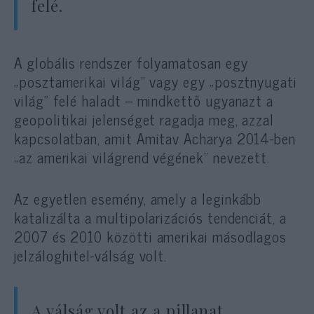
felé.
A globális rendszer folyamatosan egy
„posztamerikai világ” vagy egy „posztnyugati
világ” felé haladt – mindkettő ugyanazt a
geopolitikai jelenséget ragadja meg, azzal
kapcsolatban, amit Amitav Acharya 2014-ben
„az amerikai világrend végének” nevezett.
Az egyetlen esemény, amely a leginkább
katalizálta a multipolarizációs tendenciát, a
2007 és 2010 közötti amerikai másodlagos
jelzáloghitel-válság volt.
A válság volt az a pillanat,