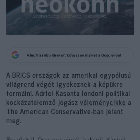
A legfrissebb hírekért kövessen minket a Google-ön!
A BRICS-országok az amerikai egypólusú
világrend végét igyekeznek a képükre
formálni. Adriel Kasonta londoni politikai
kockázatelemző jogász
véleménycikke
a
The American Conservative-ban jelent
meg.
Brazíliáról, Oroszországról, Indiáról, Kínáról