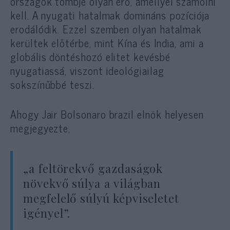
országok tömbje olyan erő, amellyel számolni
kell. A nyugati hatalmak domináns pozíciója
erodálódik. Ezzel szemben olyan hatalmak
kerültek előtérbe, mint Kína és India, ami a
globális döntéshozó elitet kevésbé
nyugatiassá, viszont ideológiailag
sokszínűbbé teszi.
Ahogy Jair Bolsonaro brazil elnök helyesen
megjegyezte,
„a feltörekvő gazdaságok
növekvő súlya a világban
megfelelő súlyú képviseletet
igényel”.