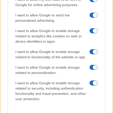
csúcstalálkozón
Google for online advertising purposes.
I want to allow Google to send me
personalized advertising.
Peking előállt a „BRICS+” néven
ismert ötlettel, amely
I want to allow Google to enable storage
megnyitotta az utat az
related to analytics like cookies on web or
device identifiers in apps.
együttműködés előtt a tömbön
kívüli országokkal,
I want to allow Google to enable storage
related to functionality of the website or app.
I want to allow Google to enable storage
és szilárd alapot teremtett a valóban
related to personalization.
„kollektív vezetés” számára.
I want to allow Google to enable storage
related to security, including authentication
Amint azt a közelmúltban tartott BRICS-
functionality and fraud prevention, and other
fórum is bizonyította,
user protection.