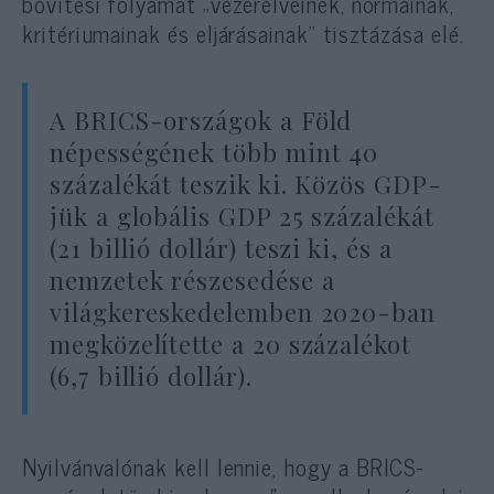
bővítési folyamat „vezérelveinek, normáinak,
kritériumainak és eljárásainak” tisztázása elé.
A BRICS-országok a Föld
népességének több mint 40
százalékát teszik ki. Közös GDP-
jük a globális GDP 25 százalékát
(21 billió dollár) teszi ki, és a
nemzetek részesedése a
világkereskedelemben 2020-ban
megközelítette a 20 százalékot
(6,7 billió dollár).
Nyilvánvalónak kell lennie, hogy a BRICS-