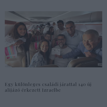
Egy különleges családi járattal 140 új
alijázó érkezett Izraelbe