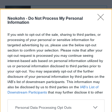
Philip Pilkington: Egy kibővült BRICS
Neokohn -
Do Not Process My Personal
halálos fenyegetés a Nyugatra nézve
Information
If you wish to opt-out of the sale, sharing to third parties, or
Annak ellenére, hogy a nyugati
processing of your personal or sensitive information for
targeted advertising by us, please use the below opt-out
kommentátorok kezdetben hitetlenkedtek a
section to confirm your selection. Please note that after your
BRICS hatékonyságában és kohéziójában, a
opt-out request is processed you may continue seeing
Financial Times 2014-ben végül elismerte,
interest-based ads based on personal information utilized by
us or personal information disclosed to third parties prior to
hogy
your opt-out. You may separately opt-out of the further
disclosure of your personal information by third parties on the
IAB’s list of downstream participants. This information may
„a globális gazdasági hatalomban
also be disclosed by us to third parties on the
IAB’s List of
Downstream Participants
that may further disclose it to other
bekövetkezett változások arra
third parties.
utalnak, hogy az intézményes
Please note that this website/app uses one or more Google
Personal Data Processing Opt Outs
hatalom változásai logikusak –
services and may gather and store information including but