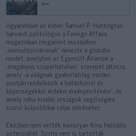
hez
Ugyanebben az évben Samuel P. Huntington
harvardi politológus a Foreign Affairs
magazinban megjelent esszéjében
„unimultipolárisnak” nevezte a globális
rendet, amelyben az Egyesült Államok a
„magányos szuperhatalom” szerepét játssza,
amely „a világnak gyakorlatilag minden
pontján rendelkezik a hatáskörrel és
képességekkel érdekei érvényesítésére”, de
amely néha kisebb országok segítségére
szorul külpolitikai céljai eléréséhez.
Eközben nem vették komolyan Kína fejlődési
potenciálját. Szinte nem is tartották