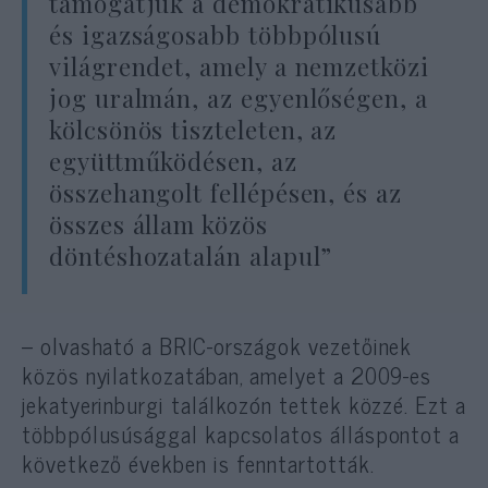
támogatjuk a demokratikusabb
és igazságosabb többpólusú
világrendet, amely a nemzetközi
jog uralmán, az egyenlőségen, a
kölcsönös tiszteleten, az
együttműködésen, az
összehangolt fellépésen, és az
összes állam közös
döntéshozatalán alapul”
– olvasható a BRIC-országok vezetőinek
közös nyilatkozatában, amelyet a 2009-es
jekatyerinburgi találkozón tettek közzé. Ezt a
többpólusúsággal kapcsolatos álláspontot a
következő években is fenntartották.