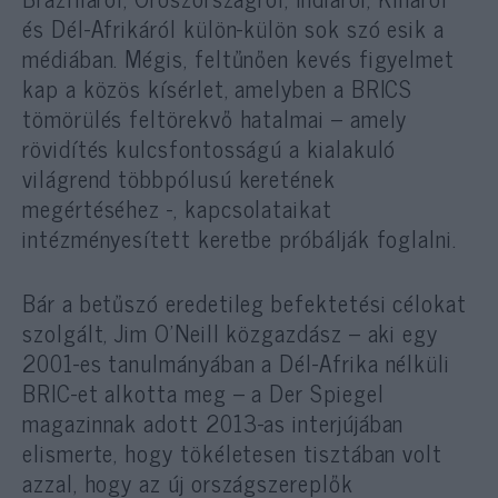
és Dél-Afrikáról külön-külön sok szó esik a
médiában. Mégis, feltűnően kevés figyelmet
kap a közös kísérlet, amelyben a BRICS
tömörülés feltörekvő hatalmai – amely
rövidítés kulcsfontosságú a kialakuló
világrend többpólusú keretének
megértéséhez -, kapcsolataikat
intézményesített keretbe próbálják foglalni.
Bár a betűszó eredetileg befektetési célokat
szolgált, Jim O’Neill közgazdász – aki egy
2001-es tanulmányában a Dél-Afrika nélküli
BRIC-et alkotta meg – a Der Spiegel
magazinnak adott 2013-as interjújában
elismerte, hogy tökéletesen tisztában volt
azzal, hogy az új országszereplők