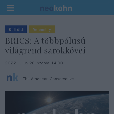
Kilépés
a
tartalomba
Külföld
Vélemény
BRICS: A többpólusú
világrend sarokkövei
2022. július 20. szerda, 14:00
The American Conservative