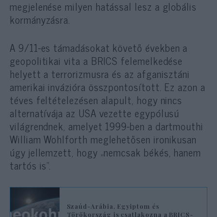
megjelenése milyen hatással lesz a globális
kormányzásra.
A 9/11-es támadásokat követő években a
geopolitikai vita a BRICS felemelkedése
helyett a terrorizmusra és az afganisztáni
amerikai invázióra összpontosított. Ez azon a
téves feltételezésen alapult, hogy nincs
alternatívája az USA vezette egypólusú
világrendnek, amelyet 1999-ben a dartmouthi
William Wohlforth meglehetősen ironikusan
úgy jellemzett, hogy „nemcsak békés, hanem
tartós is”.
Szaúd-Arábia, Egyiptom és
Törökország is csatlakozna a BRICS-