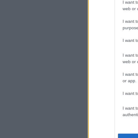
I want t
web or d
I want t
purpose
I want 
Oro
Bal
I want t
web or d
is 
I want t
Az 
or app.
I want t
I want t
authenti