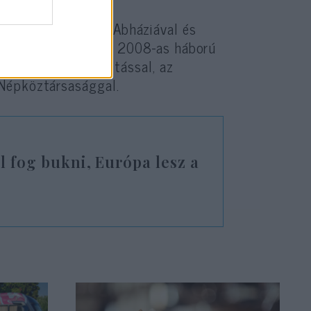
enie kapcsolatait Abháziával és
zkva a Grúzia elleni 2008-as háború
ajnai szakadár entitással, az
 Népköztársasággal.
l fog bukni, Európa lesz a