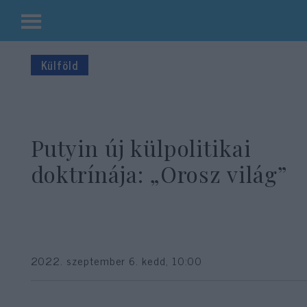
Kilépés
a
Külföld
tartalomba
Putyin új külpolitikai
doktrínája: „Orosz világ”
2022. szeptember 6. kedd, 10:00