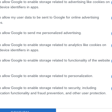
o allow Google to enable storage related to advertising like cookies on
akik a Szovjetunió 1991-es összeomlásako
evice identifiers in apps.
katasztrófának nevezett – Oroszországon 
o allow my user data to be sent to Google for online advertising
vált államokban találták magukat.
s.
to allow Google to send me personalized advertising.
szország továbbra is legitim befolyási övezetének 
tikumtól Közép-Ázsiáig – ez az elképzelés számos 
o allow Google to enable storage related to analytics like cookies on
evice identifiers in apps.
heves ellenállást vált ki.
o allow Google to enable storage related to functionality of the website
új politika szerint
o allow Google to enable storage related to personalization.
Oroszországnak fokoznia kell az együttmű
o allow Google to enable storage related to security, including
Kínával és Indiával, és tovább kell erősíte
cation functionality and fraud prevention, and other user protection.
Kelettel, Latin-Amerikával és Afrikával.