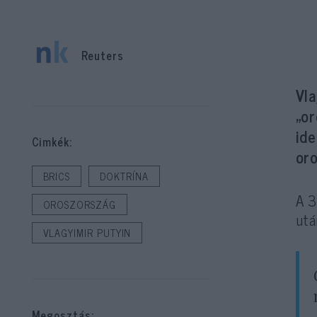
Reuters
Vla
„or
ide
Cimkék:
or
BRICS
DOKTRÍNA
A 3
OROSZORSZÁG
utá
VLAGYIMIR PUTYIN
Megosztás: