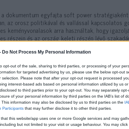
 a dokumentum egyfajta soft power stratégiaként j
an, az orosz politikával és vallással kapcsolatos 
es keményvonalasok arra használtak, hogy igazol
es részein és az ország keleti részén lévő szakad
-
Do Not Process My Personal Information
„Az Orosz Föderáció támogatást nyújt kül
to opt-out of the sale, sharing to third parties, or processing of your per
jogaik érvényesítésében, érdekeik védelm
formation for targeted advertising by us, please use the below opt-out s
identitásuk megőrzésének biztosítása ér
r selection. Please note that after your opt-out request is processed y
eing interest-based ads based on personal information utilized by us or
disclosed to third parties prior to your opt-out. You may separately opt-
losure of your personal information by third parties on the IAB’s list of
ll a politikában.
. This information may also be disclosed by us to third parties on the
IA
Participants
that may further disclose it to other third parties.
 that this website/app uses one or more Google services and may gath
including but not limited to your visit or usage behaviour. You may click 