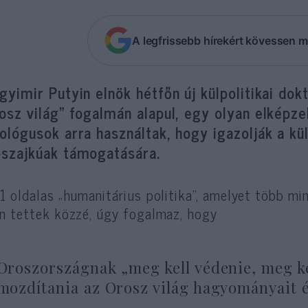
A legfrissebb hírekért kövessen m
gyimir Putyin elnök hétfőn új külpolitikai dok
osz világ” fogalmán alapul, egy olyan elképz
ológusok arra használtak, hogy igazolják a kü
oszajkúak támogatására.
1 oldalas „humanitárius politika”, amelyet több mi
n tettek közzé, úgy fogalmaz, hogy
Oroszországnak „meg kell védenie, meg kel
mozdítania az Orosz világ hagyományait é