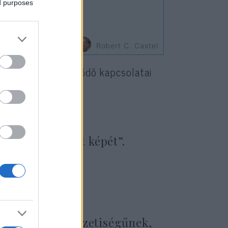
ed purposes
Robert C. Castel
honfitársaihoz fűződő kapcsolatai
bbpólusú világ
ágról alkotott képét”.
millió orosz nemzetiségűnek,