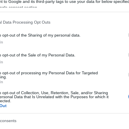
 to Google and its third-party tags to use your data for below specifi
Az elnök beszéde
ogle consent section.
l Data Processing Opt Outs
o opt-out of the Sharing of my personal data.
özlemény szerint Oroszországnak a külföldön élő 
In
etővé teszik, hogy
o opt-out of the Sale of my Personal Data.
In
„a nemzetközi színtéren megerősítse a tö
to opt-out of processing my Personal Data for Targeted
ing.
megteremtésére törekvő demokratikus orsz
In
o opt-out of Collection, Use, Retention, Sale, and/or Sharing
ersonal Data that Is Unrelated with the Purposes for which it
yin évek óta hangsúlyozza, hogy szerinte milyen
lected.
Out
consents
tragikus sors jutott annak a mintegy 25 