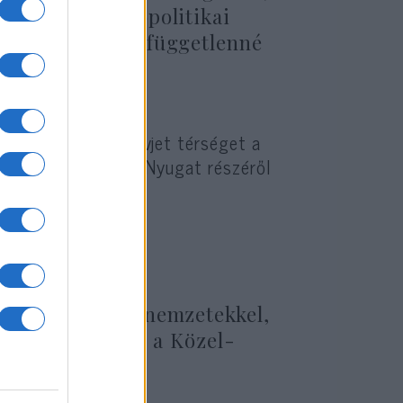
r – amelyet geopolitikai
kívül, újonnan függetlenné
tekinti a volt szovjet térséget a
ilyen ország és a Nyugat részéről
ködést a szláv nemzetekkel,
nie kapcsolatait a Közel-