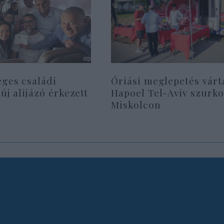
eges családi
Óriási meglepetés várt
 új alijázó érkezett
Hapoel Tel-Aviv szurko
Miskolcon