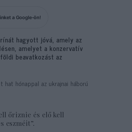
inket a Google-ön!
trínát hagyott jóvá, amely az
elésen, amelyet a konzervatív
lföldi beavatkozást az
nt hat hónappal az ukrajnai háború
l őriznie és elő kell
s eszméit”.