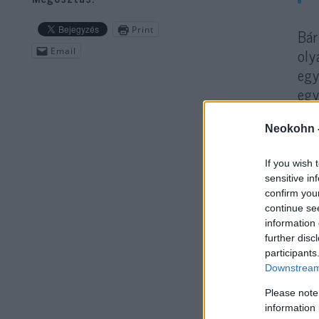
Print
Bár
oly
Email
egy
egy
Neokohn 
If you wish 
sensitive in
confirm you
continue se
information 
further disc
– á
participants
Downstream 
Please note
information 