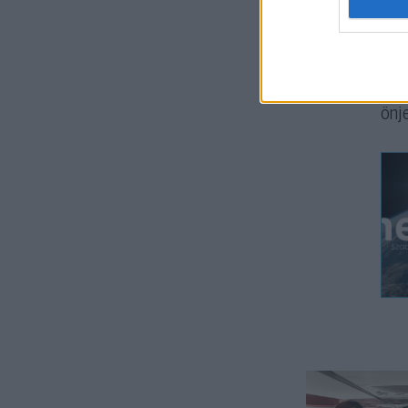
A d
Osz
utá
önj