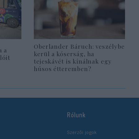
Oberlander Báruch: veszélybe
a a
kerül a kóserság, ha
lóit
tejeskávét is kínálnak egy
húsos étteremben?
Rólunk
Szerzői jogok