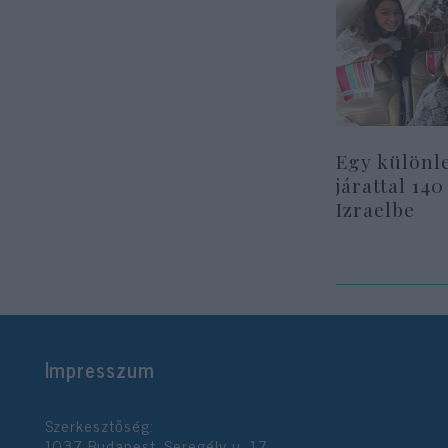
Egy különl
járattal 140
Izraelbe
Impresszum
Szerkesztőség:
1037 Budapest, Seregély u. 17.