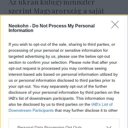
Az ukrán külügyminiszter
szerint Magyarország a saját
„ötödik hadoszlopa”
Neokohn -
Do Not Process My Personal
2022. augusztus 3.
Information
If you wish to opt-out of the sale, sharing to third parties, or
processing of your personal or sensitive information for
targeted advertising by us, please use the below opt-out
section to confirm your selection. Please note that after your
opt-out request is processed you may continue seeing
interest-based ads based on personal information utilized by
us or personal information disclosed to third parties prior to
your opt-out. You may separately opt-out of the further
disclosure of your personal information by third parties on the
IAB’s list of downstream participants. This information may
also be disclosed by us to third parties on the
IAB’s List of
Downstream Participants
that may further disclose it to other
A Chábád beperli Oroszországot
third parties.
2022. augusztus 3.
Please note that this website/app uses one or more Google
Personal Data Processing Opt Outs