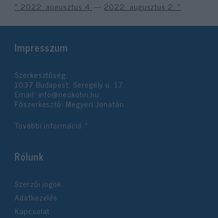
« 2022. augusztus 4.
---
2022. augusztus 2. »
Impresszum
Szerkesztőség:
1037 Budapest, Seregély u. 17.
Email:
info@neokohn.hu
Főszerkesztő: Megyeri Jonatán
További információ »
Rólunk
Szerzői jogok
Adatkezelés
Kapcsolat