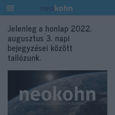
Kilépés
a
Jelenleg a honlap
2022.
tartalomba
augusztus 3.
napi
bejegyzései között
tallózunk.