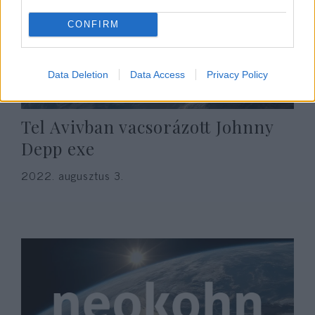
CONFIRM
Data Deletion
Data Access
Privacy Policy
Tel Avivban vacsorázott Johnny
Depp exe
2022. augusztus 3.