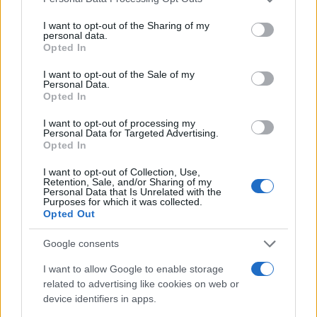
services and may gather and store information including but
not limited to your visit or usage behaviour. You may click to
I want to opt-out of the Sharing of my
personal data.
grant or deny consent to Google and its third-party tags to
Opted In
use your data for below specified purposes in below Google
consent section.
I want to opt-out of the Sale of my
Personal Data.
Opted In
I want to opt-out of processing my
Personal Data for Targeted Advertising.
Opted In
I want to opt-out of Collection, Use,
Retention, Sale, and/or Sharing of my
Personal Data that Is Unrelated with the
Terrorizmust támogató államnak
Purposes for which it was collected.
Opted Out
szeretnék nyilvánítani
Oroszországot Amerikában
Google consents
I want to allow Google to enable storage
2022. augusztus 3.
related to advertising like cookies on web or
device identifiers in apps.