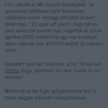
írta:
„Idézek az M1 ma esti híradójából: »az
auschwitzi haláltábor szűk hároméves
működése során, mintegy kétmillió embert
öltek meg…« Ez ugye azt jelenti, hogy három
éven keresztül minden nap megöltek és porrá
égettek 2000 embert! Ha egy nap kimaradt,
akkor másnap már 4000-et kellett. Ez teljesen
reális…”
Szavaiért nem kért elnézést, a Hír TV-nek azt
felelte
, hogy „jelentsen fel, nem tudok rá mit
mondani”.
Mirkóczki aztán Eger polgármestere lett a
teljes magyar ellenzék támogatásával.