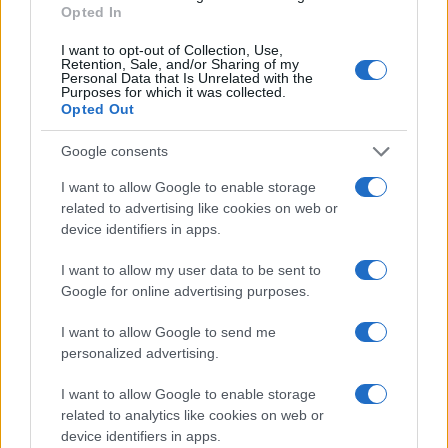
levélnél biztosan tisztességesebb, mint amit
Opted In
maga Novák írt lapunknak – de mi azt is
I want to opt-out of Collection, Use,
lehoztuk
, hiszen egy demokratikus lapban
Retention, Sale, and/or Sharing of my
helye van a vitának.
Personal Data that Is Unrelated with the
Purposes for which it was collected.
Opted Out
7. Elnézést, ez az ítélet!
Google consents
Idén februárban is igen erős állásfoglalást
I want to allow Google to enable storage
related to advertising like cookies on web or
tett
a Szombat. Azt írták a Mazsihiszt
device identifiers in apps.
megrázó botrányok kapcsán, hogy
„még ha
igaznak bizonyulnak is a vádak, akkor sem
I want to allow my user data to be sent to
Google for online advertising purposes.
hozható olyan, erkölcsileg egyébként
indokolható verdikt, hogy rabbiként ne
I want to allow Google to send me
funkcionáljanak a későbbiekben. A
personalized advertising.
posztholokauszt és posztkommunista
I want to allow Google to enable storage
viszonyok miatt, a vallásos közösség drámai
related to analytics like cookies on web or
utánpótlás-hiánya közepette a közösség
device identifiers in apps.