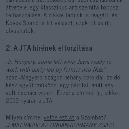
átvétele, egy klasszikus antiszemita toposz
felhasználása. A cikkre lapunk is reagált, és
Köves Slomó is írt választ, ezek
itt
és
itt
olvashatók.
2. A JTA hírének eltorzítása
„In Hungary, some left-wing Jews ready to
work with party led by former neo-Nazi”
–
azaz „Magyarországon néhány baloldali zsidó
kész együttműködni egy párttal, amit egy
volt neonáci vezet”. Ezzel a címmel
írt
cikket
2019 nyarán a JTA.
Milyen címmel
vette ezt át
a Szombat?
„EMIH RABBI: AZ ORBÁN-KORMÁNY ZSIDÓ