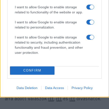
rászorul szolgálatukra.”
I want to allow Google to enable storage
related to functionality of the website or app.
Hogy tessék? Mivel kevés zsidó maradt a
I want to allow Google to enable storage
holokauszt után, ezért el kell fogadnunk a
related to personalization.
zaklatási vádba keveredett rabbikat is?
Tartsanak gyermekeinknek, lányainknak bát
I want to allow Google to enable storage
related to security, including authentication
micva felkészítést? Ráadásul az ítélet egy
functionality and fraud prevention, and other
érdemi kivizsgálás előtt születik meg, egy
user protection.
olyan cikkben, amit egy férfi írt, nőket meg
sem kérdezve?
CONFIRM
Mi azért megkérdeztük a magyar zsidó
közösség női prominenseit, köztük
Data Deletion
Data Access
Privacy Policy
természetesen neológokat, reformokat. Az
arra adott válaszok
itt
,
itt
és
itt
olvashatók.