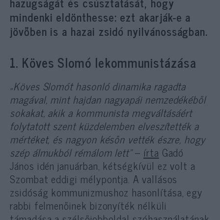
hazugságát és csúsztatását, hogy
mindenki eldönthesse: ezt akarják-e a
jövőben is a hazai zsidó nyilvánosságban.
1. Köves Slomó lekommunistázása
„Köves Slomót hasonló dinamika ragadta
magával, mint hajdan nagyapái nemzedékéből
sokakat, akik a kommunista megváltásáért
folytatott szent küzdelemben elveszítették a
mértéket, és nagyon későn vették észre, hogy
szép álmukból rémálom lett”
–
írta
Gadó
János idén januárban, kétségkívül ez volt a
Szombat eddigi mélypontja. A vallásos
zsidóság kommunizmushoz hasonlítása, egy
rabbi felmenőinek bizonyíték nélküli
támadása a szélsőjobboldal szóhasználatának