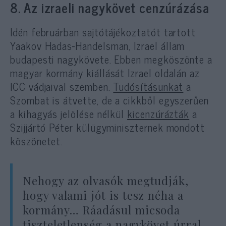
8. Az izraeli nagykövet cenzúrázása
Idén februárban sajtótájékoztatót tartott
Yaakov Hadas-Handelsman, Izrael állam
budapesti nagykövete. Ebben megköszönte a
magyar kormány kiállását Izrael oldalán az
ICC vádjaival szemben.
Tudósításunkat
a
Szombat is átvette, de a cikkből egyszerűen
a kihagyás jelölése nélkül
kicenzúrázták
a
Szijjártó Péter külügyminiszternek mondott
köszönetet.
Nehogy az olvasók megtudják,
hogy valami jót is tesz néha a
kormány… Ráadásul micsoda
tiszteletlenség a nagykövet úrral