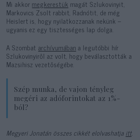
Mi akkor
megkerestük
magát Szlukovinyit,
Markovics Zsolt rabbit, Radnótit, de még
Heislert is, hogy nyilatkozzanak nekünk –
ugyanis ez egy tisztességes lap dolga.
A Szombat
archívumában
a legutóbbi hír
Szlukovinyiről az volt, hogy beválasztották a
Mazsihisz vezetőségébe.
Szép munka, de vajon tényleg
megéri az adóforintokat az 1%-
ból?
Megyeri Jonatán összes cikkét elolvashatja
itt
.