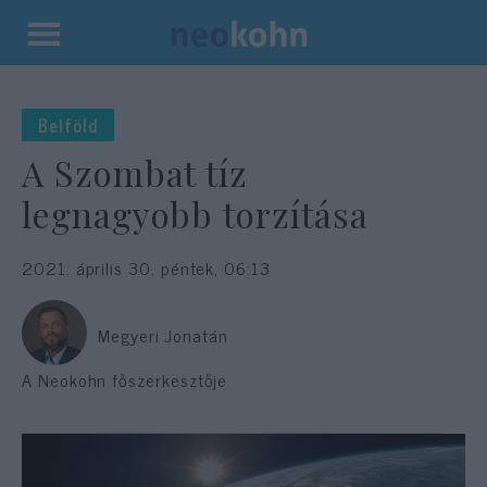
Kilépés
a
tartalomba
Belföld
A Szombat tíz
legnagyobb torzítása
2021. április 30. péntek, 06:13
Megyeri Jonatán
A Neokohn főszerkesztője