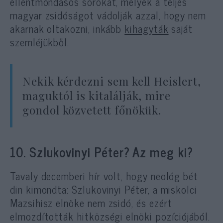
ellentmondásos sorokat, melyek a teljes
magyar zsidóságot vádolják azzal, hogy nem
akarnak oltakozni, inkább
kihagyták
saját
szemléjükből.
Nekik kérdezni sem kell Heislert,
maguktól is kitalálják, mire
gondol közvetett főnökük.
10. Szlukovinyi Péter? Az meg ki?
Tavaly decemberi hír volt, hogy neológ bét
din kimondta: Szlukovinyi Péter, a miskolci
Mazsihisz elnöke nem zsidó, és ezért
elmozdították hitközségi elnöki pozíciójából.