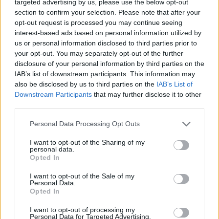
targeted advertising by us, please use the below opt-out
section to confirm your selection. Please note that after your
Mi a Szombat? Zsidó lap, vagy
opt-out request is processed you may continue seeing
katolikus fundamentalista
interest-based ads based on personal information utilized by
us or personal information disclosed to third parties prior to
sajtótermék?
your opt-out. You may separately opt-out of the further
disclosure of your personal information by third parties on the
IAB’s list of downstream participants. This information may
also be disclosed by us to third parties on the
IAB’s List of
(Persze még az sem lehetne, hiszen Ferenc
Downstream Participants
that may further disclose it to other
pápát még a keresztény lapok is kritizálják).
third parties.
Please note that this website/app uses one or more Google
Personal Data Processing Opt Outs
6. A válasznak nincs helye
services and may gather and store information including but
not limited to your visit or usage behaviour. You may click to
I want to opt-out of the Sharing of my
personal data.
Jómagam szerettem volna válaszolni Novák
grant or deny consent to Google and its third-party tags to
Opted In
use your data for below specified purposes in below Google
cikkére, de a válasz közlését a Szombat
consent section.
I want to opt-out of the Sale of my
megtagadta tőlem. Végül a Neokohn hozta le,
Personal Data.
itt
van, el lehet olvasni, tisztességes
Opted In
hangvételű. Legalábbis annál az olvasói
I want to opt-out of processing my
Personal Data for Targeted Advertising.