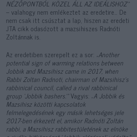
NÉZŐPONTBÓL KÖZEL ÁLL AZ IDEÁLISHOZ”
– valahogy nem emlékeztet az eredetire… De
nem csak itt csúsztat a lap, hiszen az eredeti
JTA cikk odasózott a mazsihiszes Radnóti
Zoltánnak is.
Az eredetiben szerepelt ez a sor:
„Another
potential sign of warming relations between
Jobbik and Mazsihisz came in 2017, when
Rabbi Zoltan Radnoti, chairman of Mazsihisz’s
rabbinical council, called a rival rabbinical
group ‘Jobbik bashers.'”
Vagyis: „
A Jobbik és
Mazsihisz közötti kapcsolatok
felmelegedésének egy másik lehetséges jele
2017-ben érkezett el, amikor Radnóti Zoltán
rabbi, a Mazsihisz rabbitestületének az elnöke