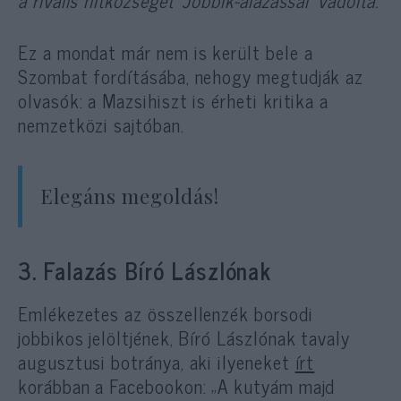
a rivális hitközséget ‘Jobbik-alázással’ vádolta.”
Ez a mondat már nem is került bele a
Szombat fordításába, nehogy megtudják az
olvasók: a Mazsihiszt is érheti kritika a
nemzetközi sajtóban.
Elegáns megoldás!
3. Falazás Bíró Lászlónak
Emlékezetes az összellenzék borsodi
jobbikos jelöltjének, Bíró Lászlónak tavaly
augusztusi botránya, aki ilyeneket
írt
korábban a Facebookon: „A kutyám majd