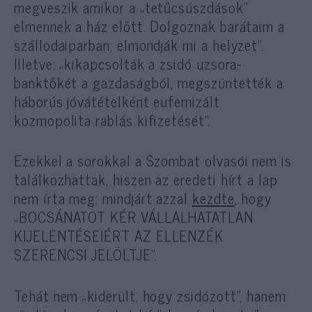
megveszik amikor a „tetűcsúszdások”
elmennek a ház előtt. Dolgoznak barátaim a
szállodaiparban, elmondják mi a helyzet”.
Illetve: „kikapcsolták a zsidó uzsora-
banktőkét a gazdaságból, megszüntették a
háborús jóvátételként eufemizált
kozmopolita rablás kifizetését”.
Ezekkel a sorokkal a Szombat olvasói nem is
találkozhattak, hiszen az eredeti hírt a lap
nem írta meg: mindjárt azzal
kezdte
, hogy
„BOCSÁNATOT KÉR VÁLLALHATATLAN
KIJELENTÉSEIÉRT AZ ELLENZÉK
SZERENCSI JELÖLTJE”.
Tehát nem „kiderült, hogy zsidózott”, hanem