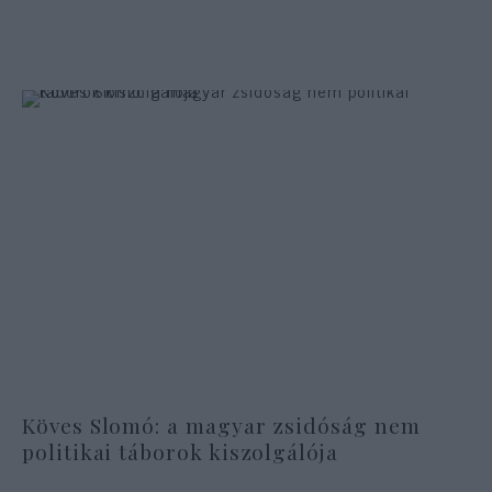
Köves Slomó: a magyar zsidóság nem
politikai táborok kiszolgálója