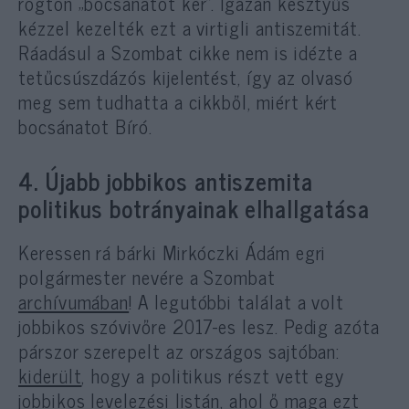
rögtön „bocsánatot kér”. Igazán kesztyűs
kézzel kezelték ezt a virtigli antiszemitát.
Ráadásul a Szombat cikke nem is idézte a
tetűcsúszdázós kijelentést, így az olvasó
meg sem tudhatta a cikkből, miért kért
bocsánatot Bíró.
4. Újabb jobbikos antiszemita
politikus botrányainak elhallgatása
Keressen rá bárki Mirkóczki Ádám egri
polgármester nevére a Szombat
archívumában
! A legutóbbi találat a volt
jobbikos szóvivőre 2017-es lesz. Pedig azóta
párszor szerepelt az országos sajtóban:
kiderült
, hogy a politikus részt vett egy
jobbikos levelezési listán, ahol ő maga ezt