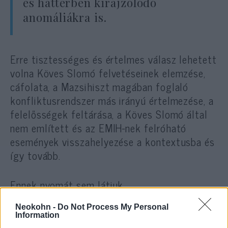
és háttérben kirajzolódó
anomáliákra is.
Erre tisztességes és értelmes válasz lehetett
volna Köves Slomó felvetéseinek elemzése,
cáfolata, a Mazsihiszt magában foglaló
konfliktusrendszer más irányú értelmezése, a
felelősségek feltárása, a Köves Slomó által
nem említett és az EMIH-nek felróható
események visszahelyezése a kontextusba és
így tovább.
Ennek nyomát sem látjuk.
Neokohn -
Do Not Process My Personal
Information
Ami megjelenik, az az, hogy