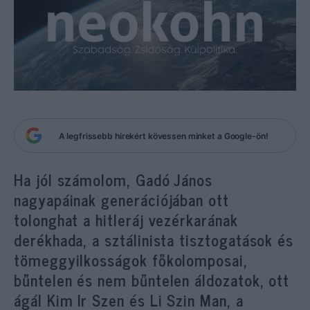
A legfrissebb hírekért kövessen minket a Google-ön!
Ha jól számolom, Gadó János
nagyapáinak generációjában ott
tolonghat a hitleráj vezérkarának
derékhada, a sztálinista tisztogatások és
tömeggyilkosságok főkolomposai,
bűntelen és nem bűntelen áldozatok, ott
ágál Kim Ir Szen és Li Szin Man, a