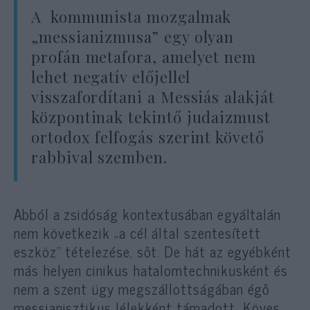
A kommunista mozgalmak
„messianizmusa” egy olyan
profán metafora, amelyet nem
lehet negatív előjellel
visszafordítani a Messiás alakját
központinak tekintő judaizmust
ortodox felfogás szerint követő
rabbival szemben.
Abból a zsidóság kontextusában egyáltalán
nem következik „a cél által szentesített
eszköz” tételezése, sőt. De hát az egyébként
más helyen cinikus hatalomtechnikusként és
nem a szent ügy megszállottságában égő
messianisztikus lélekként támadott Köves