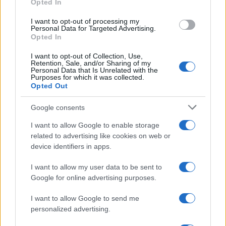
Opted In
médiumokkal és önálló akarattal rendelkező
I want to opt-out of processing my
szereplőkkel. A sztálini állambiztonsági
Personal Data for Targeted Advertising.
hatóságok eljárásainak mintájára, globális
Opted In
politikai célzattal, egy totális diktatúra
I want to opt-out of Collection, Use,
bűnöző államapparátusa készítette elő és
Retention, Sale, and/or Sharing of my
Personal Data that Is Unrelated with the
szervezte meg, kínzásokkal, a teljes
Purposes for which it was collected.
Opted Out
kommunikációs és politikai tér totális kézi
vezérlésével.
Google consents
I want to allow Google to enable storage
Még ha értelmezhető lenne is a „komplett
related to advertising like cookies on web or
device identifiers in apps.
karaktergyilkosság” vádja Köves Slomó
Heisler Andrásról alkotott markáns
I want to allow my user data to be sent to
véleménye kapcsán (amit én rendkívül
Google for online advertising purposes.
kétségesnek látok), akkor is csak egy
I want to allow Google to send me
parabolisztikus metafora sanda kihasználása
personalized advertising.
nyomán lehet ezt a valódi politikai