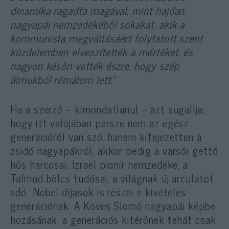
dinamika ragadta magával, mint hajdan
nagyapái nemzedékéből sokakat, akik a
kommunista megváltásáért folytatott szent
küzdelemben elveszítették a mértéket, és
nagyon későn vették észre, hogy szép
álmukból rémálom lett.”
Ha a szerző – kimondatlanul – azt sugallja,
hogy itt valójában persze nem az egész
generációról van szó, hanem kifejezetten a
zsidó nagyapákról, akkor pedig a varsói gettó
hős harcosai, Izrael pionír nemzedéke, a
Talmud bölcs tudósai, a világnak új arculatot
adó Nobel-díjasok is részei e kivételes
generációnak. A Köves Slomó nagyapái képbe
hozásának, a generációs kitérőnek tehát csak