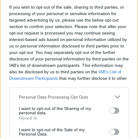
Gadó János a fent elemzett
If you wish to opt-out of the sale, sharing to third parties, or
processing of your personal or sensitive information for
szerencsétlen asszociációs sorral
targeted advertising by us, please use the below opt-out
keretezi felül az eseményt. Ezzel
section to confirm your selection. Please note that after your
elkerüli, hogy érdemben kellejen
opt-out request is processed you may continue seeing
interest-based ads based on personal information utilized by
kitérnie a tényleges tartalomra,
us or personal information disclosed to third parties prior to
ehelyett a Köves Slomó
your opt-out. You may separately opt-out of the further
leszármazási viszonyaival
disclosure of your personal information by third parties on the
IAB’s list of downstream participants. This information may
párhuzamba állított Rajk-perrel
also be disclosed by us to third parties on the
IAB’s List of
és Köves Slomó vélelmezett
Downstream Participants
that may further disclose it to other
third parties.
indítékaival foglalkozik.
Please note that this website/app uses one or more Google
Personal Data Processing Opt Outs
services and may gather and store information including but
not limited to your visit or usage behaviour. You may click to
I want to opt-out of the Sharing of my
A Rajk-per egy politikai célokat kiszolgáló
personal data.
grant or deny consent to Google and its third-party tags to
Opted In
bíróság előtt zajlott, a tétje és kimenetele
use your data for below specified purposes in below Google
halálos ítélet volt, és nem egy felekezeti vita
consent section.
I want to opt-out of the Sale of my
Personal Data.
egymással e tárgyban szabadon vitázó