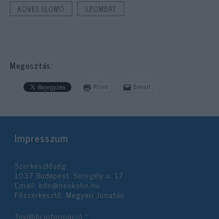
KÖVES SLOMÓ
SZOMBAT
Megosztás:
Print
Email
Impresszum
Szerkesztőség:
1037 Budapest, Seregély u. 17.
Email:
info@neokohn.hu
Főszerkesztő: Megyeri Jonatán
További információ »