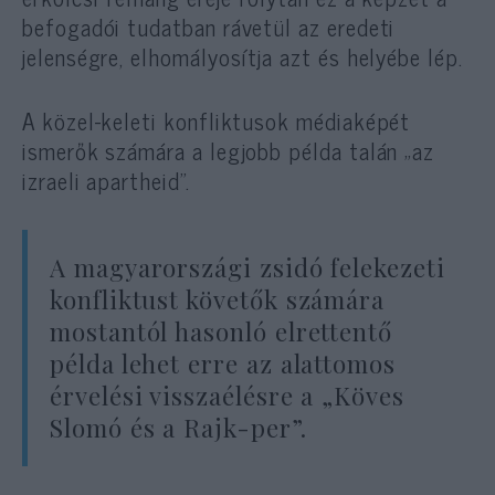
befogadói tudatban rávetül az eredeti
jelenségre, elhomályosítja azt és helyébe lép.
A közel-keleti konfliktusok médiaképét
ismerők számára a legjobb példa talán „az
izraeli apartheid”.
A magyarországi zsidó felekezeti
konfliktust követők számára
mostantól hasonló elrettentő
példa lehet erre az alattomos
érvelési visszaélésre a „Köves
Slomó és a Rajk-per”.