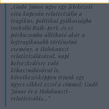
„Gadó János ugye egy felekezeti
vita kapcsán relativizálja a
tragikus, politikai gyilkosságba
torkolló Rajk-pert, és ez
párhuzamba állítható akár a
legtragikusabb történelmi
esemény, a Holokauszt
relativizálásával, napi
helyezkedésre való
kihasználásával is,
következésképpen írjunk egy
ügyes cikket ezzel a címmel: Gadó
János és a Holokauszt-
relativizálás…”