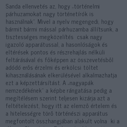
Sanda ellenvetés az, hogy „történelmi
párhuzamokat nagy történetírók is
használnak”. Mivel a nyelv megengedi, hogy
bármit bármi mással párhuzamba állítsunk, a
tisztességes megközelítés csak nagy
igazoló apparátussal, a hasonlóságok és
eltérések pontos és részrehajlás nélküli
feltárásával és főképpen az összevetésből
adódó erős érzelmi és erkölcsi töltet
kihasználásának elkerülésével alkalmazhatja
ezt a képzettársítást. A „nagyapák
nemzedékének” a képbe rángatása pedig a
megítélésem szerint teljesen kizárja azt a
feltételezést, hogy itt az elemző értelem és
a hitelességre törő történészi apparátus
megfontolt összhangjában alakult volna ki a