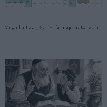
Megjelent az 5787. évi falinaptár, töltse le!