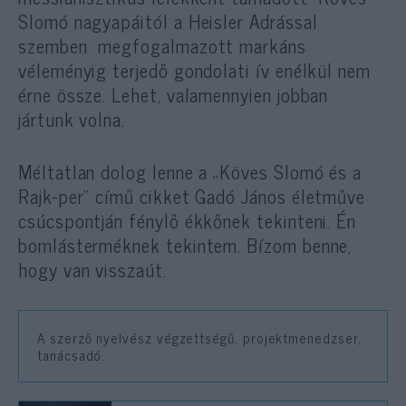
Slomó nagyapáitól a Heisler Adrással
szemben megfogalmazott markáns
véleményig terjedő gondolati ív enélkül nem
érne össze. Lehet, valamennyien jobban
jártunk volna.
Méltatlan dolog lenne a „Köves Slomó és a
Rajk-per” című cikket Gadó János életműve
csúcspontján fénylő ékkőnek tekinteni. Én
bomlásterméknek tekintem. Bízom benne,
hogy van visszaút.
A szerző nyelvész végzettségű, projektmenedzser,
tanácsadó.