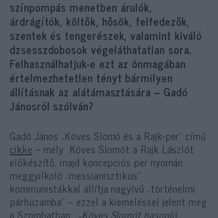
színpompás menetben árulók,
árdrágítók, költők, hősök, felfedezők,
szentek és tengerészek, valamint kiváló
dzsesszdobosok végeláthatatlan sora.
Felhasználhatjuk-e ezt az önmagában
értelmezhetetlen tényt bármilyen
állításnak az alátámasztására – Gadó
Jánosról szólván?
Gadó János „Köves Slomó és a Rajk-per” című
cikke
– mely Köves Slomót a Rajk Lászlót
előkészítő, majd koncepciós per nyomán
meggyilkoló „messianisztikus”
kommunistákkal állítja nagyívű „történelmi
párhuzamba” – ezzel a kiemeléssel jelent meg
a Szombatban:
„Köves Slomót hasonló