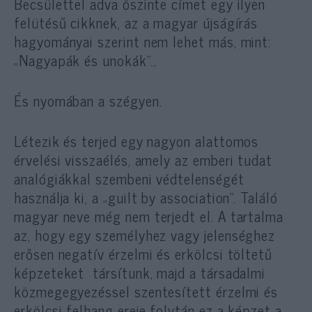
Becsülettel adva őszinte címet egy ilyen
felütésű cikknek, az a magyar újságírás
hagyományai szerint nem lehet más, mint:
„Nagyapák és unokák”…
És nyomában a szégyen.
Létezik és terjed egy nagyon alattomos
érvelési visszaélés, amely az emberi tudat
analógiákkal szembeni védtelenségét
használja ki, a „guilt by association”. Találó
magyar neve még nem terjedt el. A tartalma
az, hogy egy személyhez vagy jelenséghez
erősen negatív érzelmi és erkölcsi töltetű
képzeteket társítunk, majd a társadalmi
közmegegyezéssel szentesített érzelmi és
erkölcsi felhang ereje folytán ez a képzet a