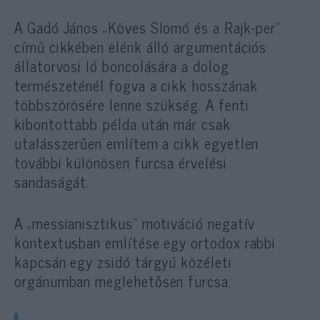
A Gadó János „Köves Slomó és a Rajk-per”
című cikkében elénk álló argumentációs
állatorvosi ló boncolására a dolog
természeténél fogva a cikk hosszának
többszörösére lenne szükség. A fenti
kibontottabb példa után már csak
utalásszerűen említem a cikk egyetlen
további különösen furcsa érvelési
sandaságát.
A „messianisztikus” motiváció negatív
kontextusban említése egy ortodox rabbi
kapcsán egy zsidó tárgyú közéleti
orgánumban meglehetősen furcsa.