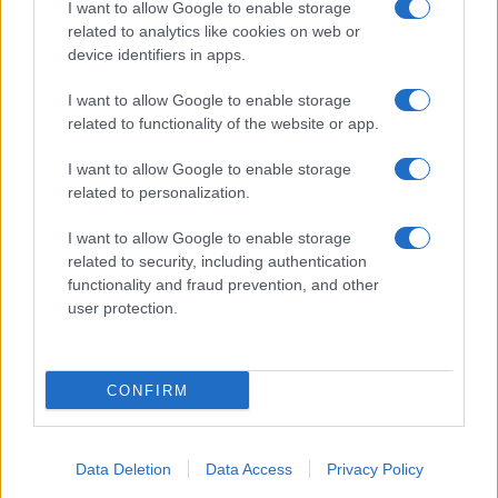
gyilkossággal egy levezetési sorba állítani
I want to allow Google to enable storage
related to analytics like cookies on web or
még a „slippery slope”-nak, azaz csúszós
device identifiers in apps.
lejtőnek nevezett érvelési hibával együtt is. A
„karaktergyilkosság” a politikai konfliktusok
I want to allow Google to enable storage
related to functionality of the website or app.
bárdolatlan, de naponta alkalmazott eszköze
és a legritkább esetben torkollik totális
I want to allow Google to enable storage
diktatúrák politikai gyilkosságaiba.
related to personalization.
I want to allow Google to enable storage
Összességében botrányosnak érzem ezt a
related to security, including authentication
párhuzamba állítást még a nagyapák és
functionality and fraud prevention, and other
user protection.
unokák motívuma nélkül is. Ha Gadó János
alkotói ars poeticáját akarnám követni (kevés
dolgot akarok e tárgyban kevésbé), akkor egy
CONFIRM
másik elrettentő példát is
megfogalmazhatnék:
Data Deletion
Data Access
Privacy Policy