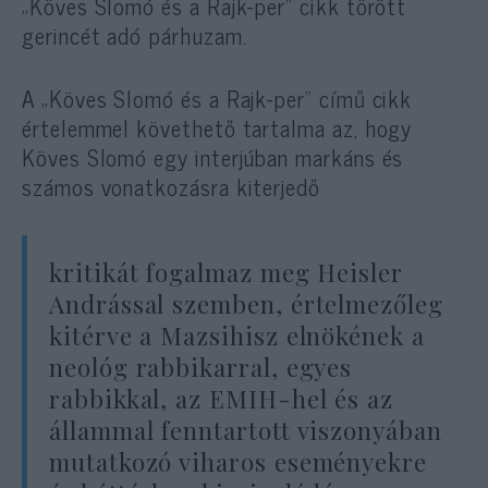
„Köves Slomó és a Rajk-per” cikk törött
gerincét adó párhuzam.
A „Köves Slomó és a Rajk-per” című cikk
értelemmel követhető tartalma az, hogy
Köves Slomó egy interjúban markáns és
számos vonatkozásra kiterjedő
kritikát fogalmaz meg Heisler
Andrással szemben, értelmezőleg
kitérve a Mazsihisz elnökének a
neológ rabbikarral, egyes
rabbikkal, az EMIH-hel és az
állammal fenntartott viszonyában
mutatkozó viharos eseményekre