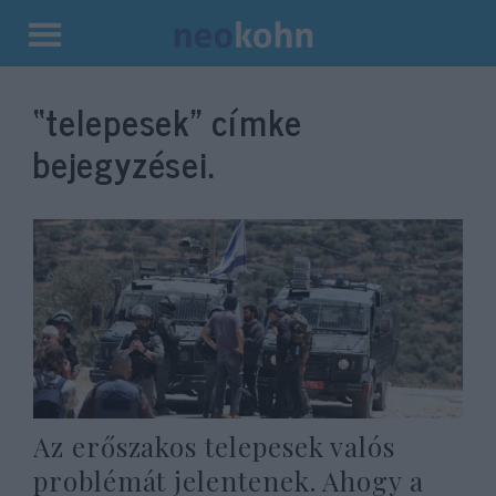
Kilépés
a
“telepesek”
címke
tartalomba
bejegyzései.
Az erőszakos telepesek valós
problémát jelentenek. Ahogy a