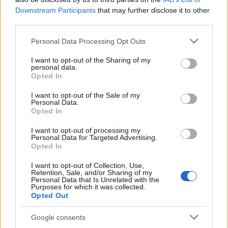
Új megegyezés adhat zöld lámpát
Downstream Participants
that may further disclose it to other
third parties.
Júdea és Szamária egyes
Please note that this website/app uses one or more Google
részeinek annektálásához?
Personal Data Processing Opt Outs
services and may gather and store information including but
not limited to your visit or usage behaviour. You may click to
2020. április 6.
I want to opt-out of the Sharing of my
personal data.
grant or deny consent to Google and its third-party tags to
Opted In
use your data for below specified purposes in below Google
consent section.
I want to opt-out of the Sale of my
Personal Data.
Opted In
I want to opt-out of processing my
Personal Data for Targeted Advertising.
Opted In
I want to opt-out of Collection, Use,
Retention, Sale, and/or Sharing of my
Personal Data that Is Unrelated with the
Purposes for which it was collected.
Opted Out
Miért nem értik az izraeli
Google consents