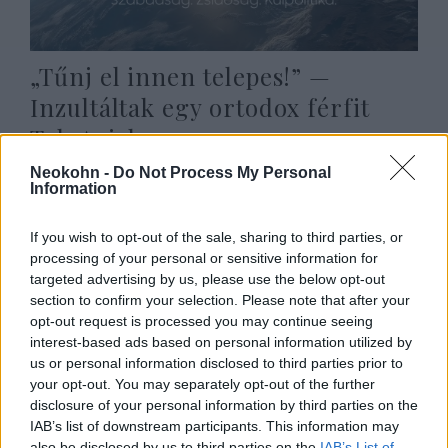
„Tűnj el innen telepes!” —
Inzultáltak egy ortodox férfit
Tel-Avivban
2020. augusztus 31.
Neokohn -
Do Not Process My Personal
Information
If you wish to opt-out of the sale, sharing to third parties, or
processing of your personal or sensitive information for
targeted advertising by us, please use the below opt-out
section to confirm your selection. Please note that after your
opt-out request is processed you may continue seeing
interest-based ads based on personal information utilized by
us or personal information disclosed to third parties prior to
your opt-out. You may separately opt-out of the further
disclosure of your personal information by third parties on the
IAB’s list of downstream participants. This information may
also be disclosed by us to third parties on the
IAB’s List of