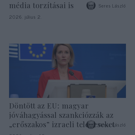
média torzításai is
Seres László
2026. július 2.
Döntött az EU: magyar
jóváhagyással szankciózzák az
„erőszakos” izraeli telepeseket
Seres László