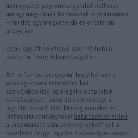
nem egyszer pogromhangulatot keltenek,
amúgy meg izraeli katonáknak is nekimennek
– mindez úgy megvetendő és elítélendő,
ahogy van.
Ezzel együtt véletlenül sem mérhető a
palesztin terror kiterjedtségéhez.
Azt is fontos leszögezni, hogy bár van a
jelenlegi izraeli kabinetben két
szélsőjobboldali, az illegális outpostok
szélsőségeseit bátorító kormánytag, a
legtöbb vezető, élén Herzog elnökkel és
Netanjahu kormányfővel
határozottan elítéli
a „nacionalista bűncselekményeket”, azt a
kísérletet, hogy „egy kis szélsőséges csoport