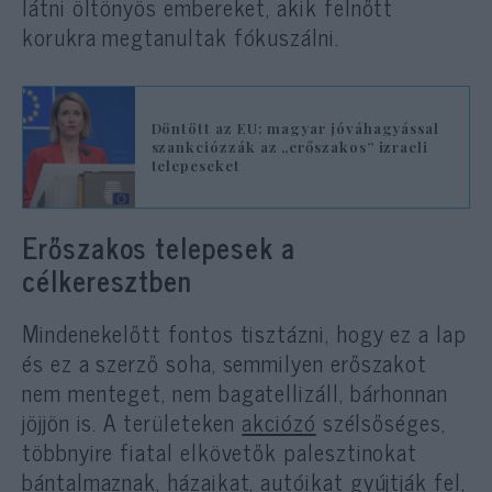
látni öltönyös embereket, akik felnőtt
korukra megtanultak fókuszálni.
Döntött az EU: magyar jóváhagyással
szankciózzák az „erőszakos” izraeli
telepeseket
Erőszakos telepesek a
célkeresztben
Mindenekelőtt fontos tisztázni, hogy ez a lap
és ez a szerző soha, semmilyen erőszakot
nem menteget, nem bagatellizáll, bárhonnan
jöjjön is. A területeken
akciózó
szélsőséges,
többnyire fiatal elkövetők palesztinokat
bántalmaznak, házaikat, autóikat gyújtják fel,