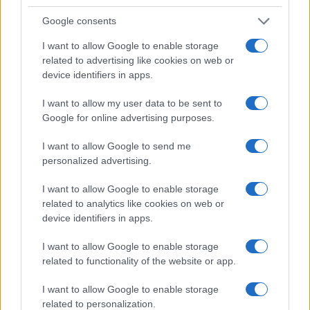
megoldást” életben tartani.
Google consents
I want to allow Google to enable storage
related to advertising like cookies on web or
A számok és azok eltorzított médiatálalása
device identifiers in apps.
azonban igencsak árulkodó. Nézzük először,
hány tettesről beszélhetünk? A hadsereg és a
I want to allow my user data to be sent to
Shin Bet titkosszolgálat
becslése
szerint
Google for online advertising purposes.
nem több, mint kb. 300 zsidó szélsőséges
I want to allow Google to send me
vesz részt az erőszakos támadásokban, akik
personalized advertising.
közül 70-et (!) tartanak a legsúlyosabb
I want to allow Google to enable storage
támadások mögött álló „kemény magnak”.
related to analytics like cookies on web or
device identifiers in apps.
I want to allow Google to enable storage
Egy új francia tankönyv szerint „zsidó
related to functionality of the website or app.
telepeseket” mészároltak le október 7-
én
I want to allow Google to enable storage
related to personalization.