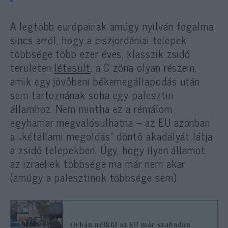
A legtöbb európainak amúgy nyilván fogalma
sincs arról, hogy a ciszjordániai telepek
többsége több ezer éves, klasszik zsidó
területen
létesült
, a C zóna olyan részein,
amik egy jövőbeni békemegállapodás után
sem tartoznának soha egy palesztin
államhoz. Nem mintha ez a rémálom
egyhamar megvalósulhatna – az EU azonban
a „kétállami megoldás” döntő akadályát látja
a zsidó telepekben. Úgy, hogy ilyen államot
az izraeliek többsége ma már nem akar
(amúgy a palesztinok többsége sem).
Orbán nélkül az EU már szabadon