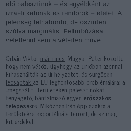
élő palesztinok – és egyébként az
izraeli katonák és rendőrök – életét. A
jelenség felháborító, de őszintén
szólva marginális. Felturbózása
véletlenül sem a véletlen műve.
Orbán Viktor
már nincs
, Magyar Péter közölte,
hogy nem vétóz, úgyhogy az unióban azonnal
kihasználták az új helyzetet, és sürgősen
lecsaptak
az EU legfontosabb problémájára: a
„megszállt” területeken palesztinokat
fenyegető, bántalmazó egyes
erőszakos
telepesek
re. Miközben Irán épp ezekre a
területekre
exportálná
a terrort, de az meg
kit érdekel.