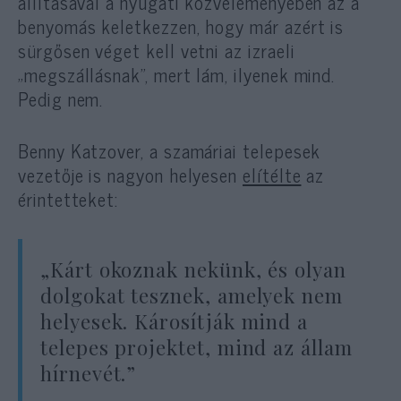
állításával a nyugati közvéleményében az a
benyomás keletkezzen, hogy már azért is
sürgősen véget kell vetni az izraeli
„megszállásnak”, mert lám, ilyenek mind.
Pedig nem.
Benny Katzover, a szamáriai telepesek
vezetője is nagyon helyesen
elítélte
az
érintetteket:
„Kárt okoznak nekünk, és olyan
dolgokat tesznek, amelyek nem
helyesek. Károsítják mind a
telepes projektet, mind az állam
hírnevét.”