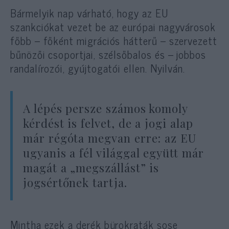
Bármelyik nap várható, hogy az EU
szankciókat vezet be az európai nagyvárosok
főbb – főként migrációs hátterű – szervezett
bűnözői csoportjai, szélsőbalos és – jobbos
randalírozói, gyújtogatói ellen. Nyilván.
A lépés persze számos komoly
kérdést is felvet, de a jogi alap
már régóta megvan erre: az EU
ugyanis a fél világgal együtt már
magát a „megszállást” is
jogsértőnek tartja.
Mintha ezek a derék bürokraták sose