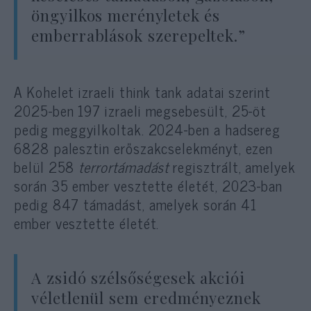
öngyilkos merényletek és
emberrablások szerepeltek.”
A Kohelet izraeli think tank adatai szerint
2025-ben 197 izraeli megsebesült, 25-öt
pedig meggyilkoltak. 2024-ben a hadsereg
6828 palesztin erőszakcselekményt, ezen
belül 258
terrortámadást
regisztrált, amelyek
során 35 ember vesztette életét, 2023-ban
pedig 847 támadást, amelyek során 41
ember vesztette életét.
A zsidó szélsőségesek akciói
véletlenül sem eredményeznek