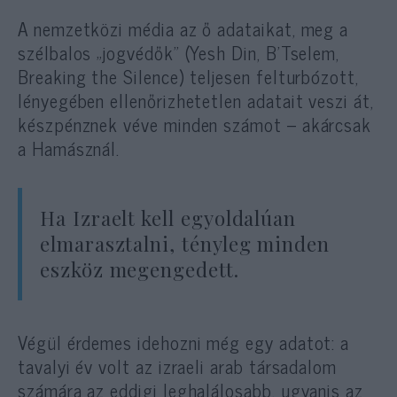
A nemzetközi média az ő adataikat, meg a
szélbalos „jogvédők” (Yesh Din, B’Tselem,
Breaking the Silence) teljesen felturbózott,
lényegében ellenőrizhetetlen adatait veszi át,
készpénznek véve minden számot – akárcsak
a Hamásznál.
Ha Izraelt kell egyoldalúan
elmarasztalni, tényleg minden
eszköz megengedett.
Végül érdemes idehozni még egy adatot: a
tavalyi év volt az izraeli arab társadalom
számára az eddigi leghalálosabb, ugyanis az