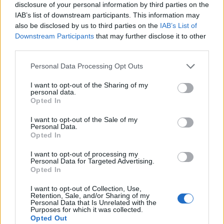
disclosure of your personal information by third parties on the
telepek mellett az illegális, sajnálatos módon
IAB’s list of downstream participants. This information may
túl sokszor megtűrt előörsök (outposts)
also be disclosed by us to third parties on the
IAB’s List of
között vannak a valóban problémásak, ott
Downstream Participants
that may further disclose it to other
élnek például a „hegyek fiataljai” (Noar
third parties.
HaGvaot), akik néha átvonulnak a szomszéd
Please note that this website/app uses one or more Google
Personal Data Processing Opt Outs
falvakba arabokat terrorizálni. Annak viszont,
services and may gather and store information including but
not limited to your visit or usage behaviour. You may click to
I want to opt-out of the Sharing of my
hogy Nyugaton
őket állítják be
fő
personal data.
grant or deny consent to Google and its third-party tags to
veszélyforrásnak, kettős célja van:
Opted In
use your data for below specified purposes in below Google
consent section.
I want to opt-out of the Sale of my
Personal Data.
Opted In
egyrészt a teljes telepes
I want to opt-out of processing my
mozgalmat delegitimálni, tehát
Personal Data for Targeted Advertising.
Opted In
magát a ciszjordániai zsidó
jelenlétet megkérdőjelezni,
I want to opt-out of Collection, Use,
Retention, Sale, and/or Sharing of my
másrészt az ostoba és lejárt
Personal Data that Is Unrelated with the
Purposes for which it was collected.
szavatosságú „kétállami
Opted Out