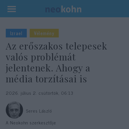
Kilépés
a
tartalomba
Izrael
Vélemény
Az erőszakos telepesek
valós problémát
jelentenek. Ahogy a
média torzításai is
2026. július 2. csütörtök, 06:13
Seres László
A Neokohn szerkesztője