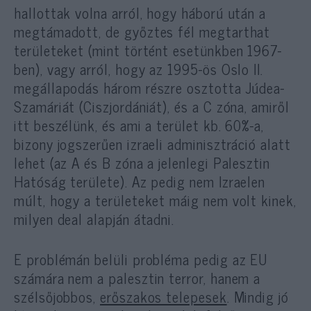
hallottak volna arról, hogy háború után a
megtámadott, de győztes fél megtarthat
területeket (mint történt esetünkben 1967-
ben), vagy arról, hogy az 1995-ös Oslo II.
megállapodás három részre osztotta Júdea-
Szamáriát (Ciszjordániát), és a C zóna, amiről
itt beszélünk, és ami a terület kb. 60%-a,
bizony jogszerűen izraeli adminisztráció alatt
lehet (az A és B zóna a jelenlegi Palesztin
Hatóság területe). Az pedig nem Izraelen
múlt, hogy a területeket máig nem volt kinek,
milyen deal alapján átadni.
E problémán belüli probléma pedig az EU
számára nem a palesztin terror, hanem a
szélsőjobbos,
erőszakos telepesek
. Mindig jó