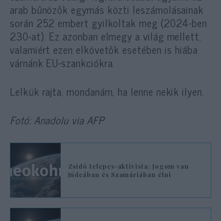
arab bűnözők egymás közti leszámolásainak
során 252 embert gyilkoltak meg (2024-ben
230-at). Ez azonban elmegy a világ mellett,
valamiért ezen elkövetők esetében is hiába
várnánk EU-szankciókra.
Lelkük rajta, mondanám, ha lenne nekik ilyen.
Fotó: Anadolu via AFP
Zsidó telepes-aktivista: Jogom van
Júdeában és Szamáriában élni