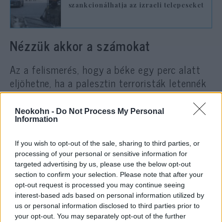
szankcionálhatja az izraeli telepeseket
Nézzük akkor a számokat
Az a felismerés, hogy a béke egy perc alatt
eljöhetne, ha a palesztin terroristák letennék
a fegyvert, és elfogadnák Izrael a) puszta
létét, b) zsidó állam mivoltát, már el sem jut
Neokohn -
Do Not Process My Personal
a felvilágosult európai fejekbe. Az okok és
Information
következmények, tehát az objektív,
If you wish to opt-out of the sale, sharing to third parties, or
megismerhető tények teljes félresöprésével
processing of your personal or sensitive information for
fenntartják a törvénytelen izraeli megszállás
targeted advertising by us, please use the below opt-out
legendáját, és ehhez a mítoszhoz kell a
section to confirm your selection. Please note that after your
opt-out request is processed you may continue seeing
telepesek terrorizmusa.
interest-based ads based on personal information utilized by
us or personal information disclosed to third parties prior to
A legális és legitim júdea-szamáriai zsidó
your opt-out. You may separately opt-out of the further