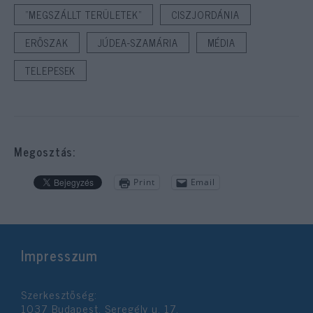
"MEGSZÁLLT TERÜLETEK"
CISZJORDÁNIA
ERŐSZAK
JÚDEA-SZAMÁRIA
MÉDIA
TELEPESEK
Megosztás:
Print
Email
Impresszum
Szerkesztőség:
1037 Budapest, Seregély u. 17.