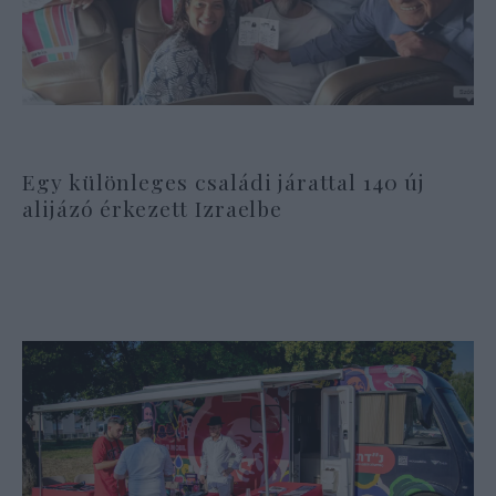
Egy különleges családi járattal 140 új
alijázó érkezett Izraelbe