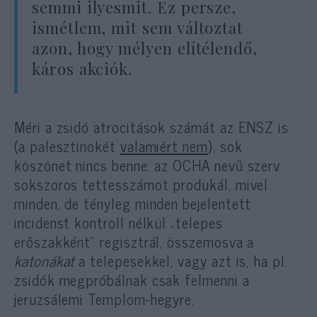
semmi ilyesmit. Ez persze,
ismétlem, mit sem változtat
azon, hogy mélyen elítélendő,
káros akciók.
Méri a zsidó atrocitások számát az ENSZ is
(a palesztinokét
valamiért nem
), sok
köszönet nincs benne: az OCHA nevű szerv
sokszoros tettesszámot produkál, mivel
minden, de tényleg minden bejelentett
incidenst kontroll nélkül „telepes
erőszakként” regisztrál, összemosva a
katonákat
a telepesekkel, vagy azt is, ha pl.
zsidók megpróbálnak csak felmenni a
jeruzsálemi Templom-hegyre.