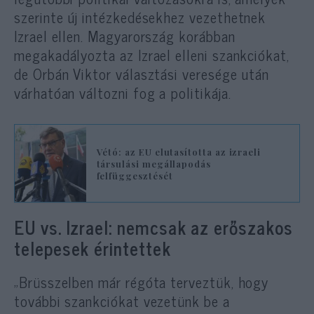
szerinte új intézkedésekhez vezethetnek
Izrael ellen. Magyarország korábban
megakadályozta az Izrael elleni szankciókat,
de Orbán Viktor választási veresége után
várhatóan változni fog a politikája.
Vétó: az EU elutasította az izraeli
társulási megállapodás
felfüggesztését
EU vs. Izrael: nemcsak az erőszakos
telepesek érintettek
„Brüsszelben már régóta terveztük, hogy
további szankciókat vezetünk be a