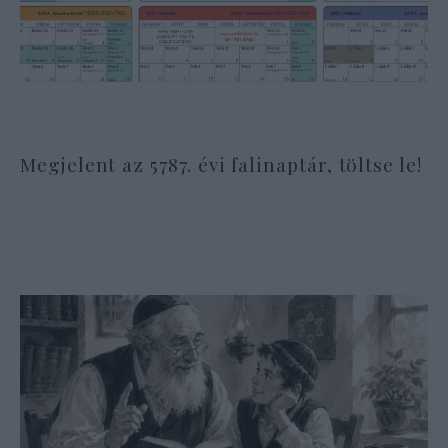
Megjelent az 5787. évi falinaptár, töltse le!