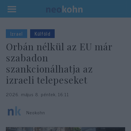
Kilépés
a
tartalomba
Izrael
Külföld
Orbán nélkül az EU már
szabadon
szankcionálhatja az
izraeli telepeseket
2026. május 8. péntek, 16:11
Neokohn