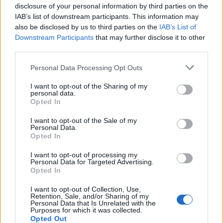
elő, hogy magát a zsidó jelenlétet
disclosure of your personal information by third parties on the
IAB’s list of downstream participants. This information may
megkérdőjelezzék Ciszjordániában.
also be disclosed by us to third parties on the
IAB’s List of
Downstream Participants
that may further disclose it to other
third parties.
Please note that this website/app uses one or more Google
Personal Data Processing Opt Outs
Az EU újraértékelheti Izraellel kötött
services and may gather and store information including but
társulási megállapodását
not limited to your visit or usage behaviour. You may click to
I want to opt-out of the Sharing of my
personal data.
grant or deny consent to Google and its third-party tags to
Opted In
use your data for below specified purposes in below Google
Mindent megtesznek a zsidó telepek
consent section.
I want to opt-out of the Sale of my
ellen
Personal Data.
Opted In
Az EU izraeli nagykövete hangsúlyozta, hogy
I want to opt-out of processing my
Personal Data for Targeted Advertising.
az EU számára a telepek kérdése „vörös
Opted In
vonal”, és az unió „minden tőle telhetőt”
meg
I want to opt-out of Collection, Use,
fog tenni
a zsidó telepek terjeszkedésének
Retention, Sale, and/or Sharing of my
Personal Data that Is Unrelated with the
megállítására, ami további szankciókat is
Purposes for which it was collected.
Opted Out