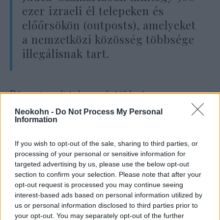
ezer izraeli él telepeken és
előőrsökön (outposts), amelyeket
a nemzetközi közösség többsége
illegálisnak tart.
Bár az izraeli telepesek többsége nem vesz
részt erőszakos cselekményekben, egy kicsi,
Neokohn -
Do Not Process My Personal
de militáns szélsőséges csoportot hoznak
Information
összefüggésbe a palesztinok ellen elkövetett
támadások egyre
növekvő számával
. Ezeket
If you wish to opt-out of the sale, sharing to third parties, or
processing of your personal or sensitive information for
Jeruzsálem rendre elítéli, ám visszatérő
targeted advertising by us, please use the below opt-out
bírálat Izraellel szemben, hogy az
section to confirm your selection. Please note that after your
elkövetőket ritkán állítják bíróság elé.
opt-out request is processed you may continue seeing
interest-based ads based on personal information utilized by
us or personal information disclosed to third parties prior to
Sokan azonban ezeket az eseteket rángatják
your opt-out. You may separately opt-out of the further