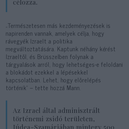
célozza.
„Természetesen más kezdeményezések is
napirenden vannak, amelyek célja, hogy
rávegyék Izraelt a politika
megváltoztatására. Kaptunk néhány kérést
Izraeltől, és Brüsszelben folynak a
tárgyalások arról, hogy lehetséges-e feloldani
a blokádot ezekkel a lépésekkel
kapcsolatban. Lehet, hogy előrelépés
történik” – tette hozzá Mann.
Az Izrael által adminisztrált
történemi zsidó területen,
Júdea-Szamáriában mintegy 500