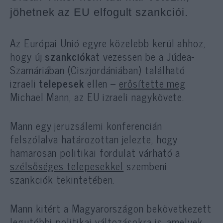
jöhetnek az EU elfogult szankciói.
Az Európai Unió egyre közelebb kerül ahhoz,
hogy új
szankciók
at vezessen be a Júdea-
Szamáriában (Ciszjordániában) található
izraeli
telepesek
ellen –
erősítette meg
Michael Mann, az EU izraeli nagykövete.
Mann egy jeruzsálemi konferencián
felszólalva határozottan jelezte, hogy
hamarosan politikai fordulat várható a
szélsőséges telepesekkel
szembeni
szankciók tekintetében.
Mann kitért a Magyarországon bekövetkezett
legutóbbi politikai változásokra is, amelyek