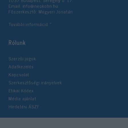
1037 Budapest, Seregély u. 17.
Email:
info@neokohn.hu
Főszerkesztő: Megyeri Jonatán
További információ »
Rólunk
Szerzői jogok
Adatkezelés
Kapcsolat
Szerkesztőségi irányelvek
Etikai Kódex
Média ajánlat
Hirdetési ÁSZF
©2026 Neokohn