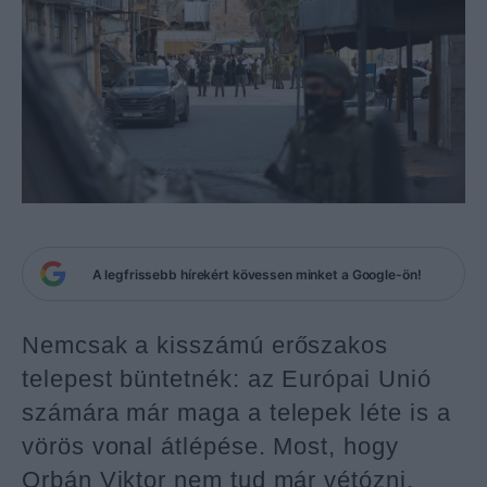
A legfrissebb hírekért kövessen minket a Google-ön!
Nemcsak a kisszámú erőszakos
telepest büntetnék: az Európai Unió
számára már maga a telepek léte is a
vörös vonal átlépése. Most, hogy
Orbán Viktor nem tud már vétózni,