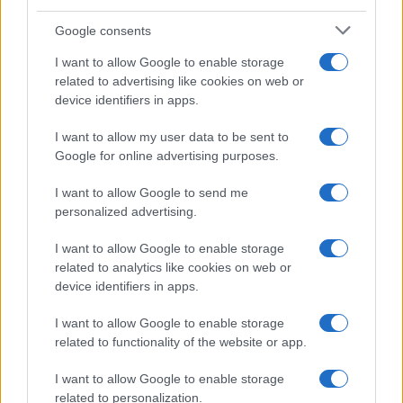
magában foglalhat – írja a The Jerusalem
Post.
Google consents
I want to allow Google to enable storage
A részletekkel tisztában lévő egyik magas
related to advertising like cookies on web or
rangú európai tisztviselő az izraeli N12
device identifiers in apps.
csatprnának elmondta: „Egyre valószínűbbnek
I want to allow my user data to be sent to
tűnik, hogy hamarosan szankciókat vezetnek
Google for online advertising purposes.
be a telepek ellen,
I want to allow Google to send me
personalized advertising.
különösen most, hogy a magyar
I want to allow Google to enable storage
vétó megszűnt, és az egész
related to analytics like cookies on web or
device identifiers in apps.
kontinensen változás
tapasztalható a közhangulatban.
I want to allow Google to enable storage
related to functionality of the website or app.
Európának egyre inkább elege
van a Ciszjordániában kialakult
I want to allow Google to enable storage
helyzetből, és egyértelmű
related to personalization.