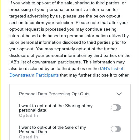
If you wish to opt-out of the sale, sharing to third parties, or
processing of your personal or sensitive information for
targeted advertising by us, please use the below opt-out
section to confirm your selection. Please note that after your
opt-out request is processed you may continue seeing
Hivatalos: Schmidt Mária nélkül
interest-based ads based on personal information utilized by
épül meg a Sorsok Háza
us or personal information disclosed to third parties prior to
your opt-out. You may separately opt-out of the further
2019. június 20.
disclosure of your personal information by third parties on the
IAB’s list of downstream participants. This information may
also be disclosed by us to third parties on the
IAB’s List of
Downstream Participants
that may further disclose it to other
third parties.
Please note that this website/app uses one or more Google
Personal Data Processing Opt Outs
services and may gather and store information including but
not limited to your visit or usage behaviour. You may click to
I want to opt-out of the Sharing of my
personal data.
grant or deny consent to Google and its third-party tags to
Opted In
use your data for below specified purposes in below Google
consent section.
I want to opt-out of the Sale of my
Personal Data.
Opted In