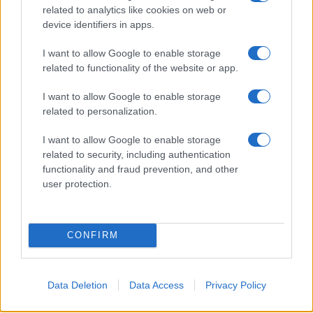
related to analytics like cookies on web or
device identifiers in apps.
I want to allow Google to enable storage
related to functionality of the website or app.
I want to allow Google to enable storage
related to personalization.
I want to allow Google to enable storage
related to security, including authentication
functionality and fraud prevention, and other
user protection.
Köves Slomó: Schmidt Mária
nem vesz részt a Sorsok Háza
koncepciójában
CONFIRM
2019. június 5.
Data Deletion
Data Access
Privacy Policy