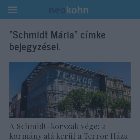
Kilépés
a
“Schmidt Mária”
címke
tartalomba
bejegyzései.
A Schmidt-korszak vége: a
kormány alá kerül a Terror Háza