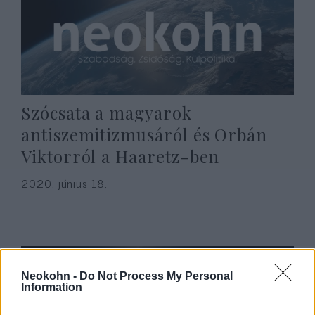
Szócsata a magyarok
antiszemitizmusáról és Orbán
Viktorról a Haaretz-ben
2020. június 18.
Neokohn -
Do Not Process My Personal
Information