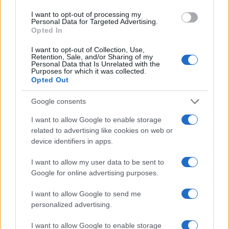
Létezik-e zsidó viselkedésmód?
I want to opt-out of processing my
Personal Data for Targeted Advertising.
2019. június 18.
Opted In
I want to opt-out of Collection, Use,
Retention, Sale, and/or Sharing of my
Personal Data that Is Unrelated with the
Purposes for which it was collected.
Opted Out
Google consents
I want to allow Google to enable storage
related to advertising like cookies on web or
device identifiers in apps.
I want to allow my user data to be sent to
Google for online advertising purposes.
Köves Slomó a Sorsok Házáról:
I want to allow Google to send me
nem Schmidt a kulcskérdés
personalized advertising.
2019. június 7.
I want to allow Google to enable storage