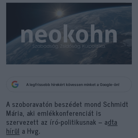
A legfrissebb hírekért kövessen minket a Google-ön!
A szoboravatón beszédet mond Schmidt
Mária, aki emlékkonferenciát is
szervezett az író-politikusnak – a
dta
hírül
a Hvg.