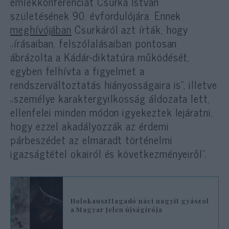
emlékkonferenciát Csurka István
születésének 90. évfordulójára. Ennek
meghívójában
Csurkáról azt írták, hogy
„írásaiban, felszólalásaiban pontosan
ábrázolta a Kádár-diktatúra működését,
egyben felhívta a figyelmet a
rendszerváltoztatás hiányosságaira is”, illetve
„személye karaktergyilkosság áldozata lett,
ellenfelei minden módon igyekeztek lejáratni,
hogy ezzel akadályozzák az érdemi
párbeszédet az elmaradt történelmi
igazságtétel okairól és következményeiről”.
Holokauszttagadó náci nagyit gyászol
a Magyar Jelen újságírója