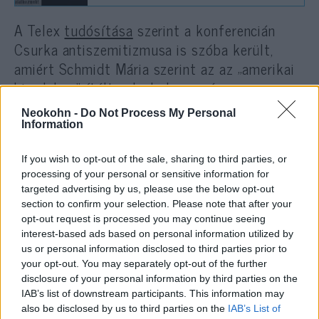
A Telex
tudósítása
szerint a konferencián
Csurka antiszemitizmusa is szóba került,
amiért Schmidt Mária szerint az az „amerikai
birodalom” ítélte el, ahol ma már
„kontextusfüggő az antiszemitizmus”. A
Neokohn -
Do Not Process My Personal
portál emlékeztet: Orbán Viktor 1992-ben
Information
még elhatárolódott Csurkától, aki a
kormányzó MDF alelnökeként jelentette meg
If you wish to opt-out of the sale, sharing to third parties, or
processing of your personal or sensitive information for
Néhány gondolat című eszméjét, amelyben
targeted advertising by us, please use the below opt-out
egyebek mellett arról értekezett, hogy Kádár
section to confirm your selection. Please note that after your
idején „a zsidóságnak szava volt, nyílt vagy
opt-out request is processed you may continue seeing
interest-based ads based on personal information utilized by
rejtett befolyása, ahol meghatározó elem
us or personal information disclosed to third parties prior to
lehetett”. Kövér László pedig náci
your opt-out. You may separately opt-out of the further
szelleműnek nevezte a tanulmányt, és Antall
disclosure of your personal information by third parties on the
Józsefet támadta, amiért nem határolódott el
IAB’s list of downstream participants. This information may
also be disclosed by us to third parties on the
IAB’s List of
tőle.