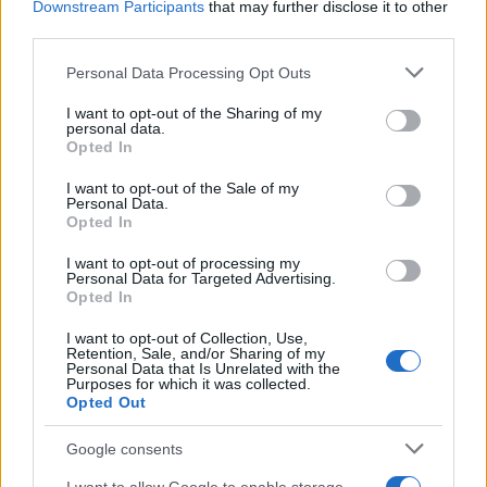
Downstream Participants
that may further disclose it to other
third parties.
Please note that this website/app uses one or more Google
Personal Data Processing Opt Outs
Csurka később sem riadt vissza a
services and may gather and store information including but
zsidóságról szóló összeesküvés-
not limited to your visit or usage behaviour. You may click to
I want to opt-out of the Sharing of my
personal data.
grant or deny consent to Google and its third-party tags to
elméletek hangoztatásától, a
Opted In
use your data for below specified purposes in below Google
szerdai konferencián azonban
consent section.
I want to opt-out of the Sale of my
Personal Data.
arról beszéltek az előadók, hogy
Opted In
mások bélyegezték őt
I want to opt-out of processing my
antiszemitának.
Personal Data for Targeted Advertising.
Opted In
I want to opt-out of Collection, Use,
Retention, Sale, and/or Sharing of my
Personal Data that Is Unrelated with the
Purposes for which it was collected.
Netanjahu: Magyarország kiáll az
Opted Out
igazság mellett
Google consents