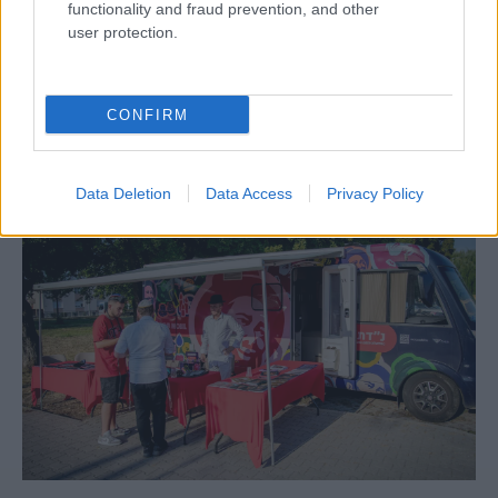
functionality and fraud prevention, and other
user protection.
Egy különleges családi járattal 140 új
alijázó érkezett Izraelbe
CONFIRM
Data Deletion
Data Access
Privacy Policy