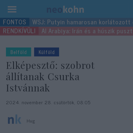
Kilépés
WSJ: Putyin hamarosan korlátozott
a
Al Arabiya: Irán és a húszik pus
tartalomba
Belföld
Külföld
Elképesztő: szobrot
állítanak Csurka
Istvánnak
2024. november 28. csütörtök, 08:05
Hvg