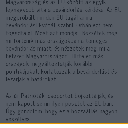
Magyarország és az EU között az egyik
legnagyobb vita a bevándorlás kérdése. Az EU
megpróbált minden EU-tagállamra
bevándorlási kvótát szabni. Orbán ezt nem
fogadta el. Most azt mondja: ‘Nézzétek meg,
mi történik más országokban a tömeges
bevándorlás miatt, és nézzétek meg, mi a
helyzet Magyarországon’. Hirtelen más
országok megváltoztatják korábbi
politikájukat, korlátozzák a bevándorlást és
lezárják a határokat.
Az új ‘Patrióták’ csoportot bojkottálják, és
nem kapott semmilyen posztot az EU-ban.
Úgy gondolom, hogy ez a hozzáállás nagyon
veszélyes.