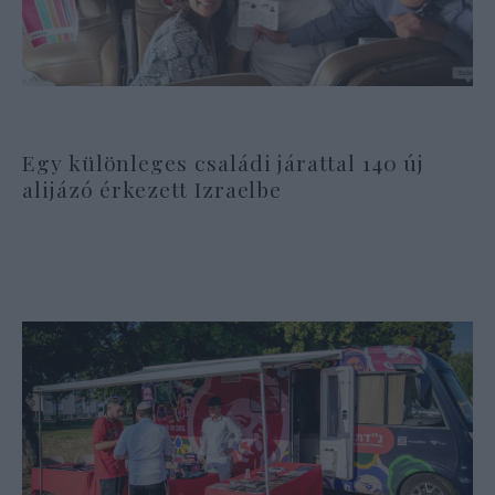
Egy különleges családi járattal 140 új
alijázó érkezett Izraelbe