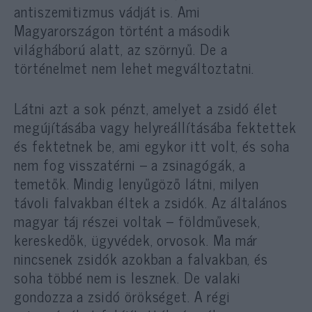
antiszemitizmus vádját is. Ami
Magyarországon történt a második
világháború alatt, az szörnyű. De a
történelmet nem lehet megváltoztatni.
Látni azt a sok pénzt, amelyet a zsidó élet
megújításába vagy helyreállításába fektettek
és fektetnek be, ami egykor itt volt, és soha
nem fog visszatérni – a zsinagógák, a
temetők. Mindig lenyűgöző látni, milyen
távoli falvakban éltek a zsidók. Az általános
magyar táj részei voltak – földművesek,
kereskedők, ügyvédek, orvosok. Ma már
nincsenek zsidók azokban a falvakban, és
soha többé nem is lesznek. De valaki
gondozza a zsidó örökséget. A régi