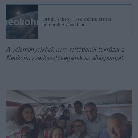
Orbán Viktor: Osztozunk Izrael
népének gyászában
A véleménycikkek nem feltétlenül tükrözik a
Neokohn szerkesztőségének az álláspontját.