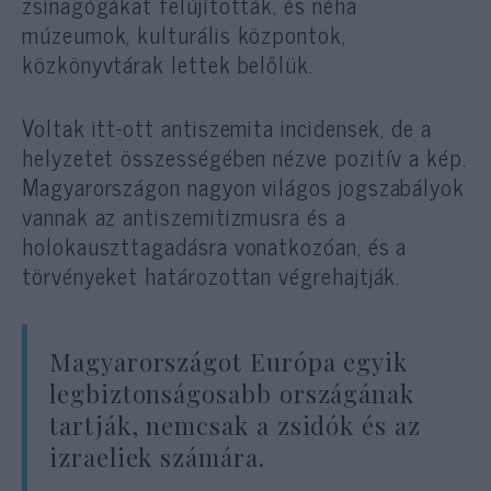
zsinagógákat felújították, és néha
múzeumok, kulturális központok,
közkönyvtárak lettek belőlük.
Voltak itt-ott antiszemita incidensek, de a
helyzetet összességében nézve pozitív a kép.
Magyarországon nagyon világos jogszabályok
vannak az antiszemitizmusra és a
holokauszttagadásra vonatkozóan, és a
törvényeket határozottan végrehajtják.
Magyarországot Európa egyik
legbiztonságosabb országának
tartják, nemcsak a zsidók és az
izraeliek számára.