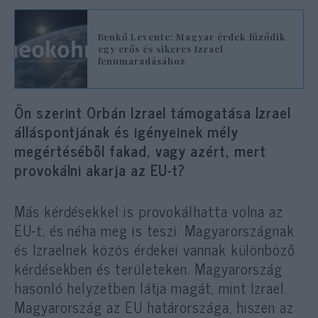
Benkő Levente: Magyar érdek fűződik
egy erős és sikeres Izrael
fennmaradásához
Ön szerint Orbán Izrael támogatása Izrael
álláspontjának és igényeinek mély
megértéséből fakad, vagy azért, mert
provokálni akarja az EU-t?
Más kérdésekkel is provokálhatta volna az
EU-t, és néha meg is teszi. Magyarországnak
és Izraelnek közös érdekei vannak különböző
kérdésekben és területeken. Magyarország
hasonló helyzetben látja magát, mint Izrael.
Magyarország az EU határországa, hiszen az