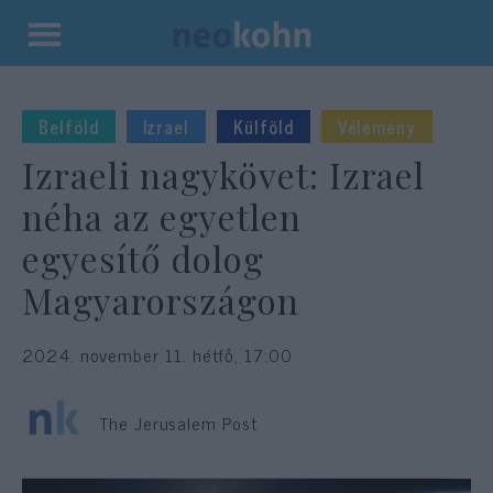
Kilépés
a
tartalomba
Belföld
Izrael
Külföld
Vélemény
Izraeli nagykövet: Izrael
néha az egyetlen
egyesítő dolog
Magyarországon
2024. november 11. hétfő, 17:00
The Jerusalem Post