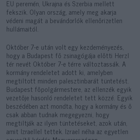
EU peremén, Ukrajna és Szerbia mellett
fekszik. Olyan ország, amely meg akarja
védeni magát a bevándorlók ellenőrizetlen
hullámaitól.
Október 7-e után volt egy kezdeményezés,
hogy a Budapest fő zsinagógája előtti Herzl
tér nevét Október 7-e térre változtassák. A
kormány rendeletet adott ki, amelyben
megtiltott minden palesztinbarát tüntetést.
Budapest főpolgármestere, az ellenzék egyik
vezetője hasonló rendeletet tett közzé. Egyik
beszédében azt mondta, hogy a kormány és ő
csak abban tudnak megegyezni, hogy
megtiltják az ilyen tüntetéseket, azok után,
amit Izraellel tettek. Izrael néha az egyetlen
egyesítő kérdés Magyarországon.