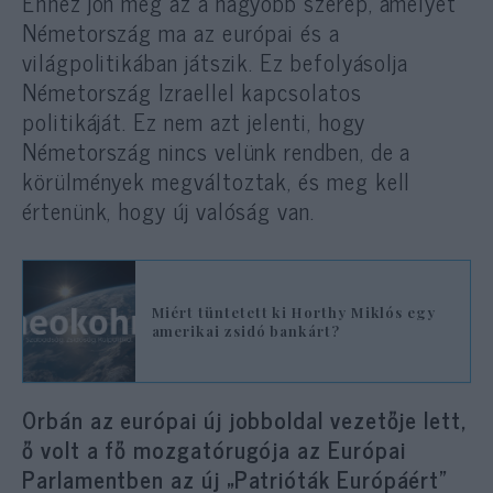
Ehhez jön még az a nagyobb szerep, amelyet
Németország ma az európai és a
világpolitikában játszik. Ez befolyásolja
Németország Izraellel kapcsolatos
politikáját. Ez nem azt jelenti, hogy
Németország nincs velünk rendben, de a
körülmények megváltoztak, és meg kell
értenünk, hogy új valóság van.
Miért tüntetett ki Horthy Miklós egy
amerikai zsidó bankárt?
Orbán az európai új jobboldal vezetője lett,
ő volt a fő mozgatórugója az Európai
Parlamentben az új „Patrióták Európáért”