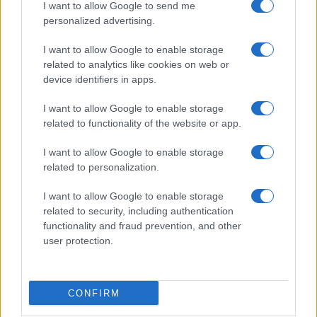
I want to allow Google to send me
personalized advertising.
Elég példa van arra, hogy az EU nagyobb
I want to allow Google to enable storage
tagjai a saját érdekeik és nem az uniós
related to analytics like cookies on web or
intézmények döntései szerint cselekszenek,
device identifiers in apps.
majd megpróbálják a kis államokat arra
I want to allow Google to enable storage
kényszeríteni, amit ők maguk nem tesznek
related to functionality of the website or app.
meg.
I want to allow Google to enable storage
related to personalization.
A helyzet nem tökéletes, de
I want to allow Google to enable storage
tényleg nem hiszem, hogy az EU
related to security, including authentication
functionality and fraud prevention, and other
szerepe véget ért volna.
user protection.
Háború tör ki Ukrajnában, a világ egyik
CONFIRM
legnagyobb búzaszállítójában. A háború miatt