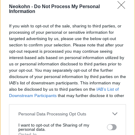
Neokohn -
Do Not Process My Personal
Information
Ez egy kétélű kard, és azok, akik
eddig nem értették meg, jobb, ha
If you wish to opt-out of the sale, sharing to third parties, or
elkezdik megérteni.
processing of your personal or sensitive information for
targeted advertising by us, please use the below opt-out
section to confirm your selection. Please note that after your
opt-out request is processed you may continue seeing
Ha egyszer precedenst teremtesz, holnap
interest-based ads based on personal information utilized by
lehet, hogy te leszel az áldozata. Az EU
us or personal information disclosed to third parties prior to
korlátozott demokrácia? Voltam nagykövet
your opt-out. You may separately opt-out of the further
disclosure of your personal information by third parties on the
az EU-ban, és nem hiszem, hogy a büntetés a
IAB’s list of downstream participants. This information may
helyes magatartás. Az EU a legjobb dolog,
also be disclosed by us to third parties on the
IAB’s List of
ami a második világháború óta történt
Downstream Participants
that may further disclose it to other
third parties.
Európával.
Please note that this website/app uses one or more Google
Personal Data Processing Opt Outs
services and may gather and store information including but
not limited to your visit or usage behaviour. You may click to
I want to opt-out of the Sharing of my
personal data.
grant or deny consent to Google and its third-party tags to
TEV-felmérés: a magyar társadalom
Opted In