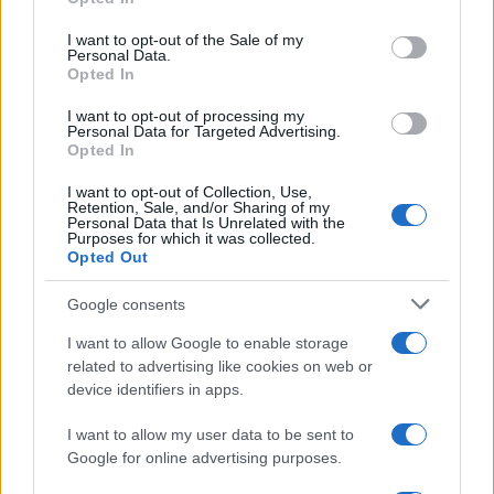
use your data for below specified purposes in below Google
egynegyede erősen antiszemita
consent section.
I want to opt-out of the Sale of my
Personal Data.
Opted In
Egyesek szerint az EU történelmi
I want to opt-out of processing my
szerepének végére ért, tekintettel
Personal Data for Targeted Advertising.
mindazokra a problémákra, amelyekkel
Opted In
napjainkban szembe kell néznie, beleértve a
I want to opt-out of Collection, Use,
Retention, Sale, and/or Sharing of my
növekvő nacionalizmust, a tömeges
Personal Data that Is Unrelated with the
Purposes for which it was collected.
bevándorlást és az ukrajnai háborút. Ön
Opted Out
egyetért ezzel?
Google consents
Van egy koncepcionális probléma Európában:
I want to allow Google to enable storage
az EU-nak Európai Egyesült Államokká kell-e
related to advertising like cookies on web or
device identifiers in apps.
válnia? Régen sokan támogatták ezt az
elképzelést, ma már kevesebben vannak. Vagy
I want to allow my user data to be sent to
inkább a nemzetek Európájává kellene válnia,
Google for online advertising purposes.
a sokféleségben egyesülve?