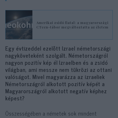
Amerikai zsidó fiatal: a magyarországi
CTeen-tábor megváltoztatta az életem
Egy évtizeddel ezelőtt Izrael németországi
nagyköveteként szolgált. Németországról
nagyon pozitív kép él Izraelben és a zsidó
világban, ami messze nem tükrözi az ottani
valóságot. Mivel magyarázza az izraeliek
Németországról alkotott pozitív képét a
Magyarországról alkotott negatív képhez
képest?
Összességében a németek sok mindent