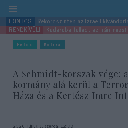
Kilépés
Rekordszinten az izraeli kivándorl
a
Kudarcba fulladt az iráni rezsi
tartalomba
Belföld
Kultúra
A Schmidt-korszak vége: 
kormány alá kerül a Terro
Háza és a Kertész Imre Int
2026. július 1. szerda, 12:03