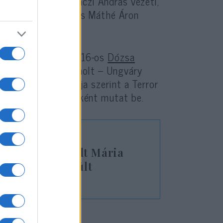
a. A testületet Lánczi András vezeti,
Giró-Szász András és Máthé Áron
lékezetes volt a 2016-os
Dózsa
ól lapunk is beszámolt – Ungváry
en, mert álláspontja szerint a Terror
t ártatlan áldozatként mutat be.
ázáról: Schmidt Mária
matlanságot szült
?