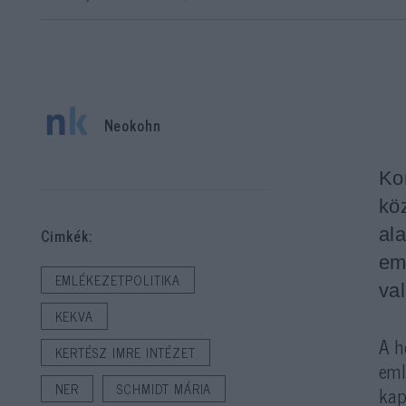
Neokohn
Ko
kö
al
Cimkék:
em
EMLÉKEZETPOLITIKA
va
KEKVA
A h
KERTÉSZ IMRE INTÉZET
eml
NER
SCHMIDT MÁRIA
kap