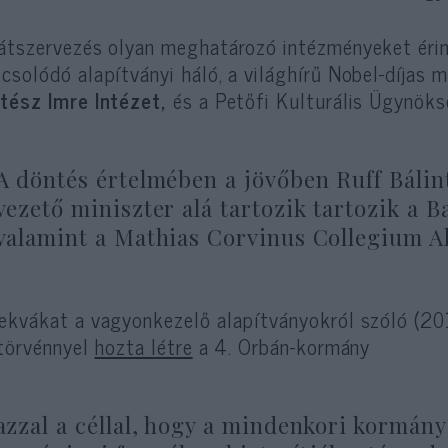
átszervezés olyan meghatározó intézményeket érin
csolódó alapítványi háló, a világhírű Nobel-díjas 
tész Imre Intézet,
és a Petőfi Kulturális Ügynöks
A döntés értelmében a jövőben Ruff Bálin
vezető miniszter alá tartozik tartozik a B
valamint a Mathias Corvinus Collegium A
ekvákat a vagyonkezelő alapítványokról szóló (2019.
 törvénnyel
hozta létre
a 4. Orbán-kormány
azzal a céllal, hogy a mindenkori kormán