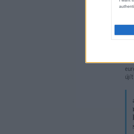
authenti
A
K
Nob
műv
Art
is 
Az 
eur
újí