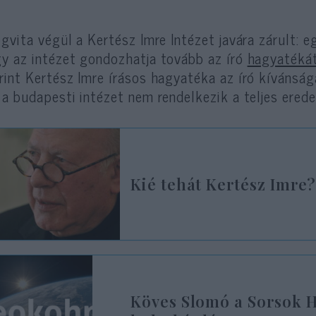
ogvita végül a Kertész Imre Intézet javára zárult: 
y az intézet gondozhatja tovább az író
hagyatéká
rint Kertész Imre írásos hagyatéka az író kívánsá
 a budapesti intézet nem rendelkezik a teljes eredet
Kié tehát Kertész Imre
Köves Slomó a Sorsok H