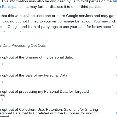
. This information may also be disclosed by us to third parties on the
IA
Participants
that may further disclose it to other third parties.
öbb ingatlant birtokló Közép- és Kelet-európai T
pítvány a magyar emlékezetpolitika egyik legfont
 that this website/app uses one or more Google services and may gath
including but not limited to your visit or usage behaviour. You may click 
ékeztet az Index.
 to Google and its third-party tags to use your data for below specifi
ogle consent section.
Az alapítványhoz tartozik a Terror Háza
l Data Processing Opt Outs
Intézet, a XXI. Század Intézet, a Kommun
o opt-out of the Sharing of my personal data.
Habsburg Történeti Intézet, valamint a Ke
In
o opt-out of the Sale of my Personal Data.
feladatait a 2021. évi XLVIII. törvény rögzíti, ame
In
ópai történelem, különösen a diktatúrák történet
to opt-out of processing my Personal Data for Targeted
ezi meg elsődleges feladatként.
ing.
In
intézményrendszer szakmai arca évek óta Schmidt
o opt-out of Collection, Use, Retention, Sale, and/or Sharing
ersonal Data that Is Unrelated with the Purposes for which it
lected.