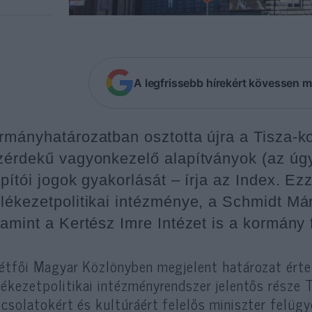
A legfrissebb hírekért kövessen m
rmányhatározatban osztotta újra a Tisza-ko
zérdekű vagyonkezelő alapítványok (az úgyn
apítói jogok gyakorlását – írja az Index. E
lékezetpolitikai intézménye, a Schmidt Már
lamint a Kertész Imre Intézet is a kormány f
étfői Magyar Közlönyben megjelent határozat érte
ékezetpolitikai intézményrendszer jelentős része T
csolatokért és kultúráért felelős miniszter felügy