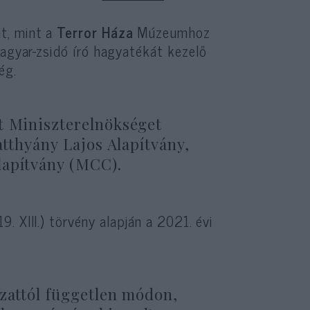
t, mint a
Terror Háza
Múzeumhoz
magyar-zsidó író hagyatékát kezelő
ég.
t Miniszterelnökséget
atthyány Lajos Alapítvány,
lapítvány (MCC).
 XIII.) törvény alapján a 2021. évi
yzattól független módon,