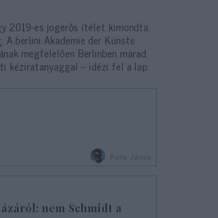
egy 2019-es jogerős ítélet kimondta,
t
. A berlini Akademie der Künste
gának megfelelően Berlinben marad,
i kéziratanyaggal – idézi fel a lap.
?
Pelle János
ázáról: nem Schmidt a