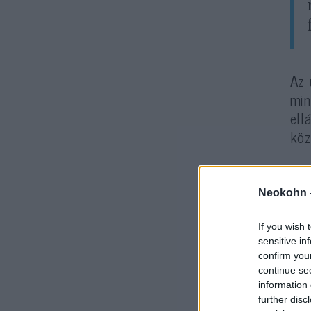
Az 
min
ell
köz
Neokohn 
If you wish 
sensitive in
confirm you
continue se
information 
A 
further disc