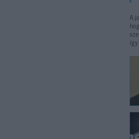
A j
hog
sze
így