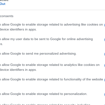
gazgatója, aki az alapítvány kuratóriumának is tagj
Out
jai között Schmidt Mária mellett Schanda Anikó, 
repel.
consents
o allow Google to enable storage related to advertising like cookies on
intézmény működését több botrány is kísérte: em
evice identifiers in apps.
zló-Pruck Pál ügy
, idén májusban pedig – mint arr
sztián történész
feljelentést tett
Schmidt Mária ell
o allow my user data to be sent to Google for online advertising
a Múzeum kiállítása egy jogerősen elítélt személy
s.
to allow Google to send me personalized advertising.
o allow Google to enable storage related to analytics like cookies on
evice identifiers in apps.
Köves Slomó a Sorsok H
politikai szerepe bizal
o allow Google to enable storage related to functionality of the website
o allow Google to enable storage related to personalization.
 lesz a sorsa Kertész Imre hagyatékának
o allow Google to enable storage related to security, including