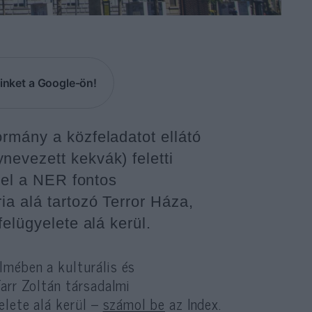
inket a Google-ön!
rmány a közfeladatot ellátó
evezett kekvák) feletti
zzel a NER fontos
ia alá tartozó Terror Háza,
elügyelete alá kerül.
lmében a kulturális és
arr Zoltán társadalmi
elete alá kerül –
számol be
az Index.