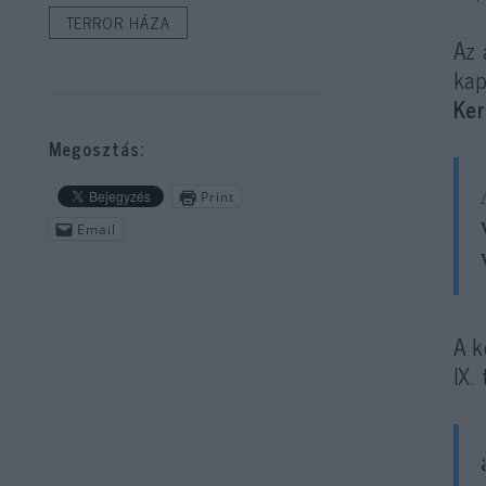
TERROR HÁZA
Az 
kap
Ker
Megosztás:
Print
Email
A k
IX.