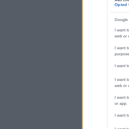
fői
Opted 
tag
sze
Google 
I want t
Az 
web or d
Lás
Kri
I want t
Ház
purpose
I want 
I want t
web or d
I want t
or app.
I want t
Mi
I want t