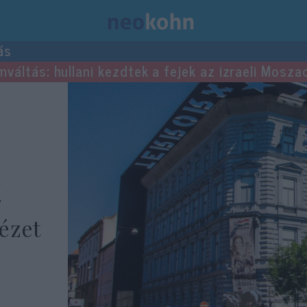
ás
mváltás: hullani kezdtek a fejek az izraeli Mosza
a
r
ézet