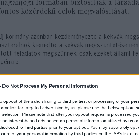
magánjogi formában biztosítják a társad
fontos közérdekű célok megvalósítását.
új kormány azonban kezdeményezte a kekvák megs
iszterelnök kiemelte: a kekvák megszüntetése nem 
átott feladatok megszűnnek, csak ezeket állami fel
pénzre.
-
Do Not Process My Personal Information
Ungváry Krisztián szer
to opt-out of the sale, sharing to third parties, or processing of your per
sértett, akár három éve
formation for targeted advertising by us, please use the below opt-out s
r selection. Please note that after your opt-out request is processed y
eing interest-based ads based on personal information utilized by us or
disclosed to third parties prior to your opt-out. You may separately opt-
Schmidt-éra vége a Terror Házában és a 
losure of your personal information by third parties on the IAB’s list of