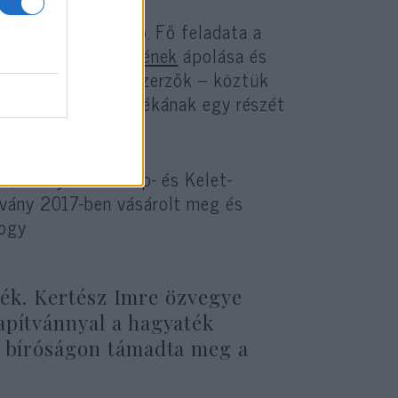
– idézi fel a lap. Fő feladata a
a,
szellemi örökségének
ápolása és
és közép-európai szerzők – köztük
veri János – hagyatékának egy részét
kat szervez.
n, amelyet a Közép- és Kelet-
tvány 2017-ben vásárolt meg és
hogy
rték. Kertész Imre özvegye
apítvánnyal a hagyaték
a bíróságon támadta meg a