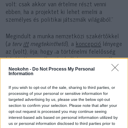
volt: csak akkor van értelme részt venni
ebben, ha a projektet ki lehet emelni a
személyes és politikai játszmák világából.”
Megindult a munka nemzetközi szakértőkkel
(
a terv
itt
megtekinthető
), a
koncepció
lényege
az (volt), írja, hogy „a történelmi felelősség
kérdését nem elkerülni kell, hanem személyes,
emberi, morális kontextusba helyezve
Neokohn -
Do Not Process My Personal
megválaszolni.” A közös munka Schmidt
Information
Máriával aztán hamar összeomlott.
If you wish to opt-out of the sale, sharing to third parties, or
processing of your personal or sensitive information for
targeted advertising by us, please use the below opt-out
„Pár hónappal első
section to confirm your selection. Please note that after your
beszélgetésünk után Schmidt egy
opt-out request is processed you may continue seeing
interest-based ads based on personal information utilized by
fenyegető ügyvédi levéllel zárta
us or personal information disclosed to third parties prior to