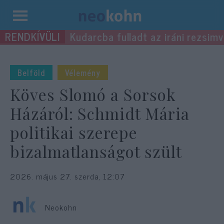
Kilépés
Kudarcba fulladt az iráni rezsimv
a
tartalomba
Belföld
Vélemény
Köves Slomó a Sorsok
Házáról: Schmidt Mária
politikai szerepe
bizalmatlanságot szült
2026. május 27. szerda, 12:07
Neokohn