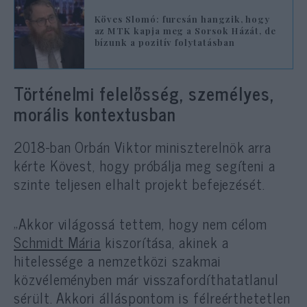
Köves Slomó: furcsán hangzik, hogy
az MTK kapja meg a Sorsok Házát, de
bízunk a pozitív folytatásban
Történelmi felelősség, személyes,
morális kontextusban
2018-ban Orbán Viktor miniszterelnök arra
kérte Kövest, hogy próbálja meg segíteni a
szinte teljesen elhalt projekt befejezését.
„Akkor világossá tettem, hogy nem célom
Schmidt Mária
kiszorítása, akinek a
hitelessége a nemzetközi szakmai
közvéleményben már visszafordíthatatlanul
sérült. Akkori álláspontom is félreérthetetlen