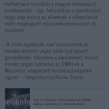
méltatlanul leszűkíti a magyar holokauszt
emlékezetét – írja, felszólítva a sportklubot,
hogy adja vissza az államnak a választások
előtt megkapott múzeumkomplexumot és
területet.
„A zsidó egyházak, civil szervezetek és
minden érintett végre talán tud együtt
gondolkodni, félretéve a sérelmeket, hiszen
mindez régen túlmutat az EMIH és a
Mazsihisz világnézeti különbözőségének
ügyén” – hangsúlyozza Köves Slomó.
Köves Slomó: A kormányon múlik,
mikor nyit meg a Sorsok Háza