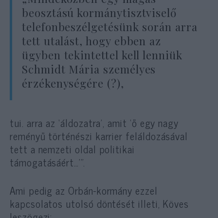
beosztású kormánytisztviselő
telefonbeszélgetésünk során arra
tett utalást, hogy ebben az
ügyben tekintettel kell lenniük
Schmidt Mária személyes
érzékenységére (?),
tui. arra az ‘áldozatra’, amit ‘ő egy nagy
reményű történészi karrier feláldozásával
tett a nemzeti oldal politikai
támogatásáért…’”.
Ami pedig az Orbán-kormány ezzel
kapcsolatos utolsó döntését illeti, Köves
leszögezi: