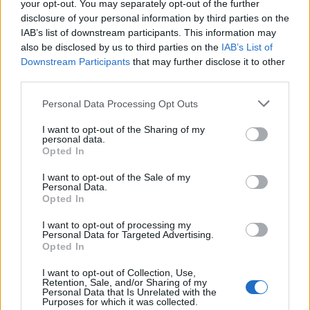
le a maga részéről
your opt-out. You may separately opt-out of the further
disclosure of your personal information by third parties on the
együttműködésünket.
IAB’s list of downstream participants. This information may
also be disclosed by us to third parties on the
IAB’s List of
Downstream Participants
that may further disclose it to other
Feltehetően megértette, hogy nem szervilis
third parties.
„kósersági felelősként” kívánunk az ügyhöz
Please note that this website/app uses one or more Google
Personal Data Processing Opt Outs
hozzájárulni, vagyis nem kívánunk legitimálni
services and may gather and store information including but
not limited to your visit or usage behaviour. You may click to
I want to opt-out of the Sharing of my
egy számos dimenziójában
personal data.
grant or deny consent to Google and its third-party tags to
megkérdőjelezhető, aggályos megközelítést.
Opted In
use your data for below specified purposes in below Google
Ekkorra számomra is sok minden világossá
consent section.
I want to opt-out of the Sale of my
vált” – írja Köves Slomó.
Personal Data.
Opted In
I want to opt-out of processing my
A vezető rabbi szerint egyébként nem egy
Personal Data for Targeted Advertising.
tudatos, frontális történelemhamisító
Opted In
koncepció volt a Schmidt által támogatott
I want to opt-out of Collection, Use,
Retention, Sale, and/or Sharing of my
tervek mögött, „sokkal inkább volt ez egy
Personal Data that Is Unrelated with the
méltatlanul végiggondolatlan, minden
Purposes for which it was collected.