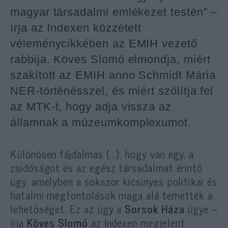
magyar társadalmi emlékezet testén” –
írja az Indexen közzétett
véleménycikkében az EMIH vezető
rabbija. Köves Slomó elmondja, miért
szakított az EMIH anno Schmidt Mária
NER-történésszel, és miért szólítja fel
az MTK-t, hogy adja vissza az
államnak a múzeumkomplexumot.
Különösen fájdalmas (….), hogy van egy, a
zsidóságot és az egész társadalmat érintő
ügy, amelyben a sokszor kicsinyes politikai és
hatalmi megfontolások maga alá temették a
lehetőséget. Ez az ügy a
Sorsok Háza
ügye –
írja
Köves Slomó
az Indexen megjelent