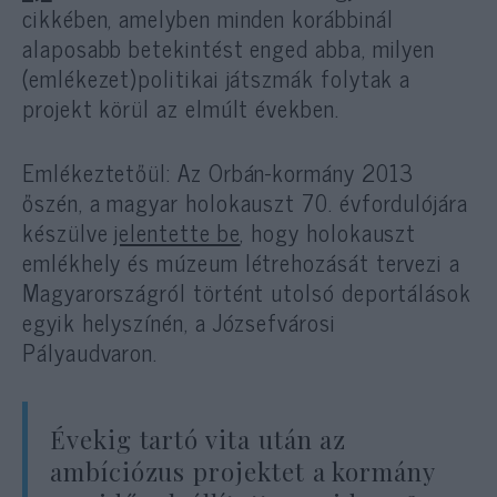
cikkében, amelyben minden korábbinál
alaposabb betekintést enged abba, milyen
(emlékezet)politikai játszmák folytak a
projekt körül az elmúlt években.
Emlékeztetőül: Az Orbán-kormány 2013
őszén, a magyar holokauszt 70. évfordulójára
készülve
jelentette be
, hogy holokauszt
emlékhely és múzeum létrehozását tervezi a
Magyarországról történt utolsó deportálások
egyik helyszínén, a Józsefvárosi
Pályaudvaron.
Évekig tartó vita után az
ambíciózus projektet a kormány