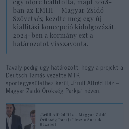
egy időre leállította, majd 2018-
ban az EMIH – Magyar Zsidó
Szövetség kezdte meg egy új
kiállítási koncepció kidolgozását.
2024-ben a kormány ezt a
határozatot visszavonta.
Tavaly pedig úgy határozott, hogy a projekt a
Deutsch Tamás vezette MTK
sportegyesülethez kerül, „Brüll Alfréd Ház –
Magyar Zsidó Örökség Parkja” néven.
„Brüll Alfréd Ház – Magyar Zsidó
Örökség Parkja” lesz a Sorsok
Házából