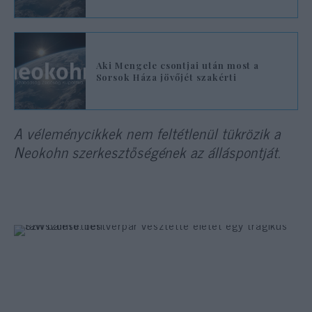
Aki Mengele csontjai után most a
Sorsok Háza jövőjét szakérti
A véleménycikkek nem feltétlenül tükrözik a
Neokohn szerkesztőségének az álláspontját.