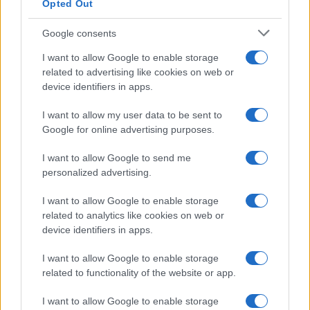
Opted Out
intellektuális erőfeszítést mellőző
belsőépítészeti skicc.”
Google consents
I want to allow Google to enable storage
related to advertising like cookies on web or
device identifiers in apps.
Hivatalos: Schmidt Mária nélkül épül
meg a Sorsok Háza
I want to allow my user data to be sent to
Google for online advertising purposes.
I want to allow Google to send me
Hazugság volt, hogy a zsidó
personalized advertising.
szervezetek nem tudnak
megegyezni
I want to allow Google to enable storage
related to analytics like cookies on web or
device identifiers in apps.
Schmidt után a készülő terveket különböző
fázisokban Gulyás Gergelynek és Semjén
I want to allow Google to enable storage
related to functionality of the website or app.
Zsoltnak is bemutatták, a koncepcióval
szemben nyíltan soha, senki nem támasztott
I want to allow Google to enable storage