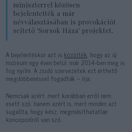
miniszterrel közösen
bejelentették a már
névválasztásában is provokációt
sejtető ‘Sorsok Háza’ projektet.
A bejelentéskor azt is
közölték
, hogy az új
múzeum egy éven belül, már 2014-ben meg is
fog nyílni. A zsidó szervezetek ezt érthető
megdöbbenéssel fogadták – írja.
Nemcsak azért, mert korábban erről nem
esett szó, hanem azért is, mert minden azt
sugallta, hogy kész, megmásíthatatlan
koncepcióról van szó.