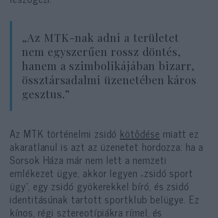
„Az MTK-nak adni a területet
nem egyszerűen rossz döntés,
hanem a szimbolikájában bizarr,
össztársadalmi üzenetében káros
gesztus.”
Az MTK történelmi zsidó
kötődése
miatt ez
akaratlanul is azt az üzenetet hordozza: ha a
Sorsok Háza már nem lett a nemzeti
emlékezet ügye, akkor legyen „zsidó sport
ügy”, egy zsidó gyökerekkel bíró, és zsidó
identitásúnak tartott sportklub belügye. Ez
kínos, régi sztereotípiákra rímel, és