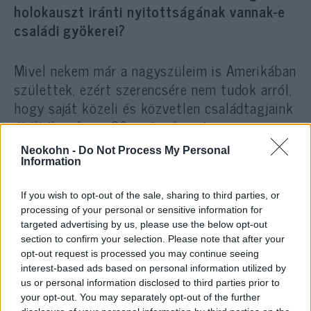
holokauszt iránti nyitottságának vannak-e
családi gyökerei?
Mivel nekem már a nagyszüleim is Amerikában
születtek, ezért szerencsére nem tudok arról,
hogy saját közeli és közvetlen családtagjaink
átélték volna a 20. század európai
borzalmait. A felmenőim között a mai balti
Neokohn -
Do Not Process My Personal
országokból érkeztek sokan a 19. század
Information
közepén és vannak Lengyelországból és a mai
If you wish to opt-out of the sale, sharing to third parties, or
Oroszországból kivándorolt őseim is. Amikor
processing of your personal or sensitive information for
az egyetemen tanultam, akkor kezdett egyre
targeted advertising by us, please use the below opt-out
jobban érdekelni a második világháború, de
section to confirm your selection. Please note that after your
még akkor se hittem volna, hogy évtizedeket
opt-out request is processed you may continue seeing
interest-based ads based on personal information utilized by
fogok majd eltölteni a holokauszt
us or personal information disclosed to third parties prior to
tanulmányozásával.
your opt-out. You may separately opt-out of the further