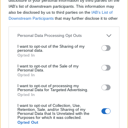
disclosure of your personal information by third parties on the
IAB’s list of downstream participants. This information may
also be disclosed by us to third parties on the
IAB’s List of
Egy szekuláris családban nőttem
Downstream Participants
that may further disclose it to other
fel, nem volt mindennapos téma
third parties.
a zsidó eredetünk, habár a
Please note that this website/app uses one or more Google
Personal Data Processing Opt Outs
Rigából származó nagyapám
services and may gather and store information including but
not limited to your visit or usage behaviour. You may click to
I want to opt-out of the Sharing of my
élete végéig megmaradt vallásos,
personal data.
grant or deny consent to Google and its third-party tags to
Opted In
hitét gyakorló zsidónak.
use your data for below specified purposes in below Google
consent section.
I want to opt-out of the Sale of my
Personal Data.
Opted In
Azt hiszem, hogy az egyetemen az egyik
I want to opt-out of processing my
tanárom, aki egy kiváló könyvet írt Hitlerről,
Personal Data for Targeted Advertising.
nagy hatást tett ara, hogy később ebbe az
Opted In
irányba induljak el. Eltöltöttem egy évet
I want to opt-out of Collection, Use,
Németországban, ahol a PhD-
Retention, Sale, and/or Sharing of my
Personal Data that Is Unrelated with the
szakdolgozatom témájáról, Ernst „Putzi”
Purposes for which it was collected.
Opted Out
Hanfstaengl munkásságáról kutattam. Ami