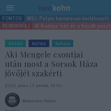
Kilépés
WSJ: Putyin hamarosan korlátozott
a
Al Arabiya: Irán és a húszik pus
tartalomba
Belföld
Külföld
Kultúra
Aki Mengele csontjai
után most a Sorsok Háza
jövőjét szakérti
2022. június 17. péntek, 18:00
Wallenstein Róbert
Újságíró