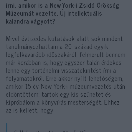
írni, amikor is a New York-i Zsidó Örökség
Múzeumát vezette. Új intellektuális
kalandra vágyott?
Mivel évtizedes kutatások alatt sok mindent
tanulmányozhattam a 20. század egyik
legfelkavaróbb időszakáról, felmerült bennem
már korábban is, hogy egyszer talán érdekes
lenne egy történelmi visszatekintést írni a
folyamatokról. Erre akkor nyílt lehetőségem,
amikor 15 év New York-i múzeumvezetés után
eldöntöttem: tartok egy kis szünetet és
kipróbálom a könyvírás mesterségét. Ehhez
az is kellett, hogy