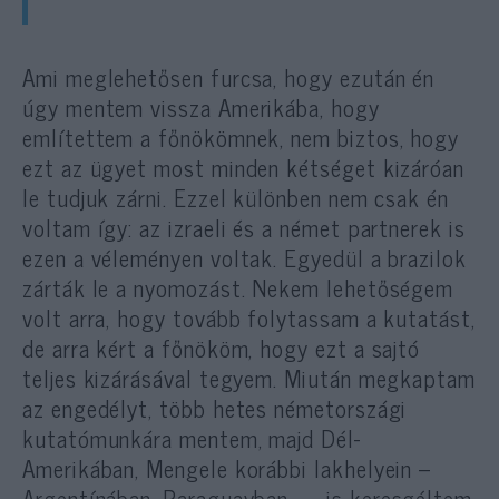
Ami meglehetősen furcsa, hogy ezután én
úgy mentem vissza Amerikába, hogy
említettem a főnökömnek, nem biztos, hogy
ezt az ügyet most minden kétséget kizáróan
le tudjuk zárni. Ezzel különben nem csak én
voltam így: az izraeli és a német partnerek is
ezen a véleményen voltak. Egyedül a brazilok
zárták le a nyomozást. Nekem lehetőségem
volt arra, hogy tovább folytassam a kutatást,
de arra kért a főnököm, hogy ezt a sajtó
teljes kizárásával tegyem. Miután megkaptam
az engedélyt, több hetes németországi
kutatómunkára mentem, majd Dél-
Amerikában, Mengele korábbi lakhelyein –
Argentínában, Paraguayban — is keresgéltem