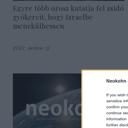
Egyre több orosz kutatja fel zsidó
gyökereit, hogy Izraelbe
menekülhessen
2022. október 12.
Neokohn 
If you wish 
sensitive in
confirm you
continue se
information 
further disc