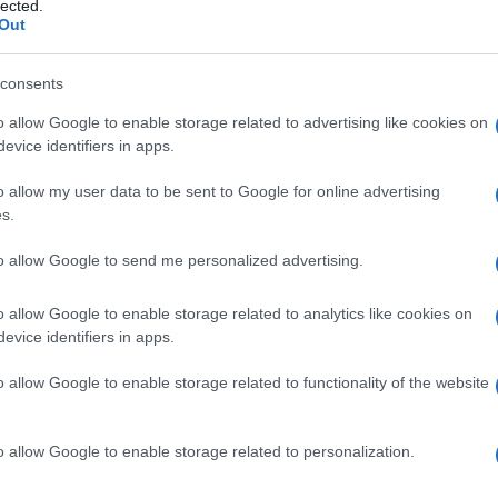
lected.
Out
consents
Kemény kritikát fogalmazott meg
o allow Google to enable storage related to advertising like cookies on
evice identifiers in apps.
a volt moszkvai főrabbi
Oroszországgal szemben
o allow my user data to be sent to Google for online advertising
s.
to allow Google to send me personalized advertising.
2022. július 26.
o allow Google to enable storage related to analytics like cookies on
evice identifiers in apps.
o allow Google to enable storage related to functionality of the website
o allow Google to enable storage related to personalization.