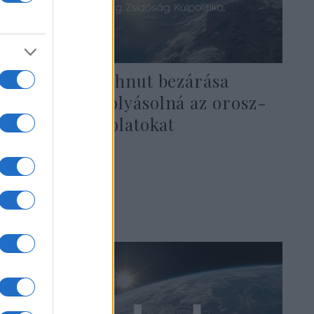
Lapid: a Szochnut bezárása
nagyban befolyásolná az orosz-
izraeli kapcsolatokat
2022. július 24.