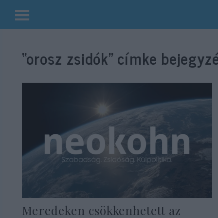
Kilépés
a
“orosz zsidók”
címke bejegyzé
tartalomba
Meredeken csökkenhetett az