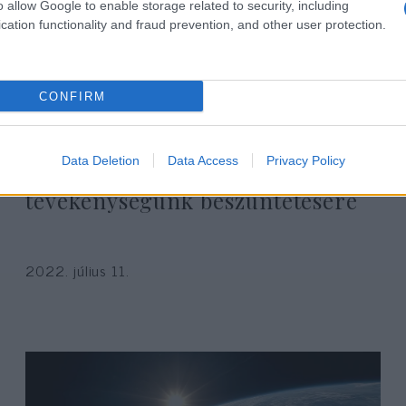
o allow Google to enable storage related to security, including
cation functionality and fraud prevention, and other user protection.
CONFIRM
Zsidó Ügynökség: a Kreml nem
Data Deletion
Data Access
Privacy Policy
utasított minket a
tevékenységünk beszüntetésére
2022. július 11.