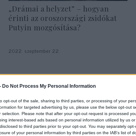
„Drámai a helyzet” – hogyan
érinti az oroszországi zsidókat
Putyin mozgósítása?
2022. szeptember 22.
-
Do Not Process My Personal Information
to opt-out of the sale, sharing to third parties, or processing of your per
formation for targeted advertising by us, please use the below opt-out s
r selection. Please note that after your opt-out request is processed y
eing interest-based ads based on personal information utilized by us or
disclosed to third parties prior to your opt-out. You may separately opt-
losure of your personal information by third parties on the IAB’s list of