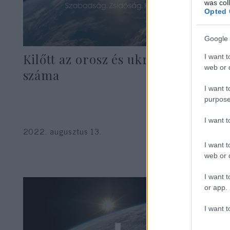
was col
Opted 
Google 
Kilőtt az orosz és ukrán alijázók
I want t
web or d
száma
I want t
purpose
I want 
2022. augusztus 13.
I want t
web or d
I want t
or app.
I want t