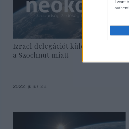
I want t
authenti
Izrael delegációt küld Moszkvába
a Szochnut miatt
2022. július 22.