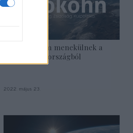
Egyelőre nem menekülnek a
zsidók Oroszországból
2022. május 23.