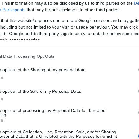
. This information may also be disclosed by us to third parties on the
IA
Participants
that may further disclose it to other third parties.
A Zsidó Ügynökség vezetője: Az
 that this website/app uses one or more Google services and may gath
including but not limited to your visit or usage behaviour. You may click 
orosz zsidóság szorult helyzetben
 to Google and its third-party tags to use your data for below specifi
van
ogle consent section.
l Data Processing Opt Outs
2022. augusztus 25.
o opt-out of the Sharing of my personal data.
In
o opt-out of the Sale of my Personal Data.
In
to opt-out of processing my Personal Data for Targeted
ing.
In
o opt-out of Collection, Use, Retention, Sale, and/or Sharing
ersonal Data that Is Unrelated with the Purposes for which it