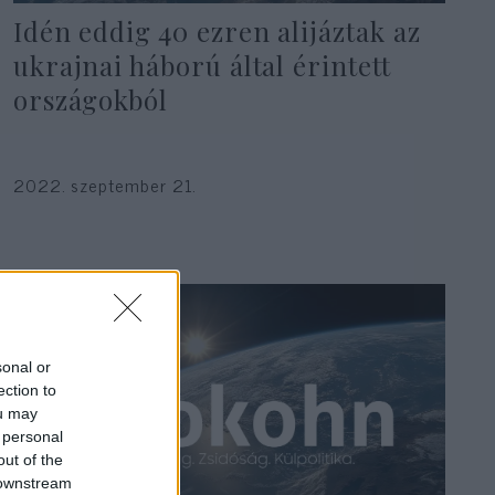
Idén eddig 40 ezren alijáztak az
ukrajnai háború által érintett
országokból
2022. szeptember 21.
sonal or
ection to
ou may
 personal
out of the
 downstream