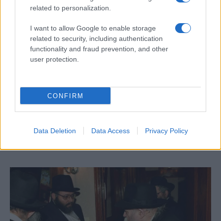
és hogy felsőbbrendűnek tartja magát
related to personalization.
másoknál, és megjegyezte, hogy a szervezet
I want to allow Google to enable storage
kiterjedt vallásközi munkát végez
related to security, including authentication
Oroszországban és külföldön.
functionality and fraud prevention, and other
user protection.
Oroszország főrabbija: Életek
CONFIRM
megmentésére használjuk
kapcsolatainkat
Data Deletion
Data Access
Privacy Policy