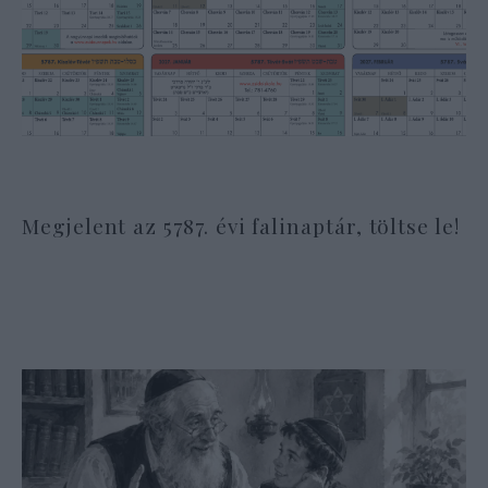
Megjelent az 5787. évi falinaptár, töltse le!