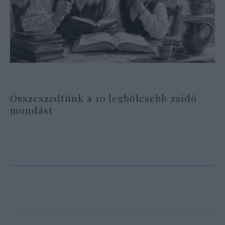
Összeszedtünk a 10 legbölcsebb zsidó
mondást