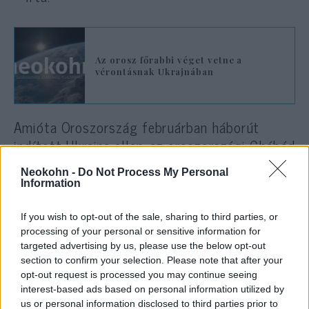
Az orosz főrabbi véget vetne a
vérontásnak Ukrajnában
Amióta Oroszország februárban háborút
indított Ukrajna ellen, az oroszországi Chábád
mozgalom rabbijai elítélték a háborút és a
Neokohn -
Do Not Process My Personal
vérontást, és annak befejezésére szólítottak
Information
fel, de tartózkodtak attól is, hogy Moszkvát
hibáztassák érte. A szervezet tagjai bírálták
If you wish to opt-out of the sale, sharing to third parties, or
processing of your personal or sensitive information for
a mozgalomhoz nem tartozó Pinchas
targeted advertising by us, please use the below opt-out
Goldschmidt volt moszkvai főrabbit is, amiért
section to confirm your selection. Please note that after your
úgy döntött, hogy elhagyja Oroszországot és
opt-out request is processed you may continue seeing
közösségét, hogy szabadabban bírálhassa a
interest-based ads based on personal information utilized by
us or personal information disclosed to third parties prior to