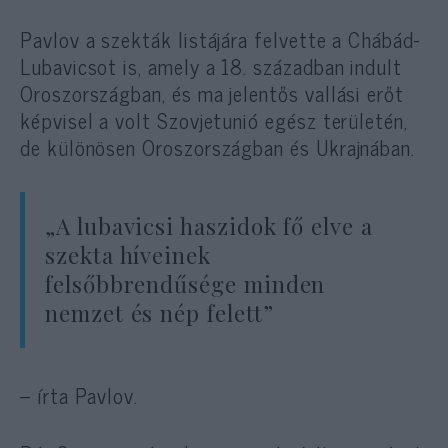
Pavlov a szekták listájára felvette a Chábád-
Lubavicsot is, amely a 18. században indult
Oroszországban, és ma jelentős vallási erőt
képvisel a volt Szovjetunió egész területén,
de különösen Oroszországban és Ukrajnában.
„A lubavicsi haszidok fő elve a
szekta híveinek
felsőbbrendűsége minden
nemzet és nép felett”
– írta Pavlov.