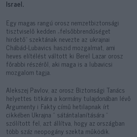
Israel.
Egy magas rangú orosz nemzetbiztonsági
tisztviselő kedden „felsőbbrendűséget
hirdető” szektának nevezte az ukrajnai
Chábád-Lubavics haszid mozgalmat, ami
heves elítélést váltott ki Berel Lazar orosz
főrabbi részéről, aki maga is a lubavicsi
mozgalom tagja.
Alekszej Pavlov, az orosz Biztonsági Tanács
helyettes titkára a kormány tulajdonában lévő
Argumenty i Fakty című hetilapnak írt
cikkében Ukrajna ” sátántalanítására ”
szólított fel, azt állítva, hogy az országban
több száz neopogány szekta működik.