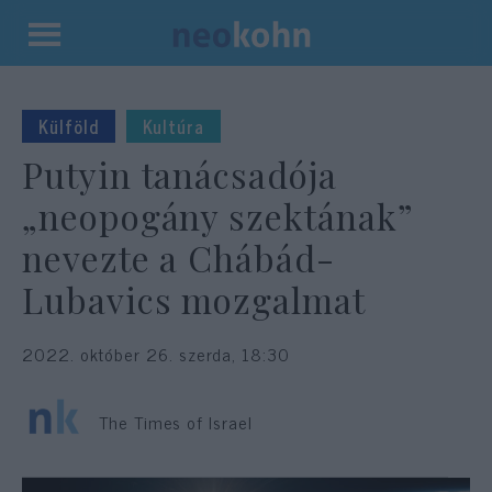
Kilépés
a
tartalomba
Külföld
Kultúra
Putyin tanácsadója
„neopogány szektának”
nevezte a Chábád-
Lubavics mozgalmat
2022. október 26. szerda, 18:30
The Times of Israel