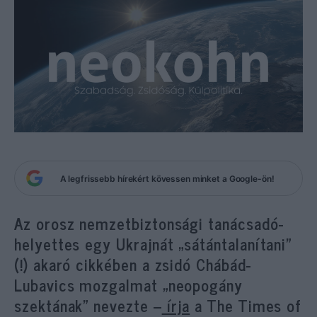
A legfrissebb hírekért kövessen minket a Google-ön!
Az orosz nemzetbiztonsági tanácsadó-
helyettes egy Ukrajnát „sátántalanítani”
(!) akaró cikkében a zsidó Chábád-
Lubavics mozgalmat „neopogány
szektának” nevezte –
írja
a The Times of