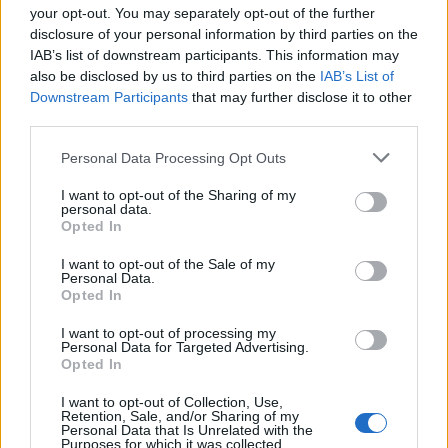
háborút és Vlagyimir Putyin orosz vezetőt.
your opt-out. You may separately opt-out of the further
disclosure of your personal information by third parties on the
IAB’s list of downstream participants. This information may
Pavlov cikke rámutat a Chábád oroszországi
also be disclosed by us to third parties on the
IAB’s List of
státuszának bizonytalanságára, és
Downstream Participants
that may further disclose it to other
megkérdőjelezi a háborúval kapcsolatos
third parties.
egyensúlyozásának sikerét. A cikkre válaszul
Please note that this website/app uses one or more Google
Personal Data Processing Opt Outs
az egykor Putyinhoz közel állónak tartott
services and may gather and store information including but
orosz főrabbi, Berel Lazar nyílt levelet írt az
not limited to your visit or usage behaviour. You may click to
I want to opt-out of the Sharing of my
personal data.
grant or deny consent to Google and its third-party tags to
orosz hatóságoknak, amelyben felszólította
Opted In
use your data for below specified purposes in below Google
őket, hogy ítéljék el Pavlov megjegyzéseit.
consent section.
I want to opt-out of the Sale of my
Personal Data.
Opted In
„Nevezhetjük Pavlov úr logikáját
értelmetlennek vagy közönséges és felszínes
I want to opt-out of processing my
Personal Data for Targeted Advertising.
antiszemitizmusnak, de ez a régi vérvádak új
Opted In
változata.
I want to opt-out of Collection, Use,
Retention, Sale, and/or Sharing of my
Personal Data that Is Unrelated with the
Purposes for which it was collected.