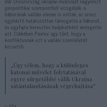
Bár Oroszország ukrajnai invázióját nagyrészt
geopolitikai szempontból vizsgálják, a
háborúnak vallási elemei is voltak, az orosz
egyházfő határozottan támogatta a háborút,
és egyfajta keresztes hadjáratként emlegette
azt. Cikkében Pavlov úgy tűnt, hogy a
konfliktusnak ezt a vallási szemléletét
közvetíti.
„Úgy vélem, hogy a különleges
katonai művelet folytatásával
egyre sürgetőbbé válik Ukrajna
sátántalanításának végrehajtása”
– írta.