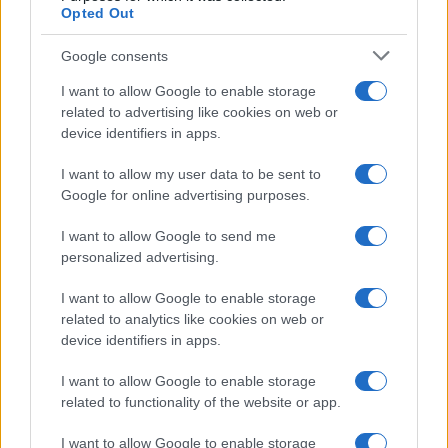
Opted Out
És ha ezeket az orosz Biztonsági
Tanács egyik tagja mondja ki, az
Google consents
nagy veszélyt jelent.
I want to allow Google to enable storage
related to advertising like cookies on web or
device identifiers in apps.
Ezért azonnali és egyértelmű választ
I want to allow my user data to be sent to
követelünk a társadalomtól és az ország
Google for online advertising purposes.
hatóságaitól”
I want to allow Google to send me
personalized advertising.
– írta Lazar.
I want to allow Google to enable storage
related to analytics like cookies on web or
Levelében Lazar megjegyezte, hogy ő a
device identifiers in apps.
Chábád-Lubavics mozgalom tagja, akárcsak
„az Oroszországban működő rabbik 90
I want to allow Google to enable storage
related to functionality of the website or app.
százaléka”. Lazar visszautasította Pavlov
azon állításait, hogy a Chábád szekta lenne,
I want to allow Google to enable storage