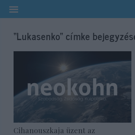
Kilépés
a
“Lukasenko”
címke bejegyzése
tartalomba
Cihanouszkaja üzent az