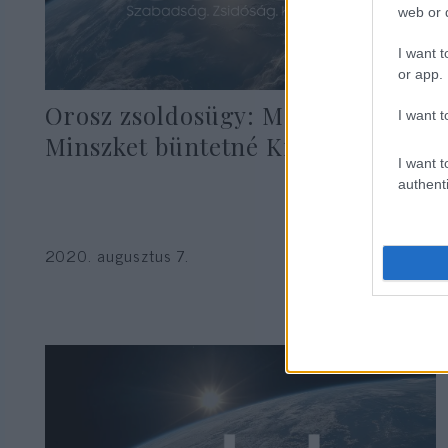
web or d
I want t
or app.
Orosz zsoldosügy: Moszkva
I want t
Minszket büntetné Kijev miatt
I want t
authenti
2020. augusztus 7.