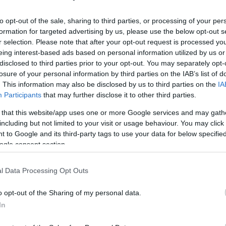
Keleti partnerünk, Lukasenko
to opt-out of the sale, sharing to third parties, or processing of your per
formation for targeted advertising by us, please use the below opt-out s
r selection. Please note that after your opt-out request is processed y
eing interest-based ads based on personal information utilized by us or
disclosed to third parties prior to your opt-out. You may separately opt-
losure of your personal information by third parties on the IAB’s list of
Seres László
2020. augusztus 14.
. This information may also be disclosed by us to third parties on the
IA
Participants
that may further disclose it to other third parties.
 that this website/app uses one or more Google services and may gath
including but not limited to your visit or usage behaviour. You may click 
 to Google and its third-party tags to use your data for below specifi
ogle consent section.
l Data Processing Opt Outs
o opt-out of the Sharing of my personal data.
In