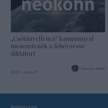
„Csótányellenes” kampánnyal
menesztenék a fehérorosz
diktátort
Eperjesi Ildikó
2020. június 5.
Impresszum