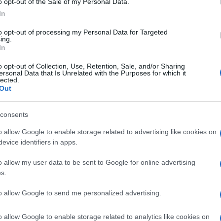
o opt-out of the Sale of my Personal Data.
In
Mi teszi a helyzetet különlegessé
to opt-out of processing my Personal Data for Targeted
ing.
Európa utolsó diktatúrájában?
In
o opt-out of Collection, Use, Retention, Sale, and/or Sharing
ersonal Data that Is Unrelated with the Purposes for which it
lected.
Out
2020. augusztus 11.
consents
o allow Google to enable storage related to advertising like cookies on
evice identifiers in apps.
o allow my user data to be sent to Google for online advertising
s.
to allow Google to send me personalized advertising.
o allow Google to enable storage related to analytics like cookies on