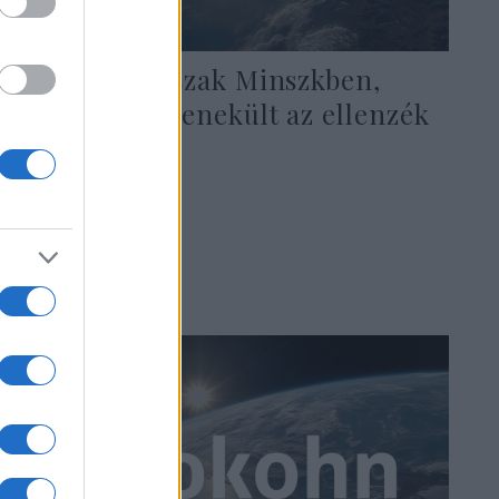
Rendőri erőszak Minszkben,
Litvániába menekült az ellenzék
vezetője
2020. augusztus 11.