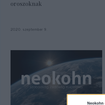
oroszoknak
2020. szeptember 9.
Neokohn 