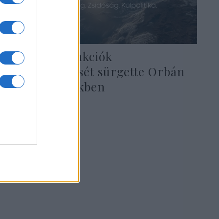
Az uniós szankciók
megszüntetését sürgette Orbán
Viktor Minszkben
2020. június 5.