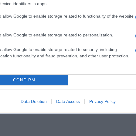
evice identifiers in apps.
o allow Google to enable storage related to functionality of the website
Az eddigi legnagyobb ellenzéki
o allow Google to enable storage related to personalization.
tüntetést tartották
o allow Google to enable storage related to security, including
Fehéroroszországban
cation functionality and fraud prevention, and other user protection.
2020. július 31.
CONFIRM
Data Deletion
Data Access
Privacy Policy