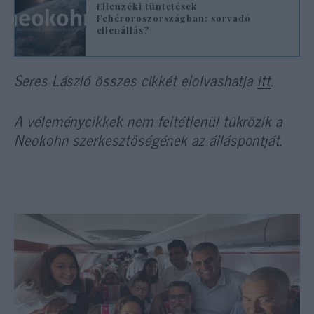
Ellenzéki tüntetések
Fehéroroszországban: sorvadó
ellenállás?
Seres László összes cikkét elolvashatja
itt
.
A véleménycikkek nem feltétlenül tükrözik a
Neokohn szerkesztőségének az álláspontját.