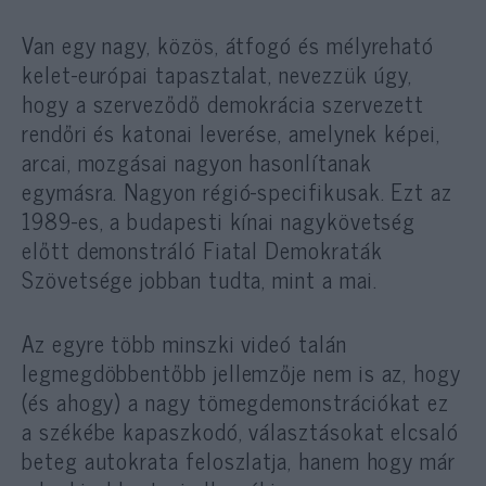
Van egy nagy, közös, átfogó és mélyreható
kelet-európai tapasztalat, nevezzük úgy,
hogy a szerveződő demokrácia szervezett
rendőri és katonai leverése, amelynek képei,
arcai, mozgásai nagyon hasonlítanak
egymásra. Nagyon régió-specifikusak. Ezt az
1989-es, a budapesti kínai nagykövetség
előtt demonstráló Fiatal Demokraták
Szövetsége jobban tudta, mint a mai.
Az egyre több minszki videó talán
legmegdöbbentőbb jellemzője nem is az, hogy
(és ahogy) a nagy tömegdemonstrációkat ez
a székébe kapaszkodó, választásokat elcsaló
beteg autokrata feloszlatja, hanem hogy már