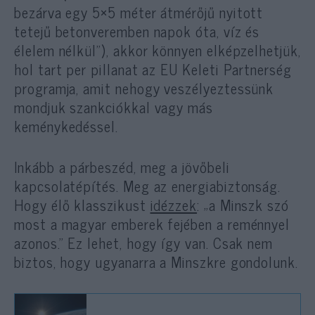
bezárva egy 5×5 méter átmérőjű nyitott
tetejű betonveremben napok óta, víz és
élelem nélkül”), akkor könnyen elképzelhetjük,
hol tart per pillanat az EU Keleti Partnerség
programja, amit nehogy veszélyeztessünk
mondjuk szankciókkal vagy más
keménykedéssel.
Inkább a párbeszéd, meg a jövőbeli
kapcsolatépítés. Meg az energiabiztonság.
Hogy élő klasszikust
idézzek
: „a Minszk szó
most a magyar emberek fejében a reménnyel
azonos.” Ez lehet, hogy így van. Csak nem
biztos, hogy ugyanarra a Minszkre gondolunk.