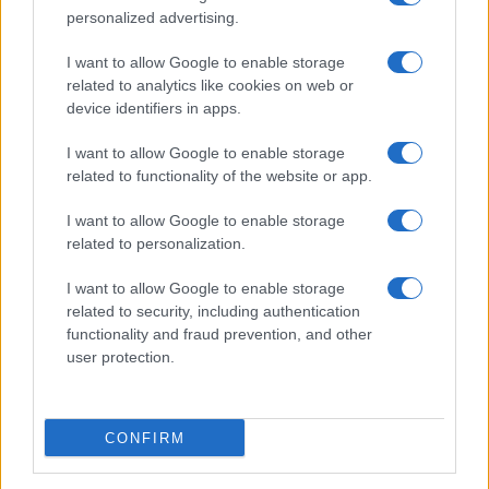
választások felülvizsgálatának követelése?
personalized advertising.
Sehol. Szankciók ügye? Meg sincs említve. Ja,
I want to allow Google to enable storage
mert egyszer már meg lettek, csak éppen
related to analytics like cookies on web or
ellenkező előjellel: néhány hete
Minszkben
device identifiers in apps.
járva
Orbán Viktor határozottan
közölte
:
I want to allow Google to enable storage
„Magyarország azt képviseli, hogy az unió
related to functionality of the website or app.
végre szüntesse meg a Belarusszal szembeni
szankciókat.” Ez az álláspont már júniusban is
I want to allow Google to enable storage
related to personalization.
tarthatatlan volt, azóta még jobban elfajultak
a dolgok – Magyarország lenne
I want to allow Google to enable storage
Fehéroroszország utolsó európai csatlósa?
related to security, including authentication
functionality and fraud prevention, and other
user protection.
Ha Izraelről van szó, Budapest dicséretes
módon szembemegy az európai
mainstreammel, és ezzel paradox módon
CONFIRM
éppen a legalapvetőbb európai elvek talaján