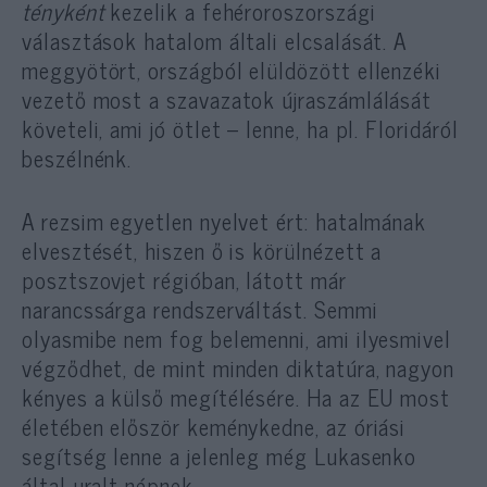
tényként
kezelik a fehéroroszországi
választások hatalom általi elcsalását. A
meggyötört, országból elüldözött ellenzéki
vezető most a szavazatok újraszámlálását
követeli, ami jó ötlet – lenne, ha pl. Floridáról
beszélnénk.
A rezsim egyetlen nyelvet ért: hatalmának
elvesztését, hiszen ő is körülnézett a
posztszovjet régióban, látott már
narancssárga rendszerváltást. Semmi
olyasmibe nem fog belemenni, ami ilyesmivel
végződhet, de mint minden diktatúra, nagyon
kényes a külső megítélésére. Ha az EU most
életében először keménykedne, az óriási
segítség lenne a jelenleg még Lukasenko
által uralt népnek.