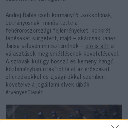
Andrej Babis cseh kormányfő „sokkolónak,
botrányosnak” minősítette a
fehéroroszországi fejleményeket, konkrét
lépéseket sürgetett, majd – akárcsak Janez
Jansa szlovén miniszterelnök –
elő is állt
a
választások megismétlésének követelésével.
A szlovák külügy hosszú és kemény hangú
közleményben
utasította el az erőszakot
ellenzékiekkel és újságírókkal szemben,
követelve a jogállami elvek újbóli
érvényesülését.