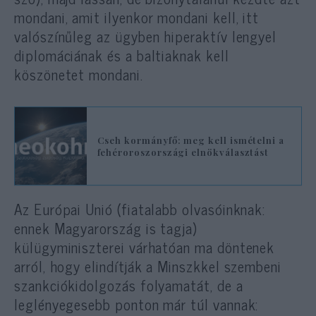
mondani, amit ilyenkor mondani kell, itt
valószínűleg az ügyben hiperaktív lengyel
diplomáciának és a baltiaknak kell
köszönetet mondani.
Cseh kormányfő: meg kell ismételni a
fehéroroszországi elnökválasztást
Az Európai Unió (fiatalabb olvasóinknak:
ennek Magyarország is tagja)
külügyminiszterei várhatóan ma döntenek
arról, hogy elindítják a Minszkkel szembeni
szankciókidolgozás folyamatát, de a
leglényegesebb ponton már túl vannak: