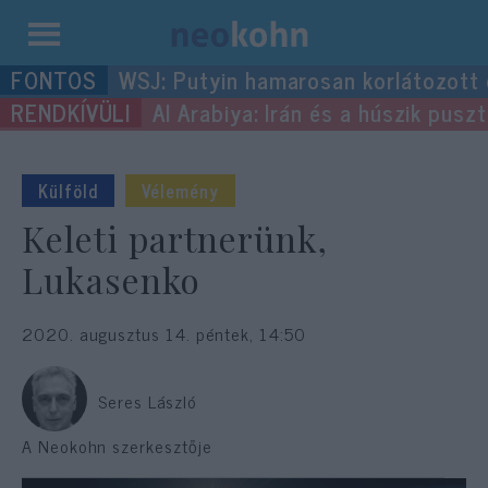
Kilépés
WSJ: Putyin hamarosan korlátozott
a
Al Arabiya: Irán és a húszik pus
tartalomba
Külföld
Vélemény
Keleti partnerünk,
Lukasenko
2020. augusztus 14. péntek, 14:50
Seres László
A Neokohn szerkesztője