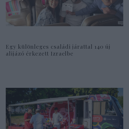
Egy különleges családi járattal 140 új
alijázó érkezett Izraelbe