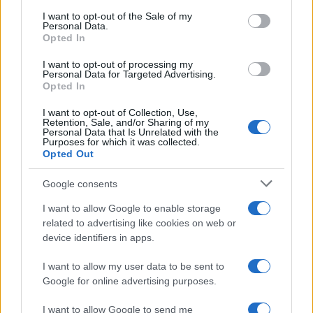
Twitterén:
consent section.
I want to opt-out of the Sale of my
Personal Data.
Opted In
Olyan, párbeszédre alapuló
I want to opt-out of processing my
Personal Data for Targeted Advertising.
európai uniós döntésekre van
Opted In
szükség, amelyek nem
I want to opt-out of Collection, Use,
Retention, Sale, and/or Sharing of my
lehetetlenítik el
Personal Data that Is Unrelated with the
Purposes for which it was collected.
Fehéroroszország és az Európai
Opted Out
Unió (EU) jövőbeli
Google consents
kapcsolatépítését, valamint nem
vetik vissza a Keleti Partnerség
I want to allow Google to enable storage
related to advertising like cookies on web or
programot sem.
device identifiers in apps.
I want to allow my user data to be sent to
Ennyike. Szolidaritás a megvert, bebörtönzött
Google for online advertising purposes.
ellenzékiekkel? Sehol. Az erőszak elítélése, a
I want to allow Google to send me