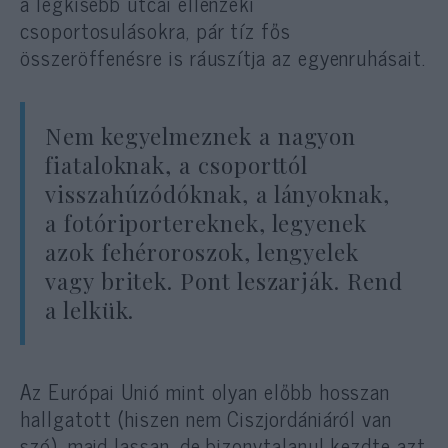
a legkisebb utcai ellenzéki
csoportosulásokra, pár tíz fős
összeröffenésre is ráuszítja az egyenruhásait.
Nem kegyelmeznek a nagyon
fiataloknak, a csoporttól
visszahúzódóknak, a lányoknak,
a fotóriportereknek, legyenek
azok fehéroroszok, lengyelek
vagy britek. Pont leszarják. Rend
a lelkük.
Az Európai Unió mint olyan előbb hosszan
hallgatott (hiszen nem Ciszjordániáról van
szó), majd lassan, de bizonytalanul kezdte azt