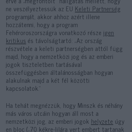
érve a „megfontolt” hallgatás mellett, hogy
ne veszélyeztessük az EU
Keleti Partnerség
programját, akkor ahhoz azért illene
hozzátenni, hogy a program
Fehéroroszországra vonatkozó része
igen
kritikus
és távolságtartó: „Az ország
részvétele a keleti partnerségben attól függ
majd, hogy a nemzetközi jog és az emberi
jogok tiszteletben tartásával
összefüggésben általánosságban hogyan
alakulnak majd a két fél közötti
kapcsolatok.”
Ha tehát megnézzük, hogy Minszk és néhány
más város utcáin hogyan áll most a
nemzetközi jog, az emberi jogok
helyzete
úgy
en bloc („70 kékre-lilára vert embert tartanak