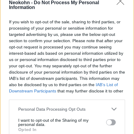
Neokohn -
Do Not Process My Personal
Information
If you wish to opt-out of the sale, sharing to third parties, or
processing of your personal or sensitive information for
targeted advertising by us, please use the below opt-out
section to confirm your selection. Please note that after your
Minszki anzix
opt-out request is processed you may continue seeing
interest-based ads based on personal information utilized by
Most pedig nézzük, hogyan reagált
us or personal information disclosed to third parties prior to
Magyarország: sehogy. A magyar vezetés és
your opt-out. You may separately opt-out of the further
állami médiája mélyen hallgat. Ha most
disclosure of your personal information by third parties on the
IAB’s list of downstream participants. This information may
eltekintünk a magyar uniós biztos Borrellel
also be disclosed by us to third parties on the
IAB’s List of
közösen kiadott korrekt
nyilatkozatától
,
Downstream Participants
that may further disclose it to other
akkor annyi volt, hogy négy nappal a minszki
third parties.
brutális rendőri erőszak elszabadulása és
Please note that this website/app uses one or more Google
Personal Data Processing Opt Outs
közvetlenül lett kollégájával történt
services and may gather and store information including but
not limited to your visit or usage behaviour. You may click to
I want to opt-out of the Sharing of my
telefonos egyeztetése után Szijjártó Péter
personal data.
grant or deny consent to Google and its third-party tags to
külügyminiszter a következőket közölte
Opted In
use your data for below specified purposes in below Google