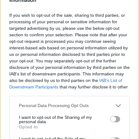
Information
Navalnij megmérgezése miatt
If you wish to opt-out of the sale, sharing to third parties, or
2020. szeptember 13.
processing of your personal or sensitive information for
targeted advertising by us, please use the below opt-out
section to confirm your selection. Please note that after your
opt-out request is processed you may continue seeing
interest-based ads based on personal information utilized by
us or personal information disclosed to third parties prior to
your opt-out. You may separately opt-out of the further
disclosure of your personal information by third parties on the
IAB’s list of downstream participants. This information may
also be disclosed by us to third parties on the
IAB’s List of
Downstream Participants
that may further disclose it to other
third parties.
Please note that this website/app uses one or more Google
Personal Data Processing Opt Outs
Keleti partnerünk, Lukasenko
Seres László
services and may gather and store information including but
not limited to your visit or usage behaviour. You may click to
I want to opt-out of the Sharing of my
2020. augusztus 14.
personal data.
grant or deny consent to Google and its third-party tags to
Opted In
use your data for below specified purposes in below Google
consent section.
I want to opt-out of the Sale of my