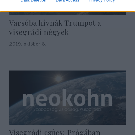
Varsóba hívnák Trumpot a
visegrádi négyek
2019. október 8.
Visegrádi csúcs: Prágában