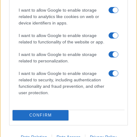
I want to allow Google to enable storage
related to analytics like cookies on web or
device identifiers in apps.
I want to allow Google to enable storage
related to functionality of the website or app.
Orbán: Ausztria természetes
I want to allow Google to enable storage
partnere Magyarországnak
related to personalization.
2020. január 16.
I want to allow Google to enable storage
related to security, including authentication
functionality and fraud prevention, and other
user protection.
CONFIRM
Data Deletion
Data Access
Privacy Policy