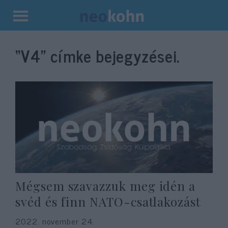
Kilépés
a
“V4”
címke bejegyzései.
tartalomba
Mégsem szavazzuk meg idén a
svéd és finn NATO-csatlakozást
2022. november 24.