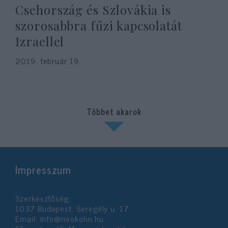
Csehország és Szlovákia is
szorosabbra fűzi kapcsolatát
Izraellel
2019. február 19.
Többet akarok
Impresszum
Szerkesztőség:
1037 Budapest, Seregély u. 17.
Email:
info@neokohn.hu