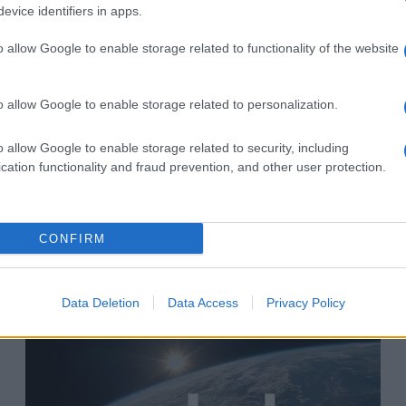
evice identifiers in apps.
o allow Google to enable storage related to functionality of the website
A Twitter nem távolítja el a
o allow Google to enable storage related to personalization.
Trumpot fenyegető iráni
o allow Google to enable storage related to security, including
bejegyzést
cation functionality and fraud prevention, and other user protection.
2022. január 13.
CONFIRM
Data Deletion
Data Access
Privacy Policy