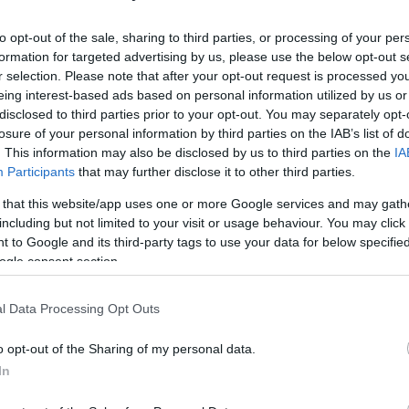
Robbantások Iránban: Több mint
to opt-out of the sale, sharing to third parties, or processing of your per
100-an haltak meg Szolejmáni
formation for targeted advertising by us, please use the below opt-out s
sírjánál
r selection. Please note that after your opt-out request is processed y
eing interest-based ads based on personal information utilized by us or
disclosed to third parties prior to your opt-out. You may separately opt-
losure of your personal information by third parties on the IAB’s list of
2024. január 3.
. This information may also be disclosed by us to third parties on the
IA
Participants
that may further disclose it to other third parties.
 that this website/app uses one or more Google services and may gath
including but not limited to your visit or usage behaviour. You may click 
 to Google and its third-party tags to use your data for below specifi
ogle consent section.
l Data Processing Opt Outs
o opt-out of the Sharing of my personal data.
In