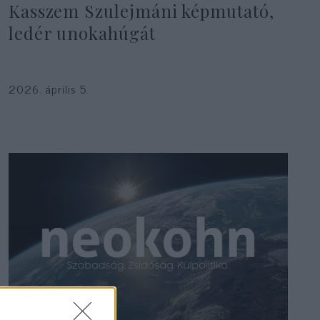
Kasszem Szulejmáni képmutató,
ledér unokahúgát
2026. április 5.