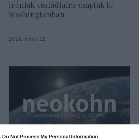
irániak családjaira csaptak le
Washingtonban
2026. április 12.
-
Do Not Process My Personal Information