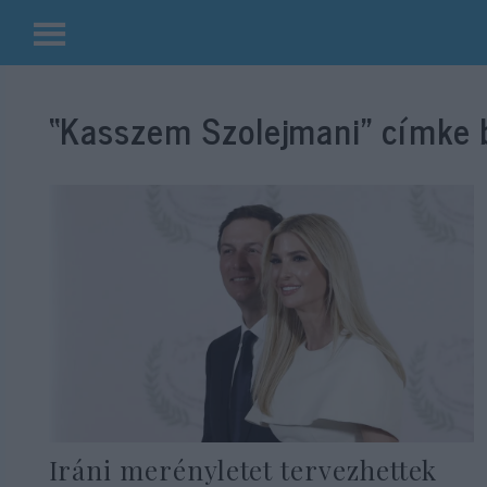
Kilépés
a
“Kasszem Szolejmani”
címke b
tartalomba
Iráni merényletet tervezhettek