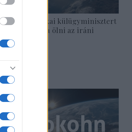
A volt amerikai külügyminisztert
is meg akarta ölni az iráni
merénylő
2022. augusztus 11.