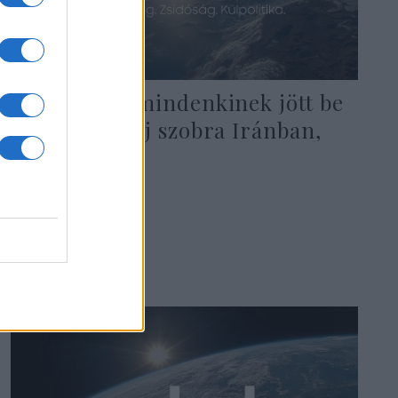
Videó: Nem mindenkinek jött be
Szolejmani új szobra Iránban,
felgyújtották
2022. január 7.