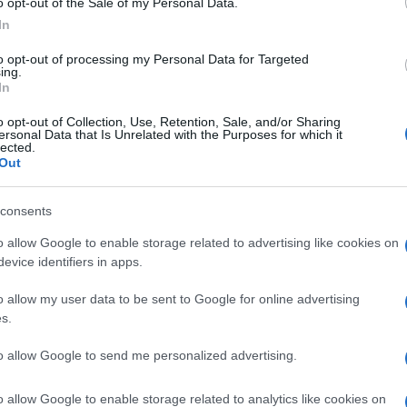
o opt-out of the Sale of my Personal Data.
In
Továbbra is védik a volt amerikai
to opt-out of processing my Personal Data for Targeted
ing.
külügyminisztert iráni
In
fenyegetés miatt
o opt-out of Collection, Use, Retention, Sale, and/or Sharing
ersonal Data that Is Unrelated with the Purposes for which it
lected.
Out
2023. január 12.
consents
o allow Google to enable storage related to advertising like cookies on
evice identifiers in apps.
o allow my user data to be sent to Google for online advertising
s.
to allow Google to send me personalized advertising.
o allow Google to enable storage related to analytics like cookies on