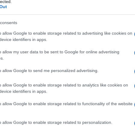
lected.
Out
consents
Izraeli Legfelsőbb Bíróság: a
o allow Google to enable storage related to advertising like cookies on
evice identifiers in apps.
reform és konzervatív betértek is
lehetnek állampolgárok
o allow my user data to be sent to Google for online advertising
s.
to allow Google to send me personalized advertising.
2021. március 2.
o allow Google to enable storage related to analytics like cookies on
evice identifiers in apps.
o allow Google to enable storage related to functionality of the website
o allow Google to enable storage related to personalization.