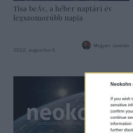
Tisa beÁv, a héber naptári év
legszomorúbb napja
Megyeri Jonatán
2022. augusztus 6.
Neokohn 
If you wish 
sensitive in
confirm you
continue se
information 
further disc