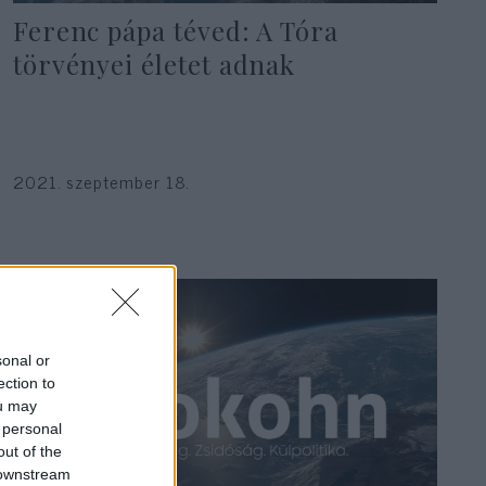
Ferenc pápa téved: A Tóra
törvényei életet adnak
2021. szeptember 18.
sonal or
ection to
ou may
 personal
out of the
 downstream