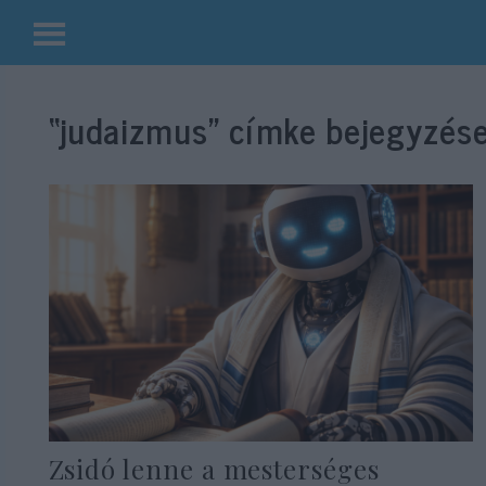
Kilépés
a
“judaizmus”
címke bejegyzése
tartalomba
Zsidó lenne a mesterséges