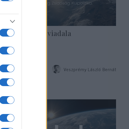
Elnyomottak viadala
Veszprémy László Bernát
2021. február 3.