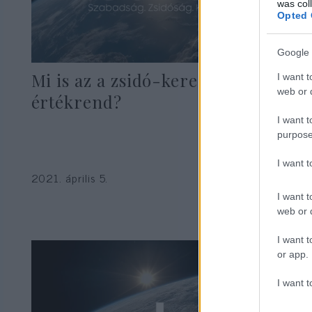
was col
Opted 
Google 
Mi is az a zsidó-keresztény
I want t
web or d
értékrend?
I want t
purpose
I want 
2021. április 5.
I want t
web or d
I want t
or app.
I want t