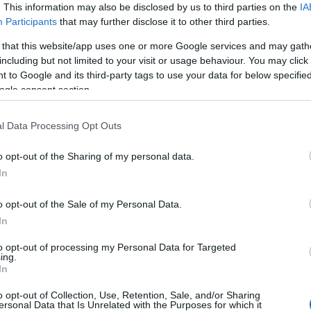
. This information may also be disclosed by us to third parties on the
IA
Participants
that may further disclose it to other third parties.
Zsidó szent könyveket találtak a
 that this website/app uses one or more Google services and may gath
including but not limited to your visit or usage behaviour. You may click 
floridai romok alatt
 to Google and its third-party tags to use your data for below specifi
ogle consent section.
l Data Processing Opt Outs
2021. július 9.
o opt-out of the Sharing of my personal data.
In
o opt-out of the Sale of my Personal Data.
In
to opt-out of processing my Personal Data for Targeted
ing.
In
o opt-out of Collection, Use, Retention, Sale, and/or Sharing
ersonal Data that Is Unrelated with the Purposes for which it