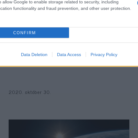
o allow Google to enable storage related to security, including
cation functionality and fraud prevention, and other user protection.
CONFIRM
Mi köze a judaizmusnak a
Data Deletion
Data Access
Privacy Policy
boszorkányokhoz?
2020. október 30.