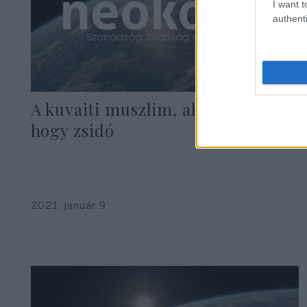
I want t
authenti
A kuvaiti muszlim, aki rádöbbent,
hogy zsidó
2021. január 9.