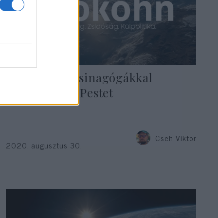
A zsidó, aki zsinagógákkal
építtette tele Pestet
Cseh Viktor
2020. augusztus 30.