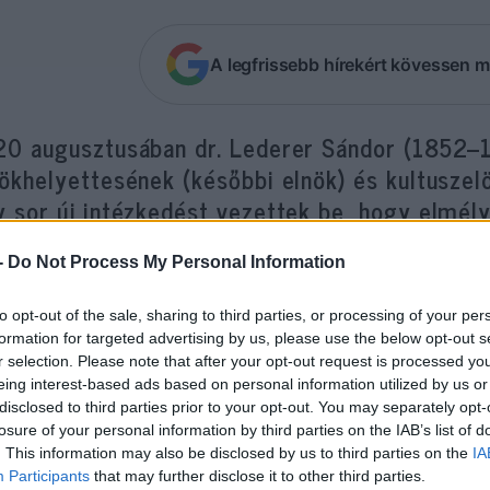
A legfrissebb hírekért kövessen m
20 augusztusában dr. Lederer Sándor (1852–19
nökhelyettesének (későbbi elnök) és kultusze
y sor új intézkedést vezettek be, hogy elmél
községében a hitéletet – írja Cseh Viktor a z
-
Do Not Process My Personal Information
to opt-out of the sale, sharing to third parties, or processing of your per
Lederer a pesti neológia konzervatív szá
formation for targeted advertising by us, please use the below opt-out s
is a Dohány utcai nagytemplomba, hanem
r selection. Please note that after your opt-out request is processed y
eing interest-based ads based on personal information utilized by us or
zsinagógába járt.
disclosed to third parties prior to your opt-out. You may separately opt-
losure of your personal information by third parties on the IAB’s list of
. This information may also be disclosed by us to third parties on the
IA
itközség képletesen értett zsinagógaépítőjeként t
Participants
that may further disclose it to other third parties.