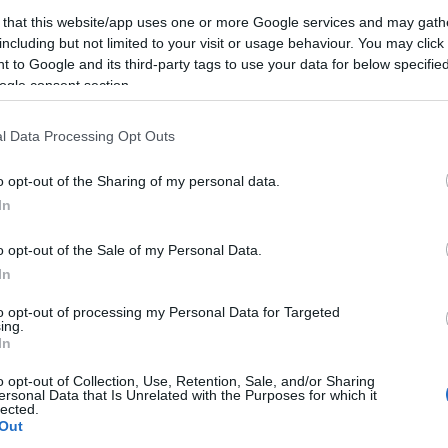
árosi zsinagóga építésének a kezdeményezője volt,
 that this website/app uses one or more Google services and may gath
ai), józsefvárosi (Nagyfuvaros utcai), lipótvárosi 
including but not limited to your visit or usage behaviour. You may click 
 to Google and its third-party tags to use your data for below specifi
nagógákénak (ne feledjük, hogy a 20. század elején
ogle consent section.
apesten, java részük Pesten, azonban zsinagógábó
Orczy házi és Kazinczy utcai orthodoxokat is szá
l Data Processing Opt Outs
mítások szerint sem volt képes a zsidók felét sem
llemiségében közrejátszhatott az is, hogy vidéki, 
o opt-out of the Sharing of my personal data.
In
0. század elején azonban csak az egyik probléma v
o opt-out of the Sale of my Personal Data.
 nagyünnepekkor sem méltó módon berendezett zs
In
nagógai élettől. Az igazán nagy problémát a fiata
to opt-out of processing my Personal Data for Targeted
lásosságra való nevelés hiánya jelentette. Ezért Le
ing.
va ünnepségeket, vagyis célul tűzte ki, hogy minde
In
avassanak. Ehhez díjtalan tanfolyamokat indított, 
o opt-out of Collection, Use, Retention, Sale, and/or Sharing
ersonal Data that Is Unrelated with the Purposes for which it
ban készítették fel az ifjúkat. Megkeresték a hit
lected.
s fiút, és így 1920 őszén már 30 ilyen tanfolyamo
Out