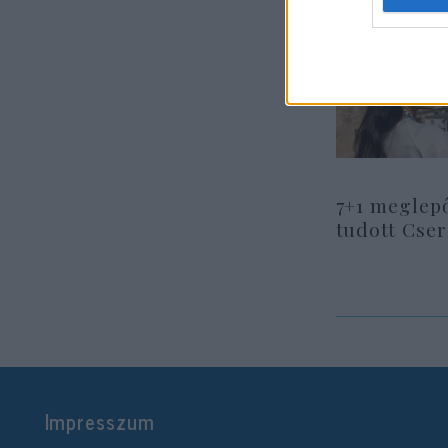
7+1 meglep
tudott Cse
Impresszum