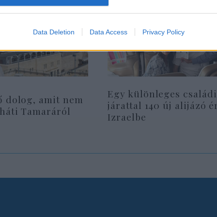
Data Deletion
Data Access
Privacy Policy
Egy különleges családi
ő dolog, amit nem
járattal 140 új alijázó é
rháti Tamaráról
Izraelbe