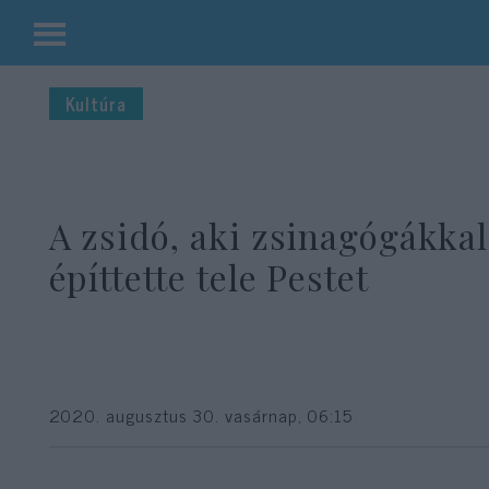
Kilépés
a
Kultúra
tartalomba
A zsidó, aki zsinagógákkal
építtette tele Pestet
2020. augusztus 30. vasárnap, 06:15