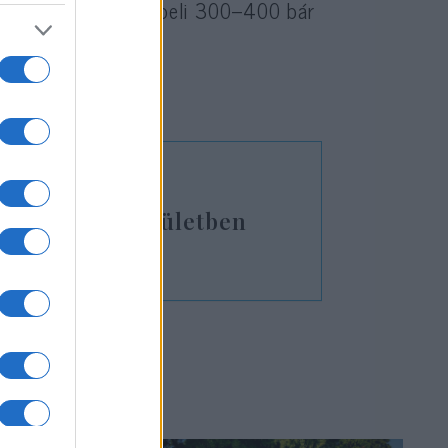
meg, az előző évekbeli 300–400 bár
 EMIH a XI. kerületben