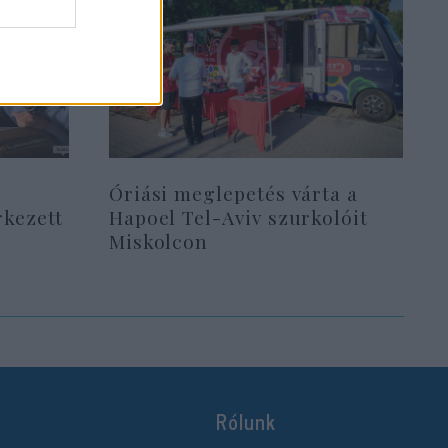
Óriási meglepetés várta a
rkezett
Hapoel Tel-Aviv szurkolóit
Miskolcon
Rólunk