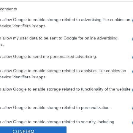
övetkezendő évben 2000 (!) fiú avatása oldódott 
vához képest.
consents
o allow Google to enable storage related to advertising like cookies on
eljes cikk
itt
olvasható.
evice identifiers in apps.
o allow my user data to be sent to Google for online advertising
s.
to allow Google to send me personalized advertising.
Zsinagógát avat újjá az
o allow Google to enable storage related to analytics like cookies on
evice identifiers in apps.
o allow Google to enable storage related to functionality of the website
h Viktor összes cikkét elolvashatja
itt
.
o allow Google to enable storage related to personalization.
o allow Google to enable storage related to security, including
cation functionality and fraud prevention, and other user protection.
CONFIRM