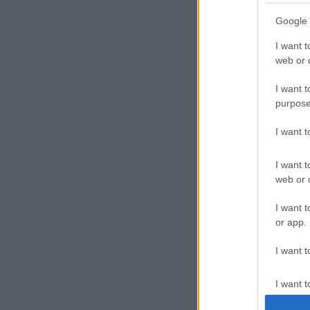
elk
mic
Google 
I want t
A t
web or d
I want t
purpose
I want 
I want t
web or d
I want t
or app.
Cse
I want t
I want t
authenti