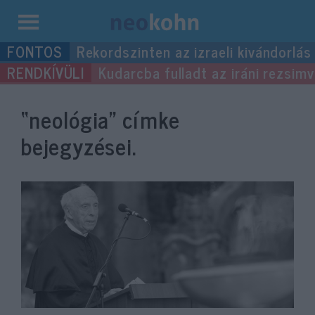
Kilépés
Rekordszinten az izraeli kivándorlás
a
Kudarcba fulladt az iráni rezsimv
tartalomba
“neológia”
címke
bejegyzései.