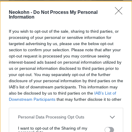
Neokohn -
Do Not Process My Personal
Nagy pofon a Mazsihisz
Information
elnökének: megerősítették Róna
If you wish to opt-out of the sale, sharing to third parties, or
Tamást a rabbitestület
processing of your personal or sensitive information for
elnökeként
targeted advertising by us, please use the below opt-out
section to confirm your selection. Please note that after your
2020. december 29.
opt-out request is processed you may continue seeing
interest-based ads based on personal information utilized by
us or personal information disclosed to third parties prior to
your opt-out. You may separately opt-out of the further
disclosure of your personal information by third parties on the
IAB’s list of downstream participants. This information may
also be disclosed by us to third parties on the
IAB’s List of
Downstream Participants
that may further disclose it to other
third parties.
Please note that this website/app uses one or more Google
Personal Data Processing Opt Outs
services and may gather and store information including but
not limited to your visit or usage behaviour. You may click to
I want to opt-out of the Sharing of my