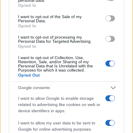
personal data.
grant or deny consent to Google and its third-party tags to
Opted In
Megalakult a Magyarhoni Zsidó
use your data for below specified purposes in below Google
consent section.
Imaegylet Egyesület
I want to opt-out of the Sale of my
Personal Data.
Opted In
2020. december 11.
I want to opt-out of processing my
Personal Data for Targeted Advertising.
Opted In
I want to opt-out of Collection, Use,
Retention, Sale, and/or Sharing of my
Personal Data that Is Unrelated with the
Purposes for which it was collected.
Opted Out
Google consents
I want to allow Google to enable storage
related to advertising like cookies on web or
device identifiers in apps.
Kinek kínos a Szlukovinyi-ügy?
Veszprémy László Bernát
I want to allow my user data to be sent to
2020. december 10.
Google for online advertising purposes.