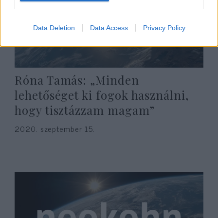
Data Deletion
Data Access
Privacy Policy
Róna Tamás: „Minden
lehetőséget ki fogok használni,
hogy tisztázzam magam”
2020. szeptember 15.