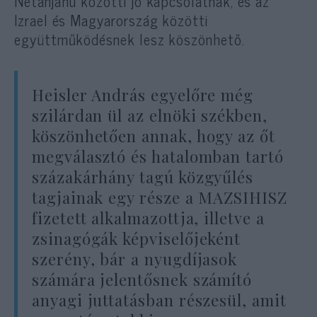
Netanjahu közötti jó kapcsolatnak, és az
Izrael és Magyarország közötti
együttműködésnek lesz köszönhető.
Heisler András egyelőre még
szilárdan ül az elnöki székben,
köszönhetően annak, hogy az őt
megválasztó és hatalomban tartó
százakárhány tagú közgyűlés
tagjainak egy része a MAZSIHISZ
fizetett alkalmazottja, illetve a
zsinagógák képviselőjeként
szerény, bár a nyugdíjasok
számára jelentősnek számító
anyagi juttatásban részesül, amit