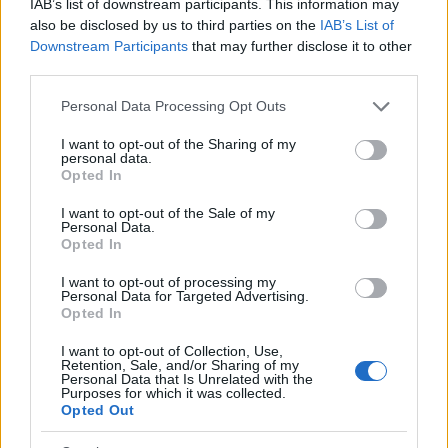
alapjában véve a hatalomról és a pénzről szól
IAB’s list of downstream participants. This information may
also be disclosed by us to third parties on the
IAB’s List of
– amit az ortodoxok kezdettől fogva joggal
Downstream Participants
that may further disclose it to other
vetettek a szemére – a MANCS cikke is
third parties.
pontosan, a jelenlegi állapotokat tükrözően
Please note that this website/app uses one or more Google
Personal Data Processing Opt Outs
megfogalmazza: „A MAZSIHISZ a
services and may gather and store information including but
hagyományosan baloldali érzelmű és
not limited to your visit or usage behaviour. You may click to
I want to opt-out of the Sharing of my
personal data.
integrálódott magyar zsidóságot, egyfajta
grant or deny consent to Google and its third-party tags to
Opted In
use your data for below specified purposes in below Google
kulturális zsidó identitást képvisel,
consent section.
I want to opt-out of the Sale of my
öndefiníciója szerint értékalapon.” Ugyanez
Personal Data.
Opted In
volt az álláspontja pártállami elődjének, a
MIOK-nak is (Magyar Izraeliták Országos
I want to opt-out of processing my
Personal Data for Targeted Advertising.
Képviselete), amikor a múlt század hetvenes
Opted In
éveiben évente öt-hat zsidó esküvőre, és
I want to opt-out of Collection, Use,
ugyanennyi briszre (fiú csecsemők
Retention, Sale, and/or Sharing of my
Personal Data that Is Unrelated with the
körülmetélése) került sor az akkor mintegy
Purposes for which it was collected.
nyolcvan-százezer főre becsült magyar
Opted Out
zsidóságban. Az amúgy fontos kulturális