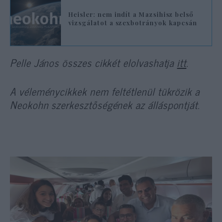
Heisler: nem indít a Mazsihisz belső
vizsgálatot a szexbotrányok kapcsán
Pelle János összes cikkét elolvashatja
itt
.
A véleménycikkek nem feltétlenül tükrözik a
Neokohn szerkesztőségének az álláspontját.