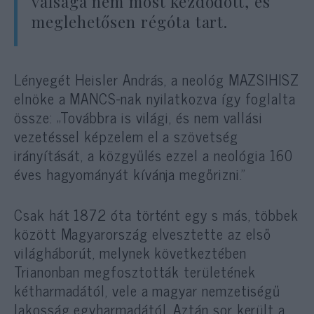
válsága nem most kezdődött, és
meglehetősen régóta tart.
Lényegét Heisler András, a neológ MAZSIHISZ
elnöke a MANCS-nak nyilatkozva így foglalta
össze: „Továbbra is világi, és nem vallási
vezetéssel képzelem el a szövetség
irányítását, a közgyűlés ezzel a neológia 160
éves hagyományát kívánja megőrizni.”
Csak hát 1872 óta történt egy s más, többek
között Magyarország elvesztette az első
világháborút, melynek következtében
Trianonban megfosztották területének
kétharmadától, vele a magyar nemzetiségű
lakosság egyharmadától. Aztán sor került a