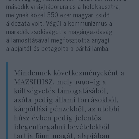
második világháborúra és a holokausztra,
melynek közel 550 ezer magyar zsidó
áldozata volt. Végül a kommunizmus a
maradék zsidóságot a magángazdaság
államosításával megfosztotta anyagi
alapjaitól és betagolta a pártállamba.
Mindennek következményeként a
MAZSIHISZ, mely 1990-ig a
költségvetés támogatásából,
azóta pedig állami forrásokból,
kárpótlási pénzekből, az utóbbi
húsz évben pedig jelentős
idegenforgalmi bevételekből
tartja fönn magát, alapjában