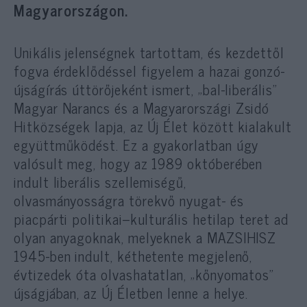
Magyarországon.
Unikális jelenségnek tartottam, és kezdettől
fogva érdeklődéssel figyelem a hazai gonzó-
újságírás úttörőjeként ismert, „bal-liberális”
Magyar Narancs és a Magyarországi Zsidó
Hitközségek lapja, az Új Élet között kialakult
együttműködést. Ez a gyakorlatban úgy
valósult meg, hogy az 1989 októberében
indult liberális szellemiségű,
olvasmányosságra törekvő nyugat- és
piacpárti politikai–kulturális hetilap teret ad
olyan anyagoknak, melyeknek a MAZSIHISZ
1945-ben indult, kéthetente megjelenő,
évtizedek óta olvashatatlan, „kőnyomatos”
újságjában, az Új Életben lenne a helye.