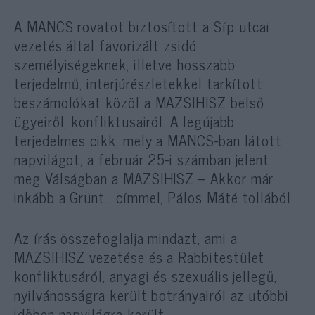
A MANCS rovatot biztosított a Síp utcai
vezetés által favorizált zsidó
személyiségeknek, illetve hosszabb
terjedelmű, interjúrészletekkel tarkított
beszámolókat közöl a MAZSIHISZ belső
ügyeiről, konfliktusairól. A legújabb
terjedelmes cikk, mely a MANCS-ban látott
napvilágot, a február 25-i számban jelent
meg Válságban a MAZSIHISZ – Akkor már
inkább a Grünt… címmel, Pálos Máté tollából.
Az írás összefoglalja mindazt, ami a
MAZSIHISZ vezetése és a Rabbitestület
konfliktusáról, anyagi és szexuális jellegű,
nyilvánosságra került botrányairól az utóbbi
időben napvilágra került.