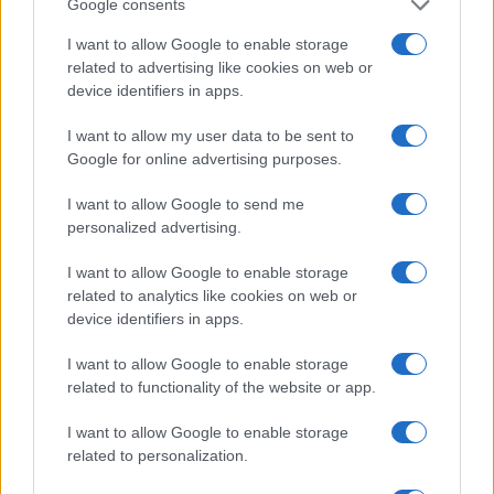
Google consents
identitásról, mely a vallás nélkül nem sokat
I want to allow Google to enable storage
ér, eszembe jut egy azóta meghalt, ősei
related to advertising like cookies on web or
hitétől elfordult költőnő jelszava a
device identifiers in apps.
kilencvenes évekből, amikor már az effajta
intézményeknek végleg befellegzett: „Zsidók,
I want to allow my user data to be sent to
Google for online advertising purposes.
gyülekezzetek a kávéházakban!”
I want to allow Google to send me
personalized advertising.
Erkölcsileg kétes ügyletek és csalások,
például az idegenforgalmi bevétel után
I want to allow Google to enable storage
folyósított, közel százmilliós „sikerdíj”, vagy
related to analytics like cookies on web or
a 120 millió forintos sikkasztás a Rumbach
device identifiers in apps.
utcai zsinagóga felújításakor, melynek
I want to allow Google to enable storage
ügyében még folyik a nyomozás, feltehetőleg
related to functionality of the website or app.
régebben is voltak a MAZSIHISZ-ben. Heisler
I want to allow Google to enable storage
ezekre szót sem veszteget, viszont a MANCS
related to personalization.
cikkében minden konkrétum nélkül milliárdos