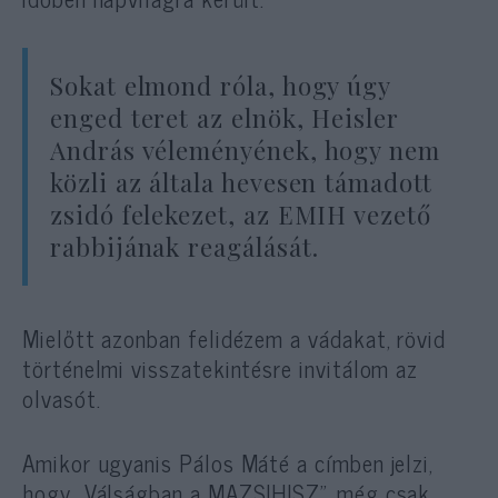
Sokat elmond róla, hogy úgy
enged teret az elnök, Heisler
András véleményének, hogy nem
közli az általa hevesen támadott
zsidó felekezet, az EMIH vezető
rabbijának reagálását.
Mielőtt azonban felidézem a vádakat, rövid
történelmi visszatekintésre invitálom az
olvasót.
Amikor ugyanis Pálos Máté a címben jelzi,
hogy „Válságban a MAZSIHISZ”, még csak