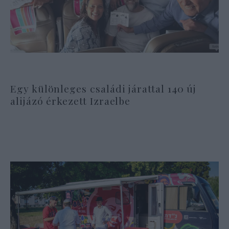
Egy különleges családi járattal 140 új
alijázó érkezett Izraelbe