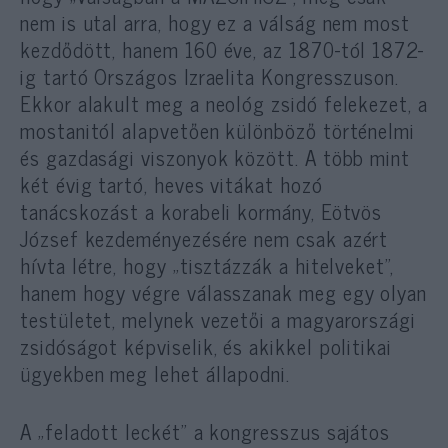
nem is utal arra, hogy ez a válság nem most
kezdődött, hanem 160 éve, az 1870-tól 1872-
ig tartó Országos Izraelita Kongresszuson.
Ekkor alakult meg a neológ zsidó felekezet, a
mostanitól alapvetően különböző történelmi
és gazdasági viszonyok között. A több mint
két évig tartó, heves vitákat hozó
tanácskozást a korabeli kormány, Eötvös
József kezdeményezésére nem csak azért
hívta létre, hogy „tisztázzák a hitelveket”,
hanem hogy végre válasszanak meg egy olyan
testületet, melynek vezetői a magyarországi
zsidóságot képviselik, és akikkel politikai
ügyekben meg lehet állapodni.
A „feladott leckét” a kongresszus sajátos