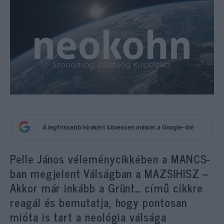
A legfrissebb hírekért kövessen minket a Google-ön!
Pelle János véleménycikkében a MANCS-
ban megjelent Válságban a MAZSIHISZ –
Akkor már inkább a Grünt… című cikkre
reagál és bemutatja, hogy pontosan
mióta is tart a neológia válsága