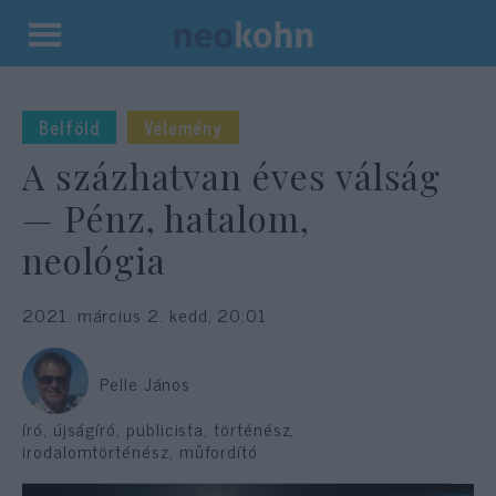
Kilépés
a
tartalomba
Belföld
Vélemény
A százhatvan éves válság
— Pénz, hatalom,
neológia
2021. március 2. kedd, 20:01
Pelle János
író, újságíró, publicista, történész,
irodalomtörténész, műfordító