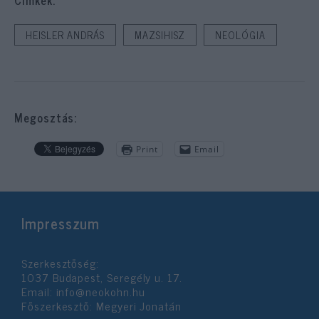
Cimkék:
HEISLER ANDRÁS
MAZSIHISZ
NEOLÓGIA
Megosztás:
Print
Email
Impresszum
Szerkesztőség:
1037 Budapest, Seregély u. 17.
Email:
info@neokohn.hu
Főszerkesztő: Megyeri Jonatán