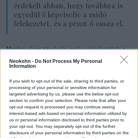
érdekelt abban, hogy továbbra is
egyedül ő képviselje a zsidó
felekezetet, és a pénzt ő ossza el.
Minden olyan törekvés, mely veszélyezteti a
világi vezetés, s személy szerint Heisler
Neokohn -
Do Not Process My Personal
András monopóliumát ezen a téren, tehát a
Information
Rabbitestület, illetve a belőle kivált ZSIMA
(Magyarhoni Zsidó Imaegylet) önállósulása,
If you wish to opt-out of the sale, sharing to third parties, or
processing of your personal or sensitive information for
vagy a teljesen, illetve részben zsidó
targeted advertising by us, please use the below opt-out
származásúakat a valláshoz visszatérítő
section to confirm your selection. Please note that after your
EMIH működése, súlyos sérelem,
opt-out request is processed you may continue seeing
elfogadhatatlan kihívás a MAZSIHISZ részére.
interest-based ads based on personal information utilized by
us or personal information disclosed to third parties prior to
your opt-out. You may separately opt-out of the further
Azt, hogy a neológia nem a vallásról, hanem
disclosure of your personal information by third parties on the