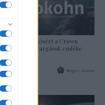
Még mindig kísért a Crown
Heights-i zavargások emléke
Megyeri Jonatán
2020. január 7.