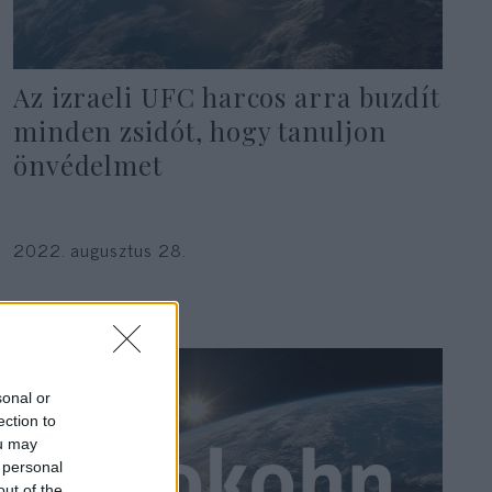
Az izraeli UFC harcos arra buzdít
minden zsidót, hogy tanuljon
önvédelmet
2022. augusztus 28.
sonal or
ection to
ou may
 personal
out of the