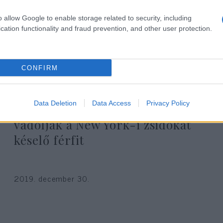
o allow Google to enable storage related to security, including
cation functionality and fraud prevention, and other user protection.
CONFIRM
Data Deletion
Data Access
Privacy Policy
Ötszörös gyilkossági kisérlettel
vádolják a New York-i zsidókat
késelő férfit
2019. december 30.