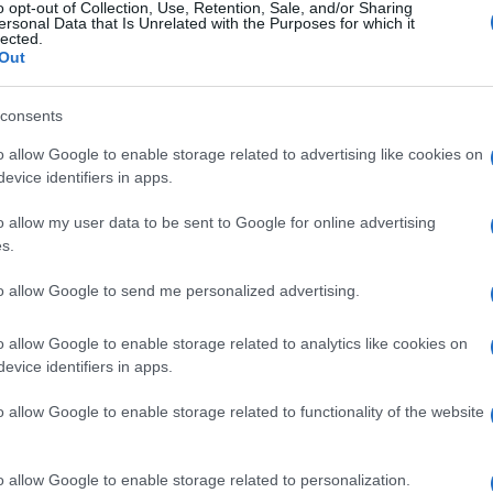
o opt-out of Collection, Use, Retention, Sale, and/or Sharing
ersonal Data that Is Unrelated with the Purposes for which it
lected.
Out
consents
o allow Google to enable storage related to advertising like cookies on
evice identifiers in apps.
A késelést túlélő rabbi is beszélt a
New York-i kormányzó
o allow my user data to be sent to Google for online advertising
s.
évértékelőjén
to allow Google to send me personalized advertising.
2020. január 9.
o allow Google to enable storage related to analytics like cookies on
evice identifiers in apps.
o allow Google to enable storage related to functionality of the website
o allow Google to enable storage related to personalization.