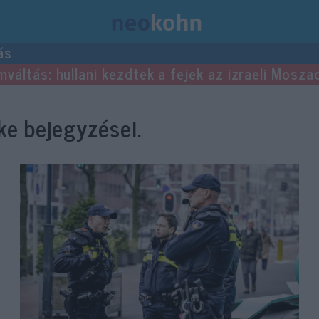
ás
mváltás: hullani kezdtek a fejek az izraeli Mosza
e bejegyzései.