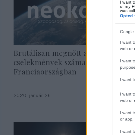
I want t
of my P
was col
Opted 
Google 
I want t
web or d
Brutálisan megnőtt a rasszista
cselekmények száma
I want t
purpose
Franciaországban
I want 
2020. január 26.
I want t
web or d
I want t
or app.
I want t