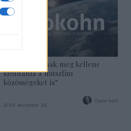
„A jobboldalnak meg kellene
szólítania a muszlim
közösségeket is”
Csere Ivett
2019. december 28.