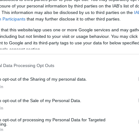
losure of your personal information by third parties on the IAB’s list of
. This information may also be disclosed by us to third parties on the
IA
Participants
that may further disclose it to other third parties.
 that this website/app uses one or more Google services and may gath
including but not limited to your visit or usage behaviour. You may click 
Rekordszintű antiszemitizmust
 to Google and its third-party tags to use your data for below specifi
mértek 2021 első hat hónapjában
ogle consent section.
l Data Processing Opt Outs
o opt-out of the Sharing of my personal data.
2021. augusztus 5.
In
o opt-out of the Sale of my Personal Data.
In
to opt-out of processing my Personal Data for Targeted
ing.
In