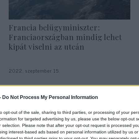
Francia belügyminiszter:
Franciaországban mindig lehet
kipát viselni az utcán
2022. szeptember 15.
-
Do Not Process My Personal Information
to opt-out of the sale, sharing to third parties, or processing of your per
formation for targeted advertising by us, please use the below opt-out s
r selection. Please note that after your opt-out request is processed y
eing interest-based ads based on personal information utilized by us or
disclosed to third parties prior to your opt-out. You may separately opt-