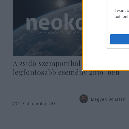
I want t
authenti
A zsidó szempontból 10
legfontosabb esemény 2019-ben
Megyeri Jonatán
2019. december 30.