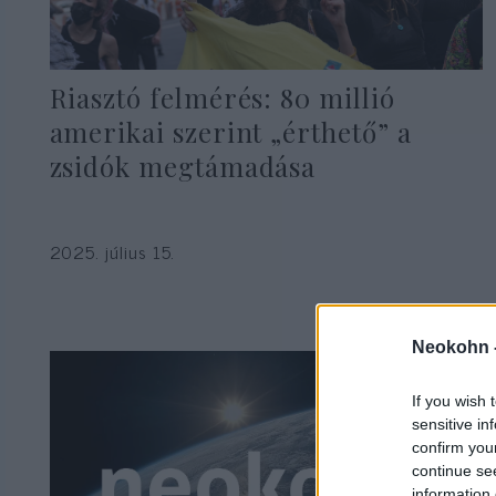
Riasztó felmérés: 80 millió
amerikai szerint „érthető” a
zsidók megtámadása
2025. július 15.
Neokohn 
If you wish 
sensitive in
confirm you
continue se
information 