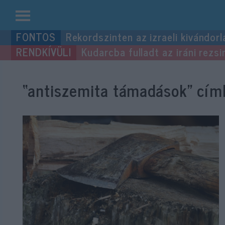
Kilépés
Rekordszinten az izraeli kivándorl
a
Kudarcba fulladt az iráni rezsi
tartalomba
“antiszemita támadások”
címk