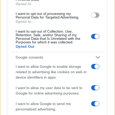
Opted In
I want to opt-out of processing my
Personal Data for Targeted Advertising.
Három terrortámadás is történt
Opted In
egy nap alatt Izraelben
I want to opt-out of Collection, Use,
Retention, Sale, and/or Sharing of my
2023. március 24.
Personal Data that Is Unrelated with the
Purposes for which it was collected.
Opted Out
Google consents
I want to allow Google to enable storage
related to advertising like cookies on web or
device identifiers in apps.
I want to allow my user data to be sent to
Google for online advertising purposes.
I want to allow Google to send me
personalized advertising.
Rekordszámú antiszemita