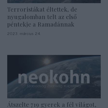
Terroristákat éltettek, de
nyugalomban telt az első
péntekje a Ramadánnak
2023. március 24.
Átszelte 719 gyerek a fél világot,