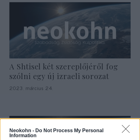
A Shtisel két szereplőjéről fog
szólni egy új izraeli sorozat
2023. március 24.
Neokohn -
Do Not Process My Personal
Information