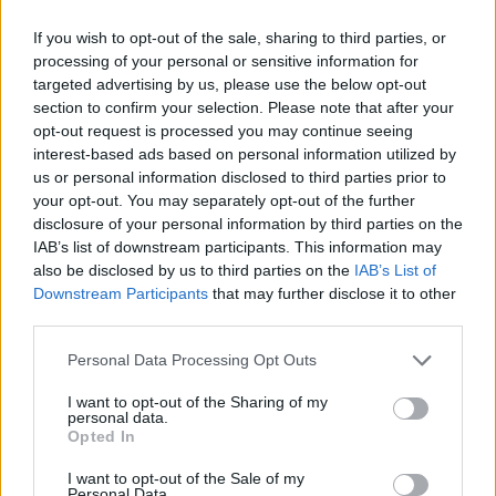
If you wish to opt-out of the sale, sharing to third parties, or
processing of your personal or sensitive information for
targeted advertising by us, please use the below opt-out
section to confirm your selection. Please note that after your
opt-out request is processed you may continue seeing
Victor Davis Hanson:
interest-based ads based on personal information utilized by
Megválaszolatlan tabu-kérdések
us or personal information disclosed to third parties prior to
your opt-out. You may separately opt-out of the further
Ukrajnával kapcsolatban
disclosure of your personal information by third parties on the
IAB’s list of downstream participants. This information may
2023. március 24.
also be disclosed by us to third parties on the
IAB’s List of
Downstream Participants
that may further disclose it to other
third parties.
Please note that this website/app uses one or more Google
Personal Data Processing Opt Outs
services and may gather and store information including but
not limited to your visit or usage behaviour. You may click to
I want to opt-out of the Sharing of my
personal data.
grant or deny consent to Google and its third-party tags to
Opted In
use your data for below specified purposes in below Google
consent section.
I want to opt-out of the Sale of my
Personal Data.