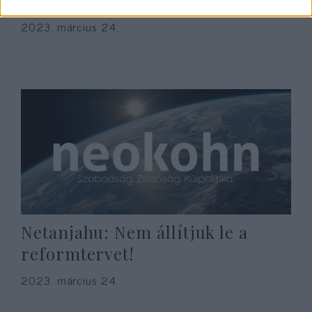
kell indulnom
2023. március 24.
Netanjahu: Nem állítjuk le a
reformtervet!
2023. március 24.