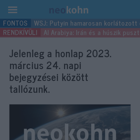
Kilépés
WSJ: Putyin hamarosan korlátozott
a
Al Arabiya: Irán és a húszik pus
tartalomba
Jelenleg a honlap
2023.
március 24.
napi
bejegyzései között
tallózunk.