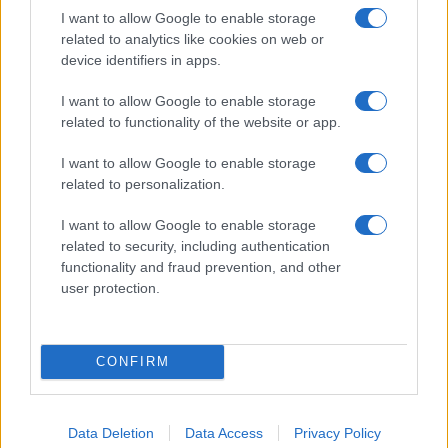
incidens történt 2022-ben
I want to allow Google to enable storage
related to analytics like cookies on web or
Amerikában
device identifiers in apps.
2023. március 24.
I want to allow Google to enable storage
related to functionality of the website or app.
I want to allow Google to enable storage
related to personalization.
I want to allow Google to enable storage
related to security, including authentication
functionality and fraud prevention, and other
user protection.
CONFIRM
Amerikai női biciklista:
Visszavonulok, mert férfiak ellen
Data Deletion
Data Access
Privacy Policy