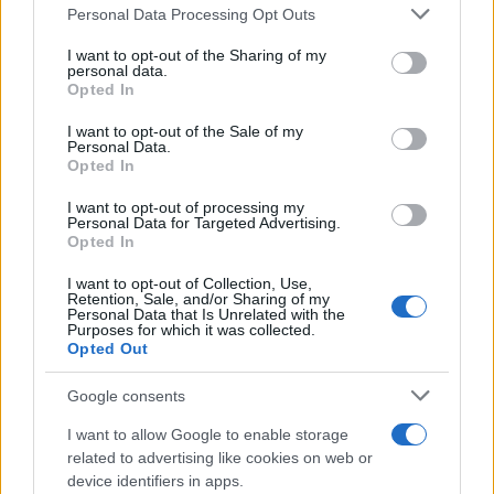
Please note that this website/app uses one or more Google
Personal Data Processing Opt Outs
Doran.
services and may gather and store information including but
not limited to your visit or usage behaviour. You may click to
I want to opt-out of the Sharing of my
personal data.
grant or deny consent to Google and its third-party tags to
A cikk szerint a Kína-központú gazdasági
Opted In
use your data for below specified purposes in below Google
szférában való – legalábbis részleges –
consent section.
I want to opt-out of the Sale of my
részvételért Hszi úgy mutatja be Pekinget az
Personal Data.
Opted In
Öböl menti arab államoknak, mint Washington
alternatíváját az iráni fenyegetés
I want to opt-out of processing my
Personal Data for Targeted Advertising.
kezelésében.
Opted In
I want to opt-out of Collection, Use,
„A szaúdiak világossá tették Iránra való
Retention, Sale, and/or Sharing of my
Personal Data that Is Unrelated with the
összpontosításukat, amikor az Izraellel való
Purposes for which it was collected.
Opted Out
kapcsolatok normalizálásáért cserébe
nemrégiben biztonsági garanciákat,
Google consents
segítséget kértek az Egyesült Államoktól a
I want to allow Google to enable storage
polgári nukleáris program fejlesztéséhez,
related to advertising like cookies on web or
valamint rakétákat és drónokat, vagyis éppen
device identifiers in apps.