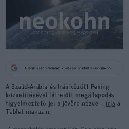
A legfrissebb hírekért kövessen minket a Google-ön!
A Szaúd-Arábia és Irán között Peking
közvetítésével létrejött megállapodás
figyelmeztető jel a jövőre nézve –
írja
a
Tablet magazin.
„A megbékélés, amelyet Hszi Csin-ping kínai