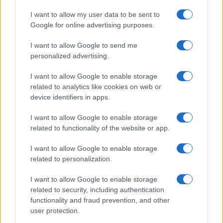
azokat a fegyvereket, amelyek Teherán javára
I want to allow my user data to be sent to
billentik a regionális erőegyensúlyt. A
Google for online advertising purposes.
szaúdiak lényegében azt mondták, hogy ha
Washington megfékezi Irán felemelkedését,
I want to allow Google to send me
personalized advertising.
akkor Izraellel együtt részt vesznek egy
amerikai vezetésű regionális blokkban” –
I want to allow Google to enable storage
emlékeztet Doran.
related to analytics like cookies on web or
device identifiers in apps.
A szerző szerint amerikai lehetőségek napról
I want to allow Google to enable storage
napra csökkennek.
related to functionality of the website or app.
I want to allow Google to enable storage
„A Közel-Keleten az Egyesült Államok
related to personalization.
gazdaságilag nem tud Kína fölé kerekedni. A
I want to allow Google to enable storage
kínaiak jelenleg a világ legnagyobb
related to security, including authentication
olajvásárlói a régióban, és gyorsan bővítik a
functionality and fraud prevention, and other
Közel-Keletre irányuló exportjukat.
user protection.