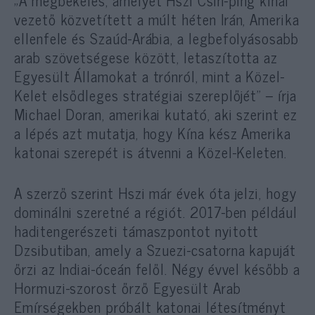
vezető közvetített a múlt héten Irán, Amerika
ellenfele és Szaúd-Arábia, a legbefolyásosabb
arab szövetségese között, letaszította az
Egyesült Államokat a trónról, mint a Közel-
Kelet elsődleges stratégiai szereplőjét” – írja
Michael Doran, amerikai kutató, aki szerint ez
a lépés azt mutatja, hogy Kína kész Amerika
katonai szerepét is átvenni a Közel-Keleten.
A szerző szerint Hszi már évek óta jelzi, hogy
dominálni szeretné a régiót. 2017-ben például
haditengerészeti támaszpontot nyitott
Dzsibutiban, amely a Szuezi-csatorna kapuját
őrzi az Indiai-óceán felől. Négy évvel később a
Hormuzi-szorost őrző Egyesült Arab
Emírségekben próbált katonai létesítményt