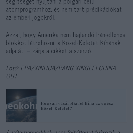
segítséget nyújtani a polgári célú
atomprogramhoz, és nem tart prédikációkat
az emberi jogokról.
Azzal, hogy Amerika nem hajlandó Irán-ellenes
blokkot létrehozni, a Közel-Keletet Kínának
adja át” – zárja a cikket a szerző.
Fotó: EPA/XINHUA/PANG XINGLEI CHINA
OUT
Hogyan vásárolja fel Kína az egész
Közel-Keletet?
A véleménycikkek nem feltétlenül tükrözik a