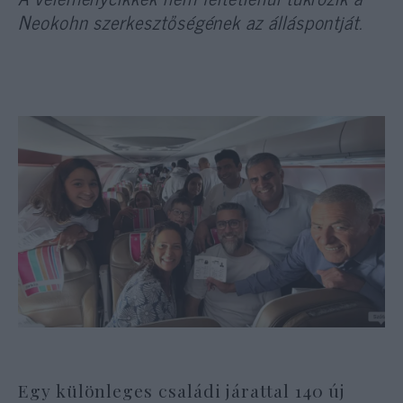
Neokohn szerkesztőségének az álláspontját.
Egy különleges családi járattal 140 új