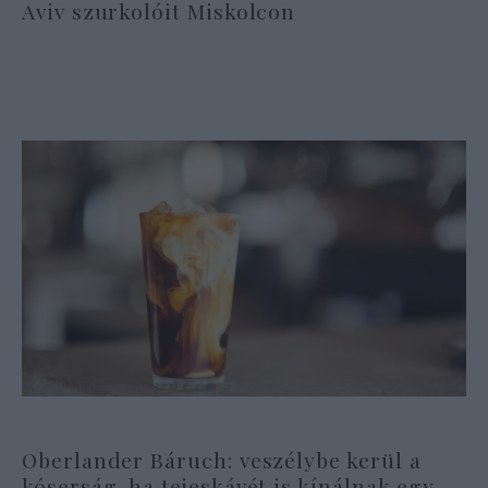
Aviv szurkolóit Miskolcon
Oberlander Báruch: veszélybe kerül a
kóserság, ha tejeskávét is kínálnak egy