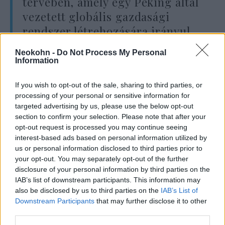
tervében, amely egy Peking által
vezetett globális gazdasági
rendszer létrehozására irányul,
amely párhuzamosan fog
Neokohn -
Do Not Process My Personal
működni az amerikai vezetésű
Information
rendszerrel.
If you wish to opt-out of the sale, sharing to third parties, or
processing of your personal or sensitive information for
targeted advertising by us, please use the below opt-out
Ahhoz, hogy ez a törekvés sikerrel járjon, meg
section to confirm your selection. Please note that after your
kell védenie Kínát azoktól az előnyöktől,
opt-out request is processed you may continue seeing
interest-based ads based on personal information utilized by
amelyeket Amerika élvez a tőkepiacok ereje, a
us or personal information disclosed to third parties prior to
fejlett technológiákban betöltött vezető
your opt-out. You may separately opt-out of the further
szerepe és a dollár globális tartalékvaluta
disclosure of your personal information by third parties on the
státusza miatt. Ezen előnyök
IAB’s list of downstream participants. This information may
also be disclosed by us to third parties on the
IAB’s List of
ellensúlyozásához hozzáférésre van szükség
Downstream Participants
that may further disclose it to other
az Öböl-államok hatalmas tőketartalékaihoz,
third parties.
amelyek gazdasága fellendülőben van” – írja