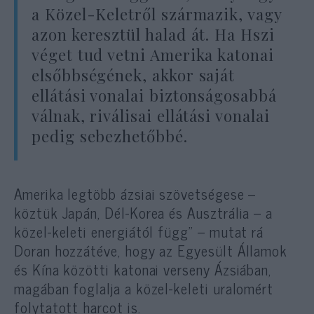
a Közel-Keletről származik, vagy
azon keresztül halad át. Ha Hszi
véget tud vetni Amerika katonai
elsőbbségének, akkor saját
ellátási vonalai biztonságosabbá
válnak, riválisai ellátási vonalai
pedig sebezhetőbbé.
Amerika legtöbb ázsiai szövetségese –
köztük Japán, Dél-Korea és Ausztrália – a
közel-keleti energiától függ” – mutat rá
Doran hozzátéve, hogy az Egyesült Államok
és Kína közötti katonai verseny Ázsiában,
magában foglalja a közel-keleti uralomért
folytatott harcot is.