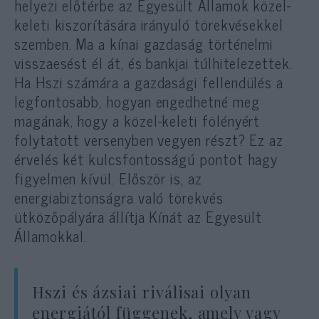
helyezi előtérbe az Egyesült Államok közel-
keleti kiszorítására irányuló törekvésekkel
szemben. Ma a kínai gazdaság történelmi
visszaesést él át, és bankjai túlhitelezettek.
Ha Hszi számára a gazdasági fellendülés a
legfontosabb, hogyan engedhetné meg
magának, hogy a közel-keleti fölényért
folytatott versenyben vegyen részt? Ez az
érvelés két kulcsfontosságú pontot hagy
figyelmen kívül. Először is, az
energiabiztonságra való törekvés
ütközőpályára állítja Kínát az Egyesült
Államokkal.
Hszi és ázsiai riválisai olyan
energiától függenek, amely vagy