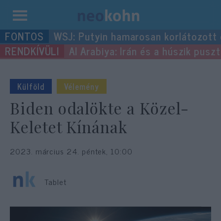
Kilépés
WSJ: Putyin hamarosan korlátozott
a
Al Arabiya: Irán és a húszik pus
tartalomba
Külföld
Vélemény
Biden odalökte a Közel-
Keletet Kínának
2023. március 24. péntek, 10:00
Tablet