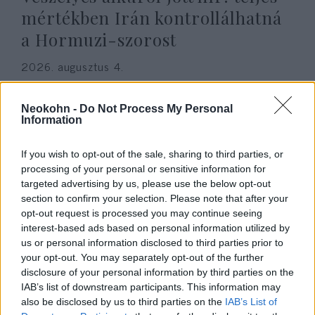
mértékben Irán kontrollálhatná
a Hormuzi-szorost
2026. augusztus 4.
Neokohn -
Do Not Process My Personal
Information
If you wish to opt-out of the sale, sharing to third parties, or
processing of your personal or sensitive information for
targeted advertising by us, please use the below opt-out
section to confirm your selection. Please note that after your
opt-out request is processed you may continue seeing
interest-based ads based on personal information utilized by
us or personal information disclosed to third parties prior to
your opt-out. You may separately opt-out of the further
CNN: az amerikai parancsnokság
disclosure of your personal information by third parties on the
IAB’s list of downstream participants. This information may
emailben vár ötleteket, hogyan
also be disclosed by us to third parties on the
IAB’s List of