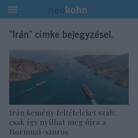
Kilépés
a
“Irán”
címke bejegyzései.
tartalomba
Irán kemény feltételeket szab:
csak így nyílhat meg újra a
Hormuzi-szoros