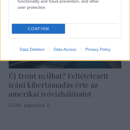
functionality and fraud prevention, and other
user protection.
CONFIRM
Data Deletion
Data Access
Privacy Policy
Új front nyílhat? Feltételezett
iráni kibertámadás érte az
amerikai ivóvízhálózatot
2026. augusztus 2.