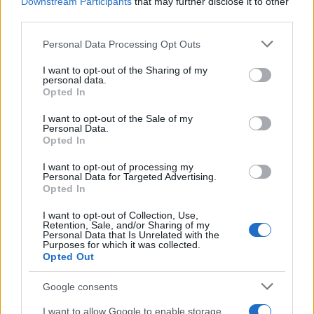
büntessék Iránt
Downstream Participants
that may further disclose it to other
third parties.
2026. augusztus 4.
Please note that this website/app uses one or more Google
Personal Data Processing Opt Outs
services and may gather and store information including but
not limited to your visit or usage behaviour. You may click to
I want to opt-out of the Sharing of my
personal data.
grant or deny consent to Google and its third-party tags to
Opted In
use your data for below specified purposes in below Google
consent section.
I want to opt-out of the Sale of my
Personal Data.
Opted In
I want to opt-out of processing my
Personal Data for Targeted Advertising.
Opted In
I want to opt-out of Collection, Use,
Retention, Sale, and/or Sharing of my
Irán tagadja, hogy Trumpot egy
Personal Data that Is Unrelated with the
Purposes for which it was collected.
nagy amerikai támadás
Opted Out
leállítására kérte volna
Google consents
2026. augusztus 3.
I want to allow Google to enable storage