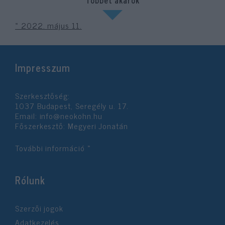
Többet akarok
« 2022. május 11.
Impresszum
Szerkesztőség:
1037 Budapest, Seregély u. 17.
Email:
info@neokohn.hu
Főszerkesztő: Megyeri Jonatán
További információ »
Rólunk
Szerzői jogok
Adatkezelés