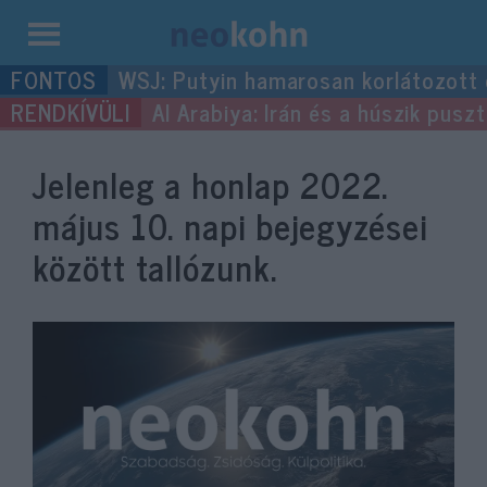
Kilépés
WSJ: Putyin hamarosan korlátozott
a
Al Arabiya: Irán és a húszik pus
tartalomba
Jelenleg a honlap
2022.
május 10.
napi bejegyzései
között tallózunk.