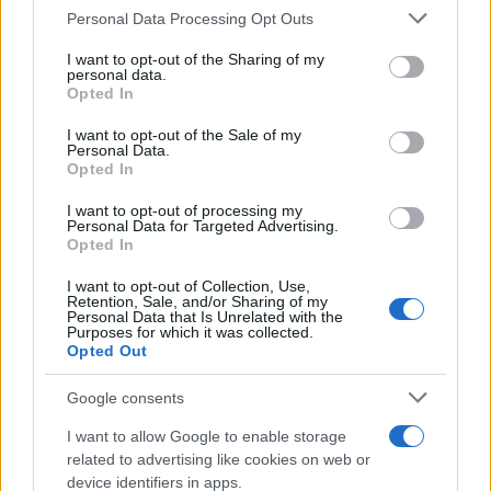
engedéllyel léphetnek be az EU-
Please note that this website/app uses one or more Google
Personal Data Processing Opt Outs
services and may gather and store information including but
ba
not limited to your visit or usage behaviour. You may click to
I want to opt-out of the Sharing of my
personal data.
grant or deny consent to Google and its third-party tags to
2022. május 10.
Opted In
use your data for below specified purposes in below Google
consent section.
I want to opt-out of the Sale of my
Personal Data.
Opted In
I want to opt-out of processing my
Personal Data for Targeted Advertising.
Opted In
I want to opt-out of Collection, Use,
Retention, Sale, and/or Sharing of my
Personal Data that Is Unrelated with the
Purposes for which it was collected.
Opted Out
Google consents
„Egy nukleáris háborúban fél óra
I want to allow Google to enable storage
alatt megsemmisíthetjük a NATO
related to advertising like cookies on web or
országait”
device identifiers in apps.