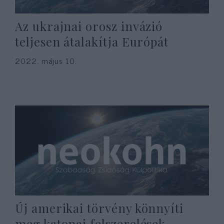
Az ukrajnai orosz invázió
teljesen átalakítja Európát
2022. május 10.
Új amerikai törvény könnyíti
meg katonai felszerelések