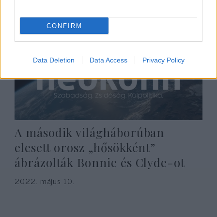
CONFIRM
Data Deletion
Data Access
Privacy Policy
A második világháborúban
elesett orosz „hősökként”
ábrázolták Bonnie és Clyde-ot
2022. május 10.