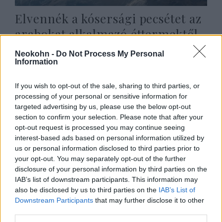
Elvennék a kósersági pecsétet az
arabokat alkalmazó éttermektől
és üzletektől
Neokohn -
Do Not Process My Personal
Information
2022. május 10.
If you wish to opt-out of the sale, sharing to third parties, or
processing of your personal or sensitive information for
targeted advertising by us, please use the below opt-out
section to confirm your selection. Please note that after your
opt-out request is processed you may continue seeing
interest-based ads based on personal information utilized by
us or personal information disclosed to third parties prior to
your opt-out. You may separately opt-out of the further
disclosure of your personal information by third parties on the
IAB’s list of downstream participants. This information may
also be disclosed by us to third parties on the
IAB’s List of
Downstream Participants
that may further disclose it to other
Izraeliek is csak beutazási
third parties.