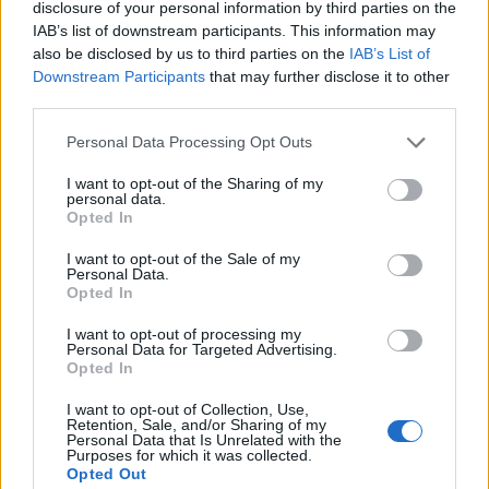
disclosure of your personal information by third parties on the
IAB’s list of downstream participants. This information may
also be disclosed by us to third parties on the
IAB’s List of
Downstream Participants
that may further disclose it to other
third parties.
Please note that this website/app uses one or more Google
Personal Data Processing Opt Outs
services and may gather and store information including but
not limited to your visit or usage behaviour. You may click to
I want to opt-out of the Sharing of my
personal data.
grant or deny consent to Google and its third-party tags to
Opted In
use your data for below specified purposes in below Google
consent section.
I want to opt-out of the Sale of my
Vita Izraelben: nem túl korai-e
Personal Data.
Opted In
megnyitni az óvodákat,
iskolákat?
I want to opt-out of processing my
Personal Data for Targeted Advertising.
Opted In
2020. május 1.
I want to opt-out of Collection, Use,
Retention, Sale, and/or Sharing of my
Personal Data that Is Unrelated with the
Purposes for which it was collected.
Opted Out