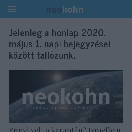
Kilépés
a
Jelenleg a honlap
2020.
tartalomba
május 1.
napi bejegyzései
között tallózunk.
Ennyi volt a karantén? Izraelben