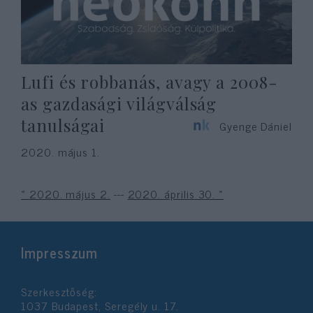
Lufi és robbanás, avagy a 2008-
as gazdasági világválság
tanulságai
Gyenge Dániel
2020. május 1.
« 2020. május 2.
---
2020. április 30. »
Impresszum
Szerkesztőség:
1037 Budapest, Seregély u. 17.