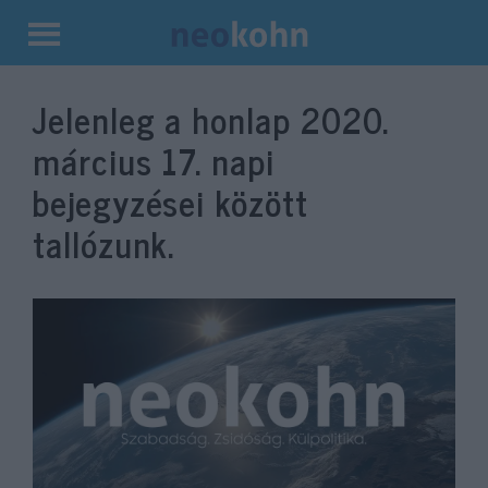
Kilépés
a
Jelenleg a honlap
2020.
tartalomba
március 17.
napi
bejegyzései között
tallózunk.