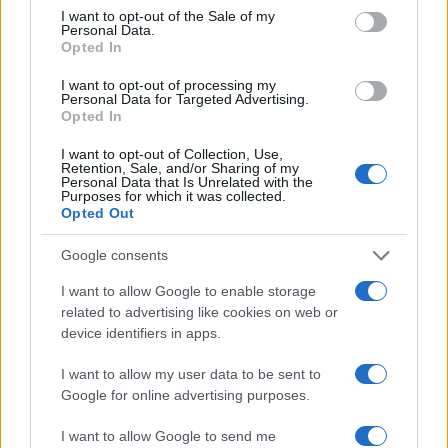
consent section.
I want to opt-out of the Sale of my
Personal Data.
Opted In
19. századi rabbinikus
I want to opt-out of processing my
Personal Data for Targeted Advertising.
iránymutatás járványidőszakra
Megyeri Jonatán
Opted In
2020. március 17.
I want to opt-out of Collection, Use,
Retention, Sale, and/or Sharing of my
Personal Data that Is Unrelated with the
Purposes for which it was collected.
Opted Out
Google consents
I want to allow Google to enable storage
related to advertising like cookies on web or
device identifiers in apps.
I want to allow my user data to be sent to
Google for online advertising purposes.
Szélsőséges reakciókat váltottak
I want to allow Google to send me