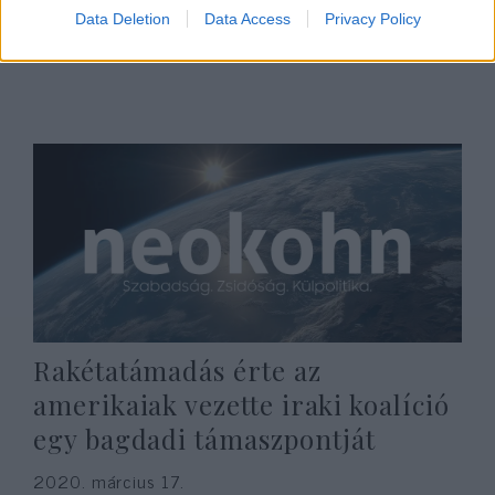
a Kék-Fehér párt között?
Data Deletion
Data Access
Privacy Policy
2020. március 17.
Rakétatámadás érte az
amerikaiak vezette iraki koalíció
egy bagdadi támaszpontját
2020. március 17.