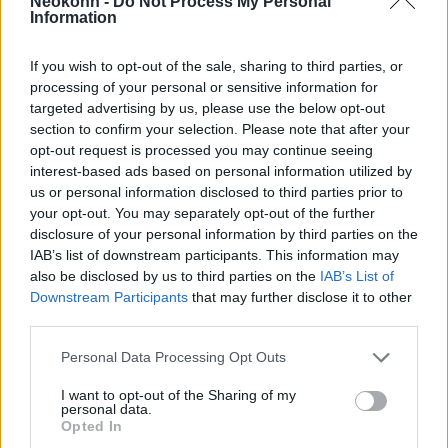
Neokohn -
Do Not Process My Personal
Information
If you wish to opt-out of the sale, sharing to third parties, or
processing of your personal or sensitive information for
targeted advertising by us, please use the below opt-out
A milánói zsidó közösség volt
section to confirm your selection. Please note that after your
opt-out request is processed you may continue seeing
elnöke is a koronavírus
interest-based ads based on personal information utilized by
olaszországi áldozatai között van
us or personal information disclosed to third parties prior to
your opt-out. You may separately opt-out of the further
2020. március 17.
disclosure of your personal information by third parties on the
IAB’s list of downstream participants. This information may
also be disclosed by us to third parties on the
IAB’s List of
Downstream Participants
that may further disclose it to other
third parties.
Please note that this website/app uses one or more Google
Personal Data Processing Opt Outs
services and may gather and store information including but
not limited to your visit or usage behaviour. You may click to
I want to opt-out of the Sharing of my
personal data.
grant or deny consent to Google and its third-party tags to
Opted In
use your data for below specified purposes in below Google