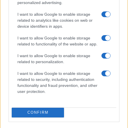
personalized advertising.
ki az emberekből az
óvintézkedések Iránban és
I want to allow Google to enable storage
related to analytics like cookies on web or
Afganisztánban
device identifiers in apps.
2020. március 17.
I want to allow Google to enable storage
related to functionality of the website or app.
I want to allow Google to enable storage
related to personalization.
I want to allow Google to enable storage
related to security, including authentication
functionality and fraud prevention, and other
user protection.
CONFIRM
Titkos megbeszélések a Likud és