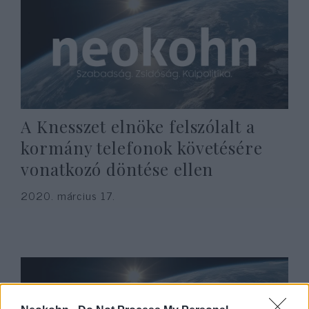
A Knesszet elnöke felszólalt a
kormány telefonok követésére
vonatkozó döntése ellen
2020. március 17.