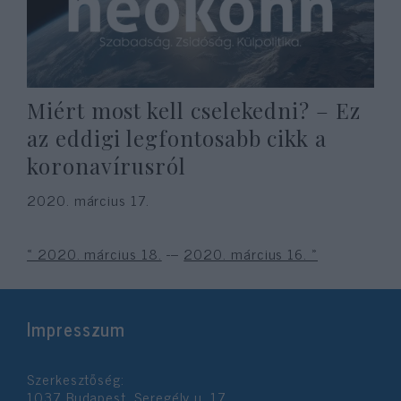
Miért most kell cselekedni? – Ez
az eddigi legfontosabb cikk a
koronavírusról
2020. március 17.
« 2020. március 18.
---
2020. március 16. »
Impresszum
Szerkesztőség:
1037 Budapest, Seregély u. 17.