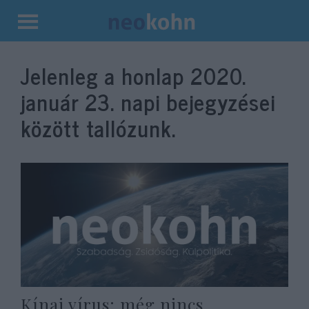
Kilépés
a
Jelenleg a honlap
2020.
tartalomba
január 23.
napi bejegyzései
között tallózunk.
Kínai vírus: még nincs