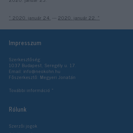
« 2020. január 24.
---
2020. január 22. »
Impresszum
Szerkesztőség:
1037 Budapest, Seregély u. 17.
Email:
info@neokohn.hu
Főszerkesztő: Megyeri Jonatán
További információ »
Rólunk
Szerzői jogok