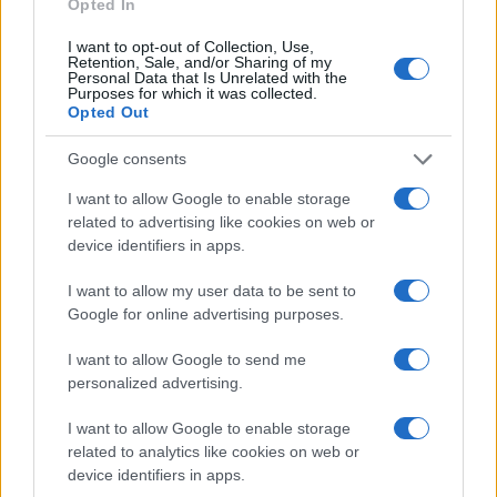
ellenzék esete a Betyársereggel
Opted In
Kiss Adorján
2020. január 23.
I want to opt-out of Collection, Use,
Retention, Sale, and/or Sharing of my
Personal Data that Is Unrelated with the
Purposes for which it was collected.
Opted Out
Google consents
I want to allow Google to enable storage
related to advertising like cookies on web or
device identifiers in apps.
I want to allow my user data to be sent to
Google for online advertising purposes.
I want to allow Google to send me
Macron elnézést kért, amiért
personalized advertising.
ordítozott az izraeli rendőrökkel
I want to allow Google to enable storage
2020. január 23.
related to analytics like cookies on web or
device identifiers in apps.