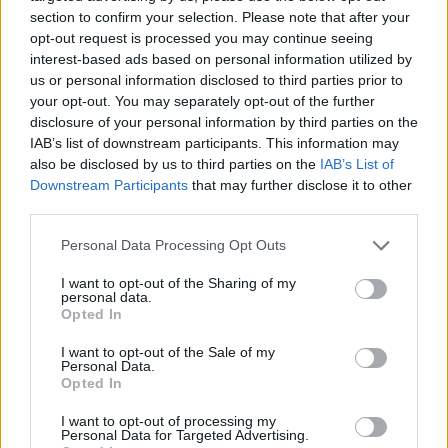
section to confirm your selection. Please note that after your
Németországban betiltották a
opt-out request is processed you may continue seeing
legveszélyesebb neonáci
interest-based ads based on personal information utilized by
us or personal information disclosed to third parties prior to
csoportot
your opt-out. You may separately opt-out of the further
disclosure of your personal information by third parties on the
2020. január 23.
IAB’s list of downstream participants. This information may
also be disclosed by us to third parties on the
IAB’s List of
Downstream Participants
that may further disclose it to other
third parties.
Please note that this website/app uses one or more Google
Personal Data Processing Opt Outs
services and may gather and store information including but
not limited to your visit or usage behaviour. You may click to
I want to opt-out of the Sharing of my
personal data.
grant or deny consent to Google and its third-party tags to
Opted In
use your data for below specified purposes in below Google
consent section.
I want to opt-out of the Sale of my
Personal Data.
Opted In
A foltozott kabát, avagy az
I want to opt-out of processing my
Personal Data for Targeted Advertising.