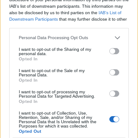
IAB’s list of downstream participants. This information may
2020. június 23.
also be disclosed by us to third parties on the
IAB’s List of
Downstream Participants
that may further disclose it to other
third parties.
Please note that this website/app uses one or more Google
Personal Data Processing Opt Outs
services and may gather and store information including but
not limited to your visit or usage behaviour. You may click to
I want to opt-out of the Sharing of my
personal data.
grant or deny consent to Google and its third-party tags to
Opted In
use your data for below specified purposes in below Google
consent section.
I want to opt-out of the Sale of my
Personal Data.
Opted In
I want to opt-out of processing my
Personal Data for Targeted Advertising.
Ütőképes kommunisták: jó ötlet-
Opted In
e terrorszervezetnek minősíteni
I want to opt-out of Collection, Use,
az Antifát?
Retention, Sale, and/or Sharing of my
Seres László
Personal Data that Is Unrelated with the
Purposes for which it was collected.
2020. június 5.
Opted Out