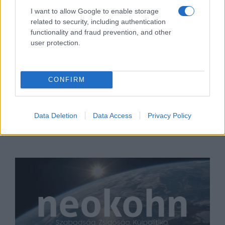
I want to allow Google to enable storage
related to security, including authentication
functionality and fraud prevention, and other
user protection.
CONFIRM
Péter Gábor nyilas ügynöke
Pelle János
2020. május 11.
Data Deletion
Data Access
Privacy Policy