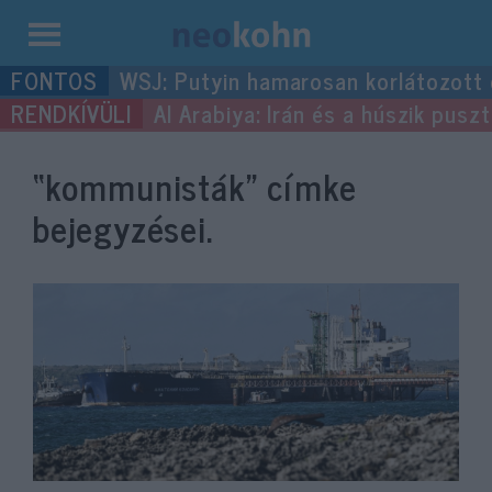
Kilépés
WSJ: Putyin hamarosan korlátozott
a
Al Arabiya: Irán és a húszik pus
tartalomba
“kommunisták”
címke
bejegyzései.