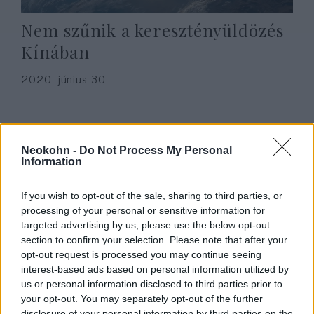
Nem szűnik a keresztényüldözés
Kínában
2020. június 30.
Neokohn -
Do Not Process My Personal
Information
If you wish to opt-out of the sale, sharing to third parties, or
processing of your personal or sensitive information for
targeted advertising by us, please use the below opt-out
section to confirm your selection. Please note that after your
opt-out request is processed you may continue seeing
interest-based ads based on personal information utilized by
Németországban is menetel a
us or personal information disclosed to third parties prior to
your opt-out. You may separately opt-out of the further
kulturális forradalom
Krisztina Koenen
disclosure of your personal information by third parties on the