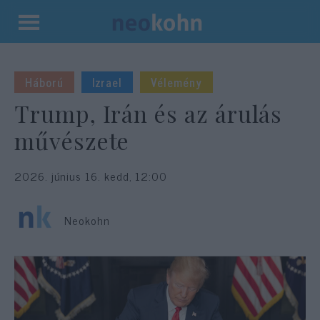
Kilépés
a
tartalomba
Háború
Izrael
Vélemény
Trump, Irán és az árulás
művészete
2026. június 16. kedd, 12:00
Neokohn