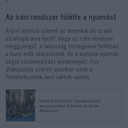
Az iráni rendszer túlélte a nyomást
A brit elemző szerint az amerikai és izraeli
stratégia arra épült, hogy az iráni rendszer
meggyengül, a lakosság tömegesen fellázad,
a kurd erők előretörnek, és a katonai nyomás
végül rezsimváltást eredményez. Fox
álláspontja szerint azonban ezek a
feltételezések nem váltak valóra.
Drámai fordulat: Trump mégis
megengedné Iránnak az urán
dúsítását?