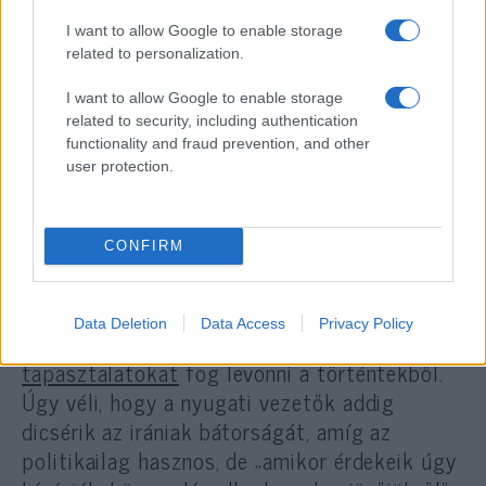
gazdasági érdekek végül felülírták azokat a
I want to allow Google to enable storage
célokat, amelyekkel a konfliktust eredetileg
related to personalization.
indokolták
.
I want to allow Google to enable storage
related to security, including authentication
functionality and fraud prevention, and other
user protection.
A teheráni rezsim átverte Trumpot?
Az iráni ellenzéket sokkolta a
megállapodás
CONFIRM
Az iráni nép elárulása
Data Deletion
Data Access
Privacy Policy
Andrew Fox szerint az iráni lakosság
keserű
tapasztalatokat
fog levonni a történtekből.
Úgy véli, hogy a nyugati vezetők addig
dicsérik az irániak bátorságát, amíg az
politikailag hasznos, de „amikor érdekeik úgy