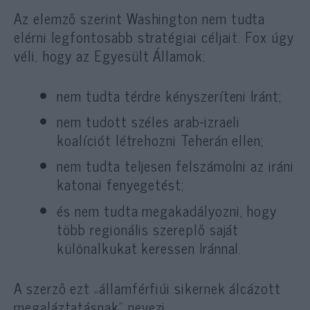
Az elemző szerint Washington nem tudta
elérni legfontosabb stratégiai céljait. Fox úgy
véli, hogy az Egyesült Államok:
nem tudta térdre kényszeríteni Iránt;
nem tudott széles arab-izraeli
koalíciót létrehozni Teherán ellen;
nem tudta teljesen felszámolni az iráni
katonai fenyegetést;
és nem tudta megakadályozni, hogy
több regionális szereplő saját
különalkukat keressen Iránnal.
A szerző ezt „államférfiúi sikernek álcázott
megaláztatásnak” nevezi.