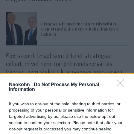
Fiamma Nirenstein: nincs tűzszünet,
Irán stratégiája nem a béke, hanem a
háború
Fox szerint
Izrael
sem érte el stratégiai
céljait, mivel nem történt rendszerváltás
Iránban, nem alakult ki egységes arab-izraeli
front Teherán ellen, és az iráni fenyegetés
Neokohn -
Do Not Process My Personal
sem semmisült meg döntő módon. A szerző
Information
külön kitér a libanoni helyzetre is. Úgy véli,
Izrael továbbra is kénytelen szembenézni a
If you wish to opt-out of the sale, sharing to third parties, or
Hezbollah jelenlétével, miközben minden
processing of your personal or sensitive information for
targeted advertising by us, please use the below opt-out
jelentősebb katonai lépése egyre inkább az
section to confirm your selection. Please note that after your
Egyesült Államok támogatásától függ.
opt-out request is processed you may continue seeing