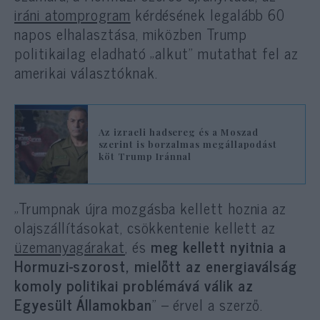
iráni atomprogram
kérdésének legalább 60
napos elhalasztása, miközben Trump
politikailag eladható „alkut” mutathat fel az
amerikai választóknak.
Az izraeli hadsereg és a Moszad
szerint is borzalmas megállapodást
köt Trump Iránnal
„Trumpnak újra mozgásba kellett hoznia az
olajszállításokat, csökkentenie kellett az
üzemanyagárakat
, és
meg kellett nyitnia a
Hormuzi-szorost, mielőtt az energiaválság
komoly politikai problémává válik az
Egyesült Államokban
” – érvel a szerző.