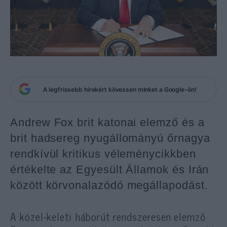
A legfrissebb hírekért kövessen minket a Google-ön!
Andrew Fox brit katonai elemző és a
brit hadsereg nyugállományú őrnagya
rendkívül kritikus véleménycikkben
értékelte az Egyesült Államok és Irán
között körvonalazódó megállapodást.
A közel-keleti háborút rendszeresen elemző