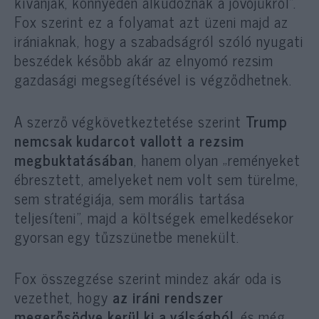
kívánják, könnyedén alkudoznak a jövőjükről”.
Fox szerint ez a folyamat azt üzeni majd az
irániaknak, hogy a szabadságról szóló nyugati
beszédek később akár az elnyomó rezsim
gazdasági megsegítésével is végződhetnek.
A szerző végkövetkeztetése szerint
Trump
nemcsak kudarcot vallott a rezsim
megbuktatásában
, hanem olyan „reményeket
ébresztett, amelyeket nem volt sem türelme,
sem stratégiája, sem morális tartása
teljesíteni”, majd a költségek emelkedésekor
gyorsan egy tűzszünetbe menekült.
Fox összegzése szerint mindez akár oda is
vezethet, hogy
az iráni rendszer
megerősödve kerül ki a válságból
, és még