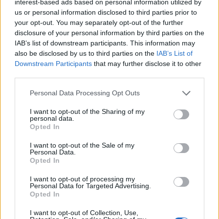
interest-based ads based on personal information utilized by
us or personal information disclosed to third parties prior to
Fox szerint a mostani megállapodás
your opt-out. You may separately opt-out of the further
rávilágított arra, mennyire ráutalt Izrael az
disclosure of your personal information by third parties on the
amerikai politikai, diplomáciai és katonai
IAB’s list of downstream participants. This information may
also be disclosed by us to third parties on the
IAB’s List of
támogatásra.
Downstream Participants
that may further disclose it to other
third parties.
Milyen tanulságot vonhat le
Please note that this website/app uses one or more Google
Personal Data Processing Opt Outs
Teherán?
services and may gather and store information including but
not limited to your visit or usage behaviour. You may click to
I want to opt-out of the Sharing of my
personal data.
grant or deny consent to Google and its third-party tags to
A cikk végén Fox azt állítja, hogy az iráni
Opted In
use your data for below specified purposes in below Google
vezetés számára a konfliktus legfontosabb
consent section.
I want to opt-out of the Sale of my
tanulsága az lehet: a kitartás működik. A brit
Personal Data.
Opted In
elemző szerint Teherán azt láthatja, hogy:
I want to opt-out of processing my
Personal Data for Targeted Advertising.
a ballisztikus rakéták továbbra is
Opted In
hatékony elrettentő eszközök;
I want to opt-out of Collection, Use,