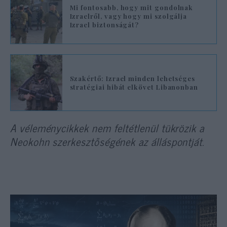
Mi fontosabb, hogy mit gondolnak
Izraelről, vagy hogy mi szolgálja
Izrael biztonságát?
Szakértő: Izrael minden lehetséges
stratégiai hibát elkövet Libanonban
A véleménycikkek nem feltétlenül tükrözik a
Neokohn szerkesztőségének az álláspontját.