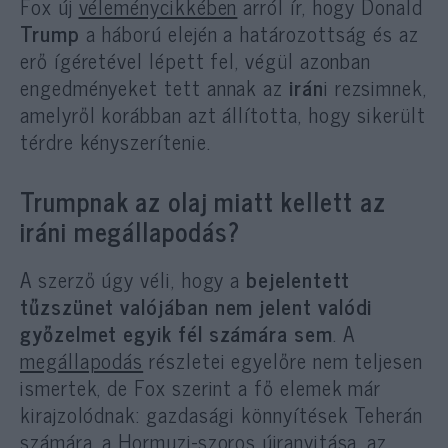
Fox új
véleménycikkében
arról ír, hogy Donald
Trump
a háború elején a határozottság és az
erő ígéretével lépett fel, végül azonban
engedményeket tett annak az
irán
i rezsimnek,
amelyről korábban azt állította, hogy sikerült
térdre kényszerítenie.
Trumpnak az olaj miatt kellett az
iráni megállapodás?
A szerző úgy véli, hogy a
bejelentett
tűzszünet valójában nem jelent valódi
győzelmet egyik fél számára sem
. A
megállapodás
részletei egyelőre nem teljesen
ismertek, de Fox szerint a fő elemek már
kirajzolódnak: gazdasági könnyítések Teherán
számára, a Hormuzi-szoros újranyitása, az