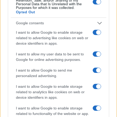
Retention, Sale, and/or Sharing of my
a belső elnyomás fenntarthatja a
Personal Data that Is Unrelated with the
Purposes for which it was collected.
rendszer stabilitását;
Opted Out
a Hormuzi-szoros feletti ellenőrzés
Google consents
komoly geopolitikai nyomásgyakorlási
lehetőséget biztosít;
I want to allow Google to enable storage
related to advertising like cookies on web or
és ha a rezsim túléli a kezdeti katonai
device identifiers in apps.
csapásokat, akkor Washington
I want to allow my user data to be sent to
figyelme előbb-utóbb a
Google for online advertising purposes.
rezsimváltásról a stabilitásra, a
katonai győzelemről pedig az
I want to allow Google to send me
personalized advertising.
olajárakra helyeződik át.
I want to allow Google to enable storage
related to analytics like cookies on web or
Fox összegzése szerint a mostani
device identifiers in apps.
megállapodás nem a konfliktus végleges
lezárását jelenti, hanem inkább annak
I want to allow Google to enable storage
bizonyítéka, hogy
a geopolitikai és
related to functionality of the website or app.